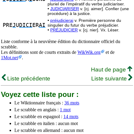
pluriel de l’impératif du verbe judiciariser.
•
JUDICIARISER
v. [cj. aimer]. Confier (une
procédure) à la justice.
•
préjudicierai
v. Première personne du
PRE
J
U
DICI
ER
AI
singulier du futur du verbe préjudicier.
•
PRÉJUDICIER
v. [cj. nier]. Vx. Léser.
Liste conforme à la neuvième édition du dictionnaire officiel du
scrabble.
Les définitions sont de courts extraits de
WikWik.org
et de
1Mot.net
.
Haut de page
Liste précédente
Liste suivante
Voyez cette liste pour :
Le Wiktionnaire français :
36 mots
Le scrabble en anglais :
1 mot
Le scrabble en espagnol :
14 mots
Le scrabble en italien : aucun mot
Le scrabble en allemand : aucun mot