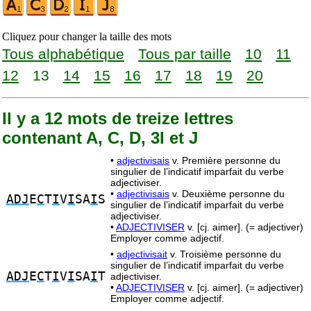
Cliquez pour changer la taille des mots
Tous alphabétique
Tous par taille
10
11
12
13
14
15
16
17
18
19
20
Il y a 12 mots de treize lettres
contenant A, C, D, 3I et J
•
adjectivisais
v. Première personne du
singulier de l’indicatif imparfait du verbe
adjectiviser.
•
adjectivisais
v. Deuxième personne du
ADJ
E
C
T
I
V
I
SA
I
S
singulier de l’indicatif imparfait du verbe
adjectiviser.
•
ADJECTIVISER
v. [cj. aimer]. (= adjectiver)
Employer comme adjectif.
•
adjectivisait
v. Troisième personne du
singulier de l’indicatif imparfait du verbe
ADJ
E
C
T
I
V
I
SA
I
T
adjectiviser.
•
ADJECTIVISER
v. [cj. aimer]. (= adjectiver)
Employer comme adjectif.