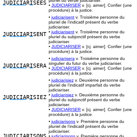
pluriel du verbe judiciariser.
J
U
DICIA
R
I
SEES
•
JUDICIARISER
v. [cj. aimer]. Confier (une
procédure) à la justice.
•
judiciarisent
v. Troisième personne du
pluriel de l’indicatif présent du verbe
judiciariser.
•
judiciarisent
v. Troisième personne du
J
U
DICIA
R
I
SENT
pluriel du subjonctif présent du verbe
judiciariser.
•
JUDICIARISER
v. [cj. aimer]. Confier (une
procédure) à la justice.
•
judiciarisera
v. Troisième personne du
singulier du futur du verbe judiciariser.
J
U
DICIA
R
I
SERA
•
JUDICIARISER
v. [cj. aimer]. Confier (une
procédure) à la justice.
•
judiciarisiez
v. Deuxième personne du
pluriel de l’indicatif imparfait du verbe
judiciariser.
•
judiciarisiez
v. Deuxième personne du
J
U
DICIA
R
I
SIEZ
pluriel du subjonctif présent du verbe
judiciariser.
•
JUDICIARISER
v. [cj. aimer]. Confier (une
procédure) à la justice.
•
judiciarisons
v. Première personne du
pluriel de l’indicatif présent du verbe
judiciariser.
J
U
DICIA
R
I
SONS
•
judiciarisons
v. Première personne du