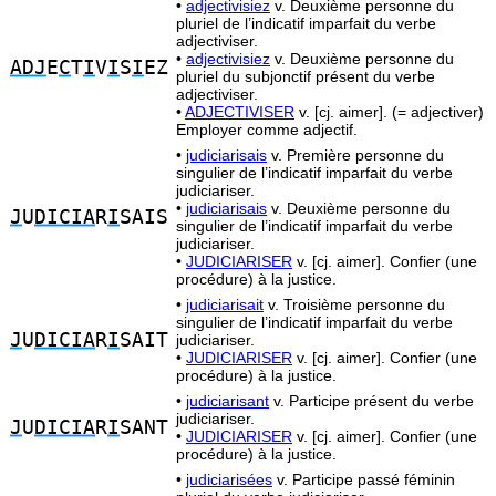
•
adjectivisiez
v. Deuxième personne du
pluriel de l’indicatif imparfait du verbe
adjectiviser.
•
adjectivisiez
v. Deuxième personne du
ADJ
E
C
T
I
V
I
S
I
EZ
pluriel du subjonctif présent du verbe
adjectiviser.
•
ADJECTIVISER
v. [cj. aimer]. (= adjectiver)
Employer comme adjectif.
•
judiciarisais
v. Première personne du
singulier de l’indicatif imparfait du verbe
judiciariser.
•
judiciarisais
v. Deuxième personne du
J
U
DICIA
R
I
SAIS
singulier de l’indicatif imparfait du verbe
judiciariser.
•
JUDICIARISER
v. [cj. aimer]. Confier (une
procédure) à la justice.
•
judiciarisait
v. Troisième personne du
singulier de l’indicatif imparfait du verbe
J
U
DICIA
R
I
SAIT
judiciariser.
•
JUDICIARISER
v. [cj. aimer]. Confier (une
procédure) à la justice.
•
judiciarisant
v. Participe présent du verbe
judiciariser.
J
U
DICIA
R
I
SANT
•
JUDICIARISER
v. [cj. aimer]. Confier (une
procédure) à la justice.
•
judiciarisées
v. Participe passé féminin