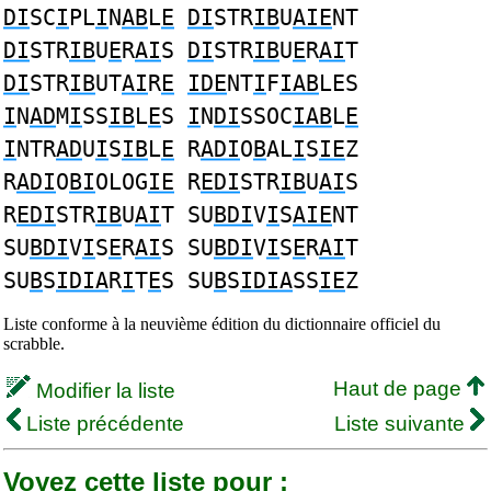
DI
SC
I
PL
I
N
AB
L
E
DI
STR
IB
U
AIE
NT
DI
STR
IB
U
E
R
AI
S
DI
STR
IB
U
E
R
AI
T
DI
STR
IB
UT
AI
R
E
IDE
NT
I
F
IAB
LES
I
N
AD
M
I
SS
IB
L
E
S
I
N
DI
SSOC
IAB
L
E
I
NTR
AD
U
I
S
IB
L
E
R
ADI
O
B
AL
I
S
IE
Z
R
ADI
O
BI
OLOG
IE
R
EDI
STR
IB
U
AI
S
R
EDI
STR
IB
U
AI
T SU
BDI
V
I
S
AIE
NT
SU
BDI
V
I
S
E
R
AI
S SU
BDI
V
I
S
E
R
AI
T
SU
B
S
IDIA
R
I
T
E
S SU
B
S
IDIA
SS
IE
Z
Liste conforme à la neuvième édition du dictionnaire officiel du
scrabble.
Haut de page
Modifier la liste
Liste précédente
Liste suivante
Voyez cette liste pour :