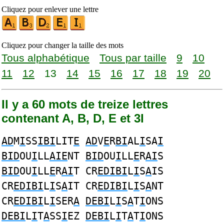
Cliquez pour enlever une lettre
Cliquez pour changer la taille des mots
Tous alphabétique
Tous par taille
9
10
11
12
13
14
15
16
17
18
19
20
Il y a 60 mots de treize lettres
contenant A, B, D, E et 3I
AD
M
I
SS
IBI
LIT
E
AD
V
E
R
BI
AL
I
SA
I
BID
OU
I
LL
AIE
NT
BID
OU
I
LL
E
R
AI
S
BID
OU
I
LL
E
R
AI
T CR
EDIBI
L
I
S
A
IS
CR
EDIBI
L
I
S
A
IT CR
EDIBI
L
I
S
A
NT
CR
EDIBI
L
I
SER
A
DEBI
L
I
S
A
T
I
ONS
DEBI
L
I
T
A
SS
I
EZ
DEBI
L
I
T
A
T
I
ONS