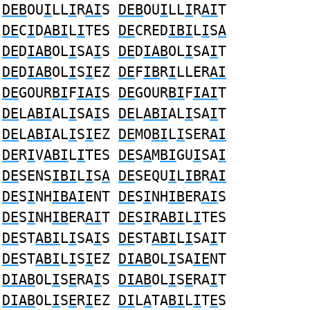
DEB
OU
I
LL
I
R
AI
S
DEB
OU
I
LL
I
R
AI
T
DE
C
I
D
ABI
L
I
TES
DE
CRED
IBI
L
I
S
A
DE
D
IAB
OL
I
SA
I
S
DE
D
IAB
OL
I
SA
I
T
DE
D
IAB
OL
I
S
I
EZ
DE
F
IB
R
I
LLER
AI
DE
GOUR
BI
F
IAI
S
DE
GOUR
BI
F
IAI
T
DE
L
ABI
AL
I
SA
I
S
DE
L
ABI
AL
I
SA
I
T
DE
L
ABI
AL
I
S
I
EZ
DE
MO
BI
L
I
SER
AI
DE
R
I
V
ABI
L
I
TES
DE
S
A
M
BI
GU
I
SA
I
DE
SENS
IBI
L
I
S
A
DE
SEQU
I
L
IB
R
AI
DE
S
I
NH
IBAI
ENT
DE
S
I
NH
IB
ER
AI
S
DE
S
I
NH
IB
ER
AI
T
DE
S
I
R
ABI
L
I
TES
DE
ST
ABI
L
I
SA
I
S
DE
ST
ABI
L
I
SA
I
T
DE
ST
ABI
L
I
S
I
EZ
DIAB
OL
I
SA
IE
NT
DIAB
OL
I
S
E
RA
I
S
DIAB
OL
I
S
E
RA
I
T
DIAB
OL
I
S
E
R
I
EZ
DI
L
A
TA
BI
L
I
T
E
S