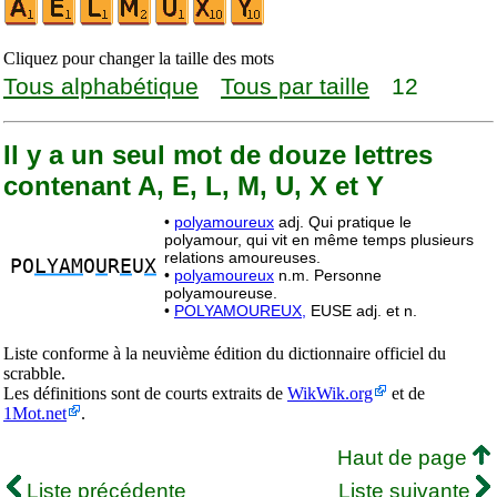
Cliquez pour changer la taille des mots
Tous alphabétique
Tous par taille
12
Il y a un seul mot de douze lettres
contenant A, E, L, M, U, X et Y
•
polyamoureux
adj. Qui pratique le
polyamour, qui vit en même temps plusieurs
relations amoureuses.
PO
LYAM
O
U
R
E
U
X
•
polyamoureux
n.m. Personne
polyamoureuse.
•
POLYAMOUREUX,
EUSE adj. et n.
Liste conforme à la neuvième édition du dictionnaire officiel du
scrabble.
Les définitions sont de courts extraits de
WikWik.org
et de
1Mot.net
.
Haut de page
Liste précédente
Liste suivante