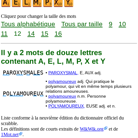
Cliquez pour changer la taille des mots
Tous alphabétique
Tous par taille
9
10
11
12
14
15
16
Il y a 2 mots de douze lettres
contenant A, E, L, M, P, X et Y
PA
RO
XY
S
M
A
LE
S
•
PAROXYSMAL,
E, AUX adj.
•
polyamoureux
adj. Qui pratique le
polyamour, qui vit en même temps plusieurs
relations amoureuses.
P
O
LYAM
OUR
E
U
X
•
polyamoureux
n.m. Personne
polyamoureuse.
•
POLYAMOUREUX,
EUSE adj. et n.
Liste conforme à la neuvième édition du dictionnaire officiel du
scrabble.
Les définitions sont de courts extraits de
WikWik.org
et de
1Mot.net
.