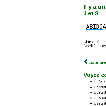
Il y a u
J et S
ABIDJ
A
Liste conforme 
Les définitions
Liste pr
Voyez ce
Le Wikt
Le scra
Le scra
Le scrab
Le scra