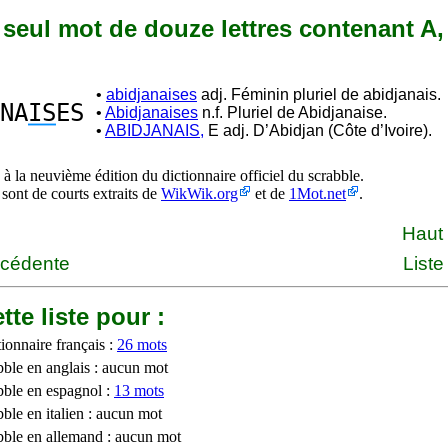
n seul mot de douze lettres contenant A, 
•
abidjanaises
adj. Féminin pluriel de abidjanais.
NA
IS
ES
•
Abidjanaises
n.f. Pluriel de Abidjanaise.
•
ABIDJANAIS,
E adj. D’Abidjan (Côte d’Ivoire).
à la neuvième édition du dictionnaire officiel du scrabble.
 sont de courts extraits de
WikWik.org
et de
1Mot.net
.
Haut
écédente
Liste
tte liste pour :
ionnaire français :
26 mots
bble en anglais : aucun mot
bble en espagnol :
13 mots
ble en italien : aucun mot
bble en allemand : aucun mot