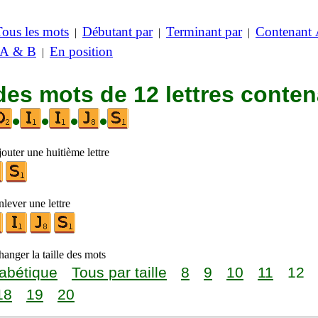
Tous les mots
Débutant par
Terminant par
Contenant
|
|
|
 A & B
En position
|
des mots de 12 lettres conte
•
•
•
•
outer une huitième lettre
lever une lettre
anger la taille des mots
abétique
Tous par taille
8
9
10
11
12
18
19
20