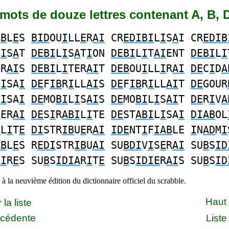
6 mots de douze lettres contenant A, B, D
A
B
L
E
S
BID
OU
I
LL
E
R
AI
CR
EDIBI
L
I
S
A
I CR
EDIB
L
I
S
A
T
DEBI
L
I
S
A
T
I
ON
DEBI
L
I
T
AI
ENT
DEBI
L
I
ER
AI
S
DEBI
L
I
TER
AI
T
DEB
OU
I
LL
I
R
AI
DE
C
I
D
A
L
I
SA
I
DE
F
IB
R
I
LL
AI
S
DE
F
IB
R
I
LL
AI
T
DE
GOUR
L
I
SA
I
DE
MO
BI
L
I
S
AI
S
DE
MO
BI
L
I
S
AI
T
DE
R
I
V
A
B
ER
AI
DE
S
I
R
ABI
L
I
TE
DE
ST
ABI
L
I
SA
I
DIAB
OL
I
L
I
T
E
DI
STR
IB
U
E
R
AI
IDE
NT
I
F
IAB
LE
I
N
AD
M
I
AB
L
E
S R
EDI
STR
IB
U
AI
SU
BDI
V
I
S
E
R
AI
SU
B
S
ID
AI
R
E
S SU
B
S
IDIA
R
I
T
E
SU
B
S
IDIE
R
AI
S SU
B
S
ID
à la neuvième édition du dictionnaire officiel du scrabble.
Haut
la liste
écédente
Liste