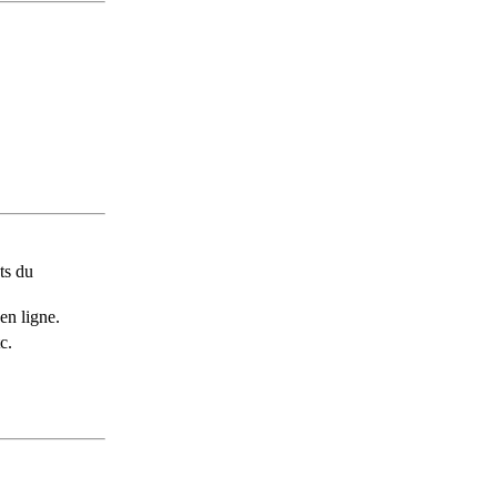
ts du
en ligne.
c.