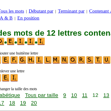
Tous les mots
Débutant par
Terminant par
Contenant
|
|
|
 A & B
En position
|
des mots de 12 lettres conte
•
•
•
•
outer une huitième lettre
lever une lettre
anger la taille des mots
abétique
Tous par taille
9
10
11
12
13
17
18
19
20