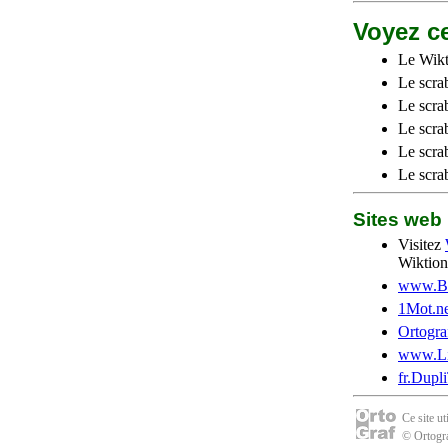
Voyez ce
Le Wikt
Le scra
Le scra
Le scrab
Le scra
Le scra
Sites we
Visitez
Wiktion
www.Be
1Mot.ne
Ortogra
www.Li
fr.Dupl
Ce site u
© Ortogra