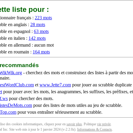
tte liste pour :
ionnaire français :
223 mots
bble en anglais :
28 mots
bble en espagnol :
63 mots
ble en italien :
142 mots
bble en allemand : aucun mot
bble en roumain :
164 mots
b recommandés
WikWik.org
- cherchez des mots et construisez des listes à partir des mo
naire.
stWordClub.com
et
www.Jette7.com
pour jouer au scrabble duplicate 
t
pour jouer avec les mots, les anagrammes, les suffixes, les préfixes, et
f.ws
pour chercher des mots.
stesDeMots.com
pour des listes de mots utiles au jeu de scrabble.
iTop.com
pour vous entraîner sérieusement au scrabble.
tilise des cookies informatiques, cliquez pour en
savoir plus
. Politique
vie privée
.
f Inc. Site web mis à jour le 1 janvier 2024 (v-2.2.0
z
).
Informations & Contacts
.