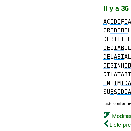
Il y a 3
A
C
IDI
F
I
CR
EDIBI
DEBI
L
I
T
DE
D
IAB
O
DE
L
ABI
A
DE
S
I
NH
I
DI
L
A
TA
B
I
NT
I
M
ID
SU
B
S
IDI
Liste conforme 
Modifier 
Liste pr