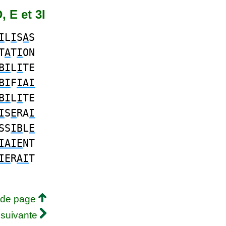
, E et 3I
I
L
I
S
A
S
T
A
T
I
ON
BI
L
I
TE
BI
F
IAI
BI
L
I
TE
I
S
E
RA
I
SS
IB
L
E
IAIE
NT
IE
R
AI
T
 de page
 suivante