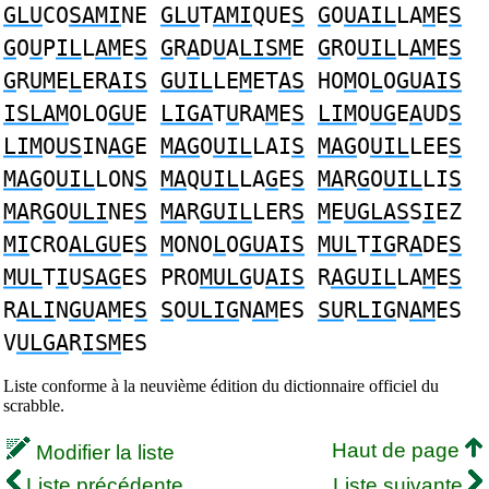
GLU
CO
SAMI
NE
GLU
T
AMI
QUE
S
G
O
UAIL
LA
M
E
S
G
O
U
P
IL
L
AM
E
S
G
R
A
D
U
A
LISM
E
G
RO
UIL
L
AM
E
S
G
R
UM
E
L
ER
AIS
GUIL
LE
M
ET
AS
HO
M
O
L
O
GUAIS
ISLAM
OLO
GU
E
LIGA
T
U
RA
M
E
S
LIM
O
UG
E
A
UD
S
LIM
O
US
IN
AG
E
MAG
O
UIL
LAI
S
MAG
O
UIL
LEE
S
MAG
O
UIL
LON
S
MA
Q
UIL
LA
G
E
S
MA
R
G
O
UIL
LI
S
MA
R
G
O
ULI
NE
S
MA
R
GUIL
LER
S
M
E
UGLAS
S
I
EZ
MI
CRO
ALGU
E
S
M
ONO
L
O
GUAIS
MUL
T
IG
R
A
DE
S
MUL
T
I
U
SAG
ES PRO
MULG
U
AIS
R
AGUIL
LA
M
E
S
R
ALI
N
GU
A
M
E
S
S
O
ULIG
N
AM
ES
SU
R
LIG
N
AM
ES
V
ULGA
R
ISM
ES
Liste conforme à la neuvième édition du dictionnaire officiel du
scrabble.
Haut de page
Modifier la liste
Liste précédente
Liste suivante