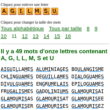
Cliquez pour enlever une lettre
Cliquez pour changer la taille des mots
Tous alphabétique
Tous par taille
8
9
10
11
12
13
14
15
16
Il y a 49 mots d'onze lettres contenant
A, G, I, L, M, S et U
AIGU
I
L
LA
M
E
S
ALUMI
NIA
G
E
S
BO
ULA
N
GISM
E
CH
LI
N
GUAM
E
S
DE
GUIL
L
AM
E
S
D
IAL
O
GU
A
M
E
S
D
I
V
ULG
U
AM
E
S
EN
G
R
UM
E
LAIS
EP
IL
O
GUAM
E
S
FR
UGALISM
ES
GA
DO
LI
NI
UMS
GLAM
O
U
R
IS
AI
GLAM
O
U
R
IS
AS
GLAM
O
U
R
IS
AT
GLAM
O
U
R
IS
EE
GLAM
O
U
R
IS
ER
GLAM
O
U
R
IS
ES
GLAM
O
U
R
IS
EZ