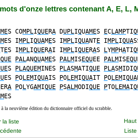
9 mots d'onze lettres contenant A, E, L, M
A
ME
S CO
MPL
I
QUE
R
A
D
UPL
I
Q
U
AME
S
E
C
LAMP
TI
Q
AM
ES I
MPL
I
QUA
M
E
S I
MPL
I
QUA
NT
E
I
MPL
I
QUA
S
A
T
E
S I
MPL
I
QUE
R
A
I I
MPL
I
QUE
R
A
S
L
Y
MP
H
A
TI
Q
I
QUE
PAL
AN
QU
A
ME
S
PALM
IS
EQU
EE
PALM
IS
EQU
QUE
S
PLAQUEM
INES
PLA
S
M
ATI
QUE
PLA
S
M
IDI
Q
QU
ES
P
O
LEM
I
QUA
IS
P
O
LEM
I
QUA
IT
P
O
LEM
I
QUA
U
ER
A
P
O
L
YG
AM
I
QUE
P
S
ALM
ODI
QUE
P
TO
LEMA
I
Q
AM
ES
à la neuvième édition du dictionnaire officiel du scrabble.
Haut
la liste
écédente
Liste