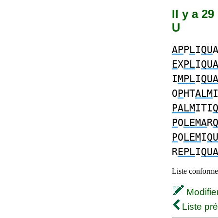
Il y a 2
U
AP
P
L
I
QU
E
X
PL
I
QU
I
MPL
I
QU
O
P
HT
ALM
PALM
ITI
P
O
LEMA
R
P
O
LEM
I
Q
R
EPL
I
QU
Liste conforme 
Modifier 
Liste pr