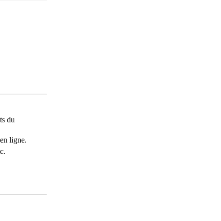
ts du
en ligne.
c.