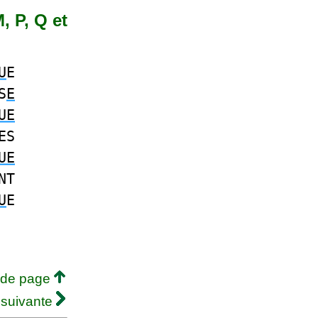
, P, Q et
U
E
S
E
UE
ES
UE
NT
U
E
 de page
 suivante