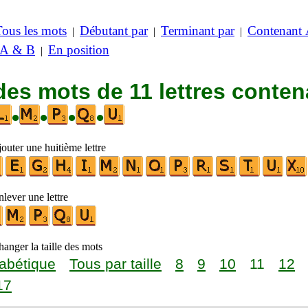
Tous les mots
Débutant par
Terminant par
Contenant
|
|
|
 A & B
En position
|
des mots de 11 lettres conten
•
•
•
•
outer une huitième lettre
lever une lettre
anger la taille des mots
abétique
Tous par taille
8
9
10
11
12
17