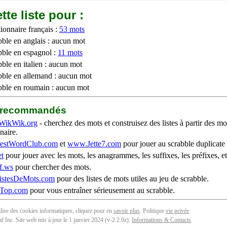
tte liste pour :
ionnaire français :
53 mots
bble en anglais : aucun mot
bble en espagnol :
11 mots
ble en italien : aucun mot
bble en allemand : aucun mot
bble en roumain : aucun mot
b recommandés
WikWik.org
- cherchez des mots et construisez des listes à partir des mo
naire.
stWordClub.com
et
www.Jette7.com
pour jouer au scrabble duplicate 
t
pour jouer avec les mots, les anagrammes, les suffixes, les préfixes, et
f.ws
pour chercher des mots.
stesDeMots.com
pour des listes de mots utiles au jeu de scrabble.
iTop.com
pour vous entraîner sérieusement au scrabble.
tilise des cookies informatiques, cliquez pour en
savoir plus
. Politique
vie privée
.
f Inc. Site web mis à jour le 1 janvier 2024 (v-2.2.0
z
).
Informations & Contacts
.