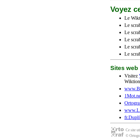
Voyez ce
Le Wikt
Le scra
Le scra
Le scrab
Le scra
Le scra
Sites we
Visitez
Wiktion
www.Be
1Mot.ne
Ortogra
www.Li
fr.Dupl
Ce site u
© Ortogra