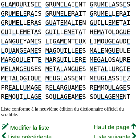
GLAM
O
U
RIS
EE
G
R
UMELA
I
E
NT
G
R
UMELA
SS
E
S
G
R
UMELE
R
A
IS
G
R
UMELE
R
A
IT
G
R
UMEL
L
E
R
A
I
G
R
UMEL
L
E
R
A
S
GUA
T
EM
A
L
I
E
N
GU
I
L
L
EME
T
A
I
GU
I
L
L
EME
T
A
S
GU
I
L
L
EME
T
A
T H
EMA
TO
L
O
GUE
LA
N
GUE
YA
ME
S
L
I
GAME
NT
EU
X
L
I
M
O
UGEA
UD
E
L
O
UA
N
GE
A
ME
S
MAG
O
U
I
L
L
EE
S
MALE
N
GUE
ULE
MA
R
G
O
ULE
TT
E
MA
R
GU
I
L
L
E
R
E
MEGAL
OSA
U
R
E
MELA
N
GEU
SES
ME
T
AL
AN
GUE
S
ME
T
AL
L
U
R
G
I
E
ME
T
AL
O
G
IQ
UE
MEUGLA
SS
E
NT
MEUGLA
SSI
E
Z
PR
EAL
L
UM
A
GE
R
ELA
R
GU
A
ME
S R
EM
MO
ULAGE
S
R
EM
O
U
I
L
L
AGE
SO
ULAGE
A
ME
S SO
ULAGEME
NT
Liste conforme à la neuvième édition du dictionnaire officiel du
scrabble.
Haut de page
Modifier la liste
Liste précédente
Liste suivante