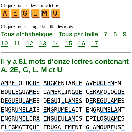
Cliquez pour enlever une lettre
Cliquez pour changer la taille des mots
Tous alphabétique
Tous par taille
7
8
9
10
11
12
13
14
15
16
17
Il y a 51 mots d'onze lettres contenant
A, 2E, G, L, M et U
AM
P
EL
OLO
GUE
AUGME
NTAB
LE
A
V
EUGLEM
ENT
BO
ULEG
U
AME
S C
AME
R
L
IN
GUE
C
E
R
AM
O
L
O
GUE
D
EGUE
U
LAM
ES D
EGU
I
L
L
AME
S D
E
R
EGULAM
ES
E
N
G
R
UMELA
IS
E
N
G
R
UMELA
IT
E
N
G
R
UMELA
NT
E
N
G
R
UMEL
ER
A
E
N
GUE
U
LAM
ES
E
PI
L
O
GUAME
S
F
LEGMA
TIQ
UE
FR
UGALEME
NT
GLAM
O
U
R
E
US
E