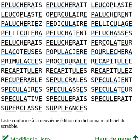
EPLUC
H
E
R
A
IS
EPLUC
H
E
R
A
IT
LEUC
O
P
L
A
SI
E
LEUC
O
P
L
A
ST
E
O
PE
R
CULA
IR
E
PALUC
H
E
R
E
NT
PALUC
H
E
RI
E
Z
PE
DI
CULA
IR
E
PEL
LI
CU
L
A
G
E
PEL
LI
CU
L
E
R
A
PELUC
H
A
I
E
NT
PELUC
H
A
SS
E
S
PELUC
H
E
R
A
IS
PELUC
H
E
R
A
IT
PE
R
C
O
LA
T
EU
R
PLAC
OT
EU
S
E
S
P
OP
ULAC
I
E
R
E
P
O
U
R
LEC
H
E
R
A
P
RIM
ULACEE
S
P
RO
CE
D
U
R
ALE
R
ECAP
IT
ULE
E
R
ECAP
IT
ULE
R R
ECAP
IT
ULE
S R
ECAP
IT
ULE
Z
R
ECUPE
R
A
B
L
E S
EPULC
R
A
L
E
S S
PECULA
I
E
NT
S
PECULA
IR
E
S S
PECULA
SS
E
S S
PECULA
T
E
UR
S
PECULA
TIV
E
S
PECULE
R
A
IS S
PECULE
R
A
IT
S
UPE
R
CLA
SS
E
S
UP
P
LEA
N
CE
S
Liste conforme à la neuvième édition du dictionnaire officiel du
scrabble.
Haut de page
Modifier la liste