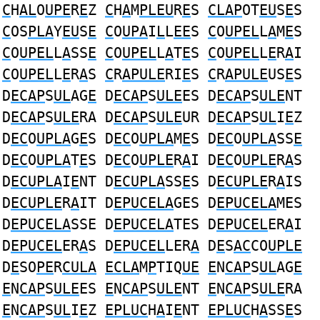
C
H
AL
O
UPE
R
E
Z
C
H
A
M
PLEU
R
E
S
CLAP
OT
EU
S
E
S
C
OS
PLA
Y
EU
S
E
C
O
UPA
I
L
L
EE
S
C
O
UPEL
L
A
M
E
S
C
O
UPEL
L
A
SS
E
C
O
UPEL
L
A
T
E
S
C
O
UPEL
L
E
R
A
I
C
O
UPEL
L
E
R
A
S
C
R
APULE
RI
E
S
C
R
APULE
US
E
S
D
ECAP
S
UL
AG
E
D
ECAP
S
ULE
ES D
ECAP
S
ULE
NT
D
ECAP
S
ULE
RA D
ECAP
S
ULE
UR D
ECAP
S
UL
I
E
Z
D
EC
O
UPLA
G
E
S D
EC
O
UPLA
M
E
S D
EC
O
UPLA
SS
E
D
EC
O
UPLA
T
E
S D
EC
O
UPLE
R
A
I D
EC
O
UPLE
R
A
S
D
ECUPLA
I
E
NT D
ECUPLA
SS
E
S D
ECUPLE
R
A
IS
D
ECUPLE
R
A
IT D
EPUCELA
GES D
EPUCELA
MES
D
EPUCELA
SSE D
EPUCELA
TES D
EPUCEL
ER
A
I
D
EPUCEL
ER
A
S D
EPUCEL
LER
A
D
E
S
AC
CO
UPLE
D
E
SO
PE
R
CULA
ECLA
M
P
TIQ
UE
E
N
CAP
S
UL
AG
E
E
N
CAP
S
ULE
ES
E
N
CAP
S
ULE
NT
E
N
CAP
S
ULE
RA
E
N
CAP
S
UL
I
E
Z
EPLUC
H
A
I
E
NT
EPLUC
H
A
SS
E
S