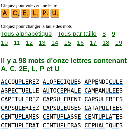
Cliquez pour enlever une lettre
Cliquez pour changer la taille des mots
Tous alphabétique
Tous par taille
8
9
10
11
12
13
14
15
16
17
18
19
Il y a 98 mots d'onze lettres contenant
A, C, 2E, L, P et U
AC
CO
UPLE
R
E
Z
AL
O
PEC
IQ
UE
S
AP
P
E
NDI
CULE
A
S
PEC
T
UEL
LE
AU
TO
CEP
HA
LE
CA
M
P
AN
ULEE
S
CAP
IT
ULE
R
E
Z
CAP
S
ULE
R
E
NT
CAP
S
ULE
RI
E
S
CAP
S
ULE
RI
E
Z
CAP
S
ULE
US
E
S
CA
TA
PUL
T
EE
S
CE
NT
UPLA
M
E
S
CE
NT
UPLA
SS
E
CE
NT
UPLA
T
E
S
CE
NT
UPLE
R
A
I
CE
NT
UPLE
R
A
S
CEP
H
AL
IQ
UE
S