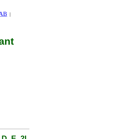
 AB
|
ant
D, E, 2I