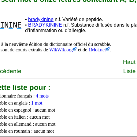
•
bradykinine
n.f. Variété de peptide.
I
N
I
N
E
•
BRADYKININE
n.f. Substance diffusée dans le p
d’inflammation ou d’allergie.
à la neuvième édition du dictionnaire officiel du scrabble.
 sont de courts extraits de
WikWik.org
et de
1Mot.net
.
Haut
écédente
Liste
tte liste pour :
ionnaire français :
4 mots
bble en anglais :
1 mot
bble en espagnol : aucun mot
ble en italien : aucun mot
bble en allemand : aucun mot
bble en roumain : aucun mot