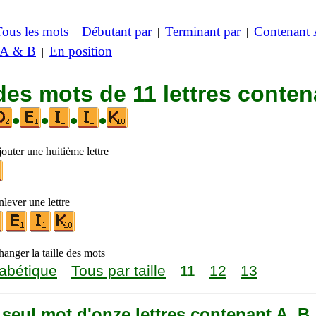
Tous les mots
Débutant par
Terminant par
Contenant
|
|
|
 A & B
En position
|
des mots de 11 lettres conten
•
•
•
•
outer une huitième lettre
lever une lettre
anger la taille des mots
abétique
Tous par taille
11
12
13
n seul mot d'onze lettres contenant A, B, 