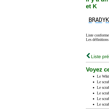
et K
B
R
AD
Y
K
Liste conforme 
Les définitions
Liste pr
Voyez ce
Le Wikt
Le scra
Le scra
Le scrab
Le scra
Le scra