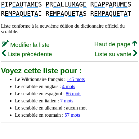
P
IP
EAU
T
AME
S
P
R
EA
LL
UMA
G
E
R
EAP
P
A
R
UME
S
R
EMPA
Q
UE
T
A
I R
EMPA
Q
UE
T
A
S R
EMPA
Q
UE
T
A
T
Liste conforme à la neuvième édition du dictionnaire officiel du
scrabble.
Haut de page
Modifier la liste
Liste précédente
Liste suivante
Voyez cette liste pour :
Le Wiktionnaire français :
145 mots
Le scrabble en anglais :
4 mots
Le scrabble en espagnol :
86 mots
Le scrabble en italien :
7 mots
Le scrabble en allemand : aucun mot
Le scrabble en roumain :
57 mots