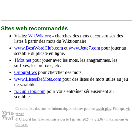
Sites web recommandés
Visitez
WikWik.org
- cherchez des mots et construisez des
listes à partir des mots du Wiktionnaire.
www.BestWordClub.com
et
www.Jette7.com
pour jouer au
scrabble duplicate en ligne.
1Mot.net
pour jouer avec les mots, les anagrammes, les
suffixes, les préfixes, etc.
Ortograf.ws
pour chercher des mots.
www.ListesDeMots.com
pour des listes de mots utiles au jeu
de scrabble.
fr.DupliTop.com
pour vous entraîner sérieusement au
scrabble.
Ce site utilise des cookies informatiques, cliquez pour en
savoir plus
. Politique
vie
privée
.
© Ortograf Inc. Site web mis à jour le 1 janvier 2024 (v-2.2.0
z
).
Informations &
Contacts
.