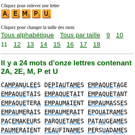
Cliquez pour enlever une lettre
Cliquez pour changer la taille des mots
Tous alphabétique
Tous par taille
9
10
11
12
13
14
15
16
17
18
Il y a 24 mots d'onze lettres contenant
2A, 2E, M, P et U
C
AMPA
N
U
L
EE
S D
EP
I
AU
T
AME
S
EMPA
Q
UE
T
A
GE
EMPA
Q
UE
T
A
IS
EMPA
Q
UE
T
A
IT
EMPA
Q
UE
T
A
NT
EMPA
Q
UE
TER
A
EMPAU
M
A
I
E
NT
EMPAU
M
A
SS
E
S
EMPAU
M
E
R
A
IS
EMPAU
M
E
R
A
IT
EP
O
UA
IR
AME
S
PA
C
EMA
K
EU
RS
PA
RQ
UE
T
AME
S
PA
T
AU
G
E
A
ME
S
PAUME
R
A
I
E
NT
PEAU
FIN
AME
S
PE
RS
UA
D
AME
S