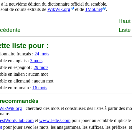
à la neuvième édition du dictionnaire officiel du scrabble.
 sont de courts extraits de
WikWik.org
et de
1Mot.net
.
Haut
écédente
Liste
tte liste pour :
ionnaire français :
24 mots
bble en anglais :
3 mots
bble en espagnol :
29 mots
ble en italien : aucun mot
bble en allemand : aucun mot
bble en roumain :
16 mots
b recommandés
WikWik.org
- cherchez des mots et construisez des listes à partir des mo
naire.
stWordClub.com
et
www.Jette7.com
pour jouer au scrabble duplicate 
t
pour jouer avec les mots, les anagrammes, les suffixes, les préfixes, et