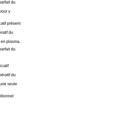
arfait du
 pour y
atif présent
ratif du
) en plasma.
arfait du
catif
ératif du
 une seule
itionnel