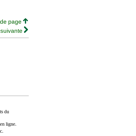
 de page
 suivante
ts du
en ligne.
c.