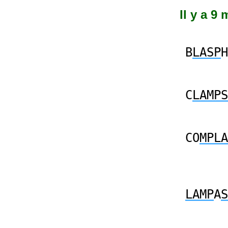
Il y a 9
B
LASP
H
C
LAMPS
CO
MPLA
LAMP
A
S