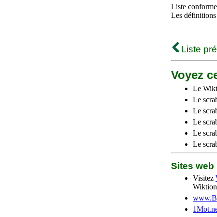
Liste conforme 
Les définitions
Liste pr
Voyez ce
Le Wikt
Le scra
Le scra
Le scrab
Le scra
Le scra
Sites we
Visitez
Wiktion
www.Be
1Mot.ne