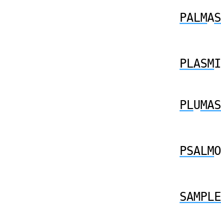
PALM
A
S
PLASM
I
PL
U
MAS
PSALM
O
SAMPLE