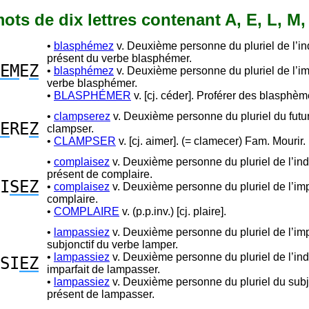
 mots de dix lettres contenant A, E, L, M, 
•
blasphémez
v. Deuxième personne du pluriel de l’ind
présent du verbe blasphémer.
EM
E
Z
•
blasphémez
v. Deuxième personne du pluriel de l’im
verbe blasphémer.
•
BLASPHÉMER
v. [cj. céder]. Proférer des blasphèmes
•
clampserez
v. Deuxième personne du pluriel du futu
E
RE
Z
clampser.
•
CLAMPSER
v. [cj. aimer]. (= clamecer) Fam. Mourir.
•
complaisez
v. Deuxième personne du pluriel de l’indi
présent de complaire.
I
SEZ
•
complaisez
v. Deuxième personne du pluriel de l’imp
complaire.
•
COMPLAIRE
v. (p.p.inv.) [cj. plaire].
•
lampassiez
v. Deuxième personne du pluriel de l’imp
subjonctif du verbe lamper.
•
lampassiez
v. Deuxième personne du pluriel de l’indi
SI
EZ
imparfait de lampasser.
•
lampassiez
v. Deuxième personne du pluriel du subj
présent de lampasser.