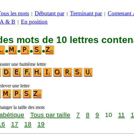
Tous les mots
Débutant par
Terminant par
Contenant
|
|
|
 A & B
En position
|
des mots de 10 lettres conte
•
•
•
•
outer une huitième lettre
lever une lettre
anger la taille des mots
abétique
Tous par taille
7
8
9
10
11
16
17
18
19