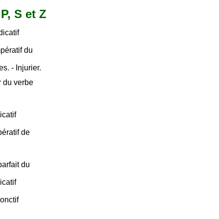
P, S et Z
icatif
pératif du
. - Injurier.
r du verbe
catif
ératif de
arfait du
catif
onctif