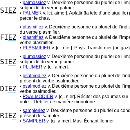
•
palmassiez
v. Deuxième personne du pluriel de l’imp
subjonctif du verbe palmer.
SI
EZ
•
PALMER
v. [cj. aimer]. Aplatir (la tête d’une aiguille)
percer le chas.
•
plasmifiez
v. Deuxième personne du pluriel de l’indic
du verbe plasmifier.
FI
EZ
•
plasmifiez
v. Deuxième personne du pluriel de l’impé
verbe plasmifier.
•
PLASMIFIER
v. [cj. nier]. Phys. Transformer (un gaz
•
plumassiez
v. Deuxième personne du pluriel de l’imp
SI
EZ
subjonctif du verbe plumer.
•
PLUMER
v. [cj. aimer].
•
psalmodiez
v. Deuxième personne du pluriel de l’indi
présent du verbe psalmodier.
•
psalmodiez
v. Deuxième personne du pluriel de l’imp
DI
EZ
verbe psalmodier.
•
PSALMODIER
v. [cj. nier]. Réciter des psaumes sur
note. - Débiter de manière monotone.
•
sampleriez
v. Deuxième personne du pluriel du cond
RIE
Z
présent de sampler.
•
SAMPLER
v. [cj. aimer]. Mus. Échantillonner.