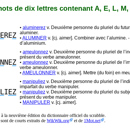
 mots de dix lettres contenant A, E, L, M,
•
aluminerez
v. Deuxième personne du pluriel du futur
aluminer.
E
RE
Z
•
ALUMINER
v. [cj. aimer]. Combiner avec l’alumine. 
d’aluminium.
•
ameulonnez
v. Deuxième personne du pluriel de l’ind
présent du verbe ameulonner.
N
NE
Z
•
ameulonnez
v. Deuxième personne du pluriel de l’im
verbe ameulonner.
•
AMEULONNER
v. [cj. aimer]. Mettre (du foin) en meu
•
manipuliez
v. Deuxième personne du pluriel de l’indi
imparfait du verbe manipuler.
L
I
EZ
•
manipuliez
v. Deuxième personne du pluriel du subjo
présent du verbe manipuler.
•
MANIPULER
v. [cj. aimer].
à la neuvième édition du dictionnaire officiel du scrabble.
 sont de courts extraits de
WikWik.org
et de
1Mot.net
.