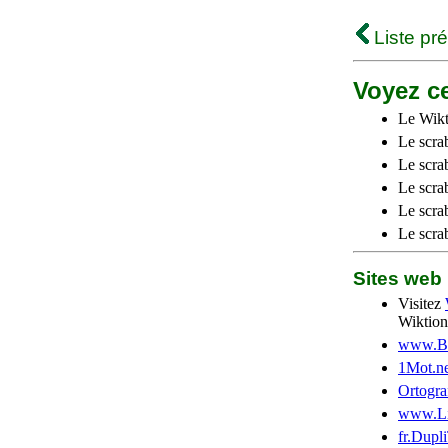
Liste pr
Voyez ce
Le Wikt
Le scra
Le scra
Le scrab
Le scra
Le scra
Sites we
Visitez
Wiktion
www.Be
1Mot.ne
Ortogra
www.Li
fr.Dupl