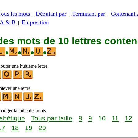
Tous les mots
Débutant par
Terminant par
Contenant
|
|
|
 A & B
En position
|
des mots de 10 lettres conte
•
•
•
•
outer une huitième lettre
lever une lettre
anger la taille des mots
abétique
Tous par taille
8
9
10
11
12
17
18
19
20