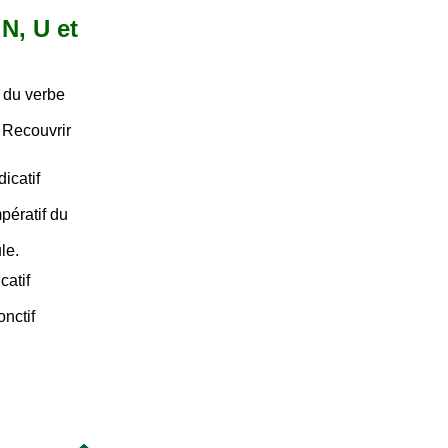
 N, U et
 du verbe
- Recouvrir
icatif
pératif du
le.
catif
nctif