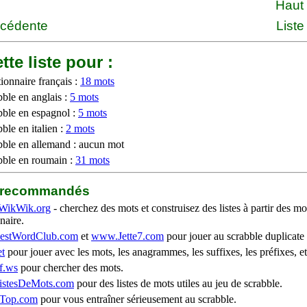
Haut
écédente
Liste
tte liste pour :
ionnaire français :
18 mots
bble en anglais :
5 mots
bble en espagnol :
5 mots
ble en italien :
2 mots
bble en allemand : aucun mot
bble en roumain :
31 mots
b recommandés
WikWik.org
- cherchez des mots et construisez des listes à partir des mo
naire.
stWordClub.com
et
www.Jette7.com
pour jouer au scrabble duplicate 
t
pour jouer avec les mots, les anagrammes, les suffixes, les préfixes, et
f.ws
pour chercher des mots.
stesDeMots.com
pour des listes de mots utiles au jeu de scrabble.
iTop.com
pour vous entraîner sérieusement au scrabble.