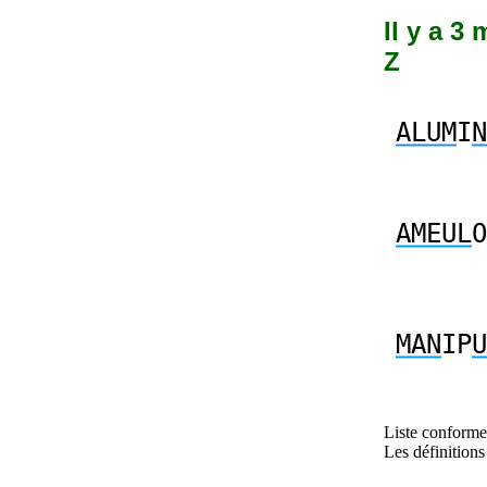
Il y a 3
Z
ALUM
I
N
AMEUL
O
MAN
IP
U
Liste conforme 
Les définitions