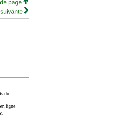
 de page
 suivante
ts du
en ligne.
c.