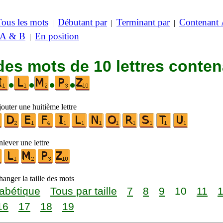
Tous les mots
Débutant par
Terminant par
Contenant
|
|
|
 A & B
En position
|
des mots de 10 lettres conte
•
•
•
•
outer une huitième lettre
lever une lettre
anger la taille des mots
abétique
Tous par taille
7
8
9
10
11
16
17
18
19