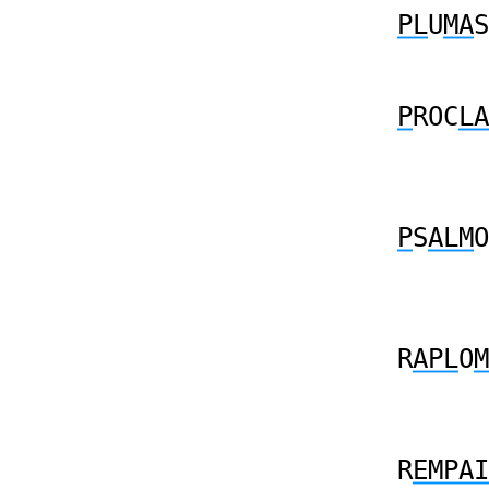
PL
U
MA
S
P
ROC
LA
P
S
ALM
O
R
APL
O
M
R
EMPAI