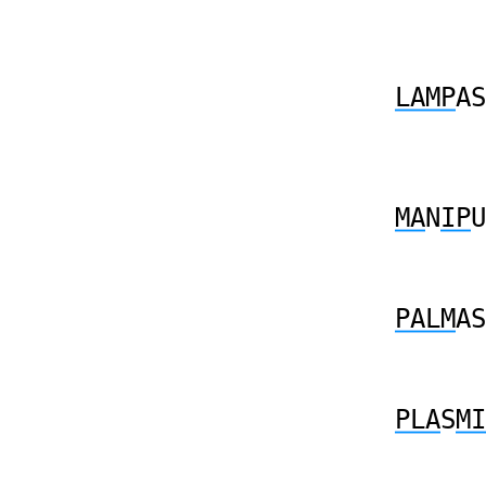
LAMP
AS
MA
N
IP
U
PALM
AS
PLA
S
MI