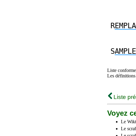
R
EMPLA
S
AMPLE
Liste conforme 
Les définitions
Liste pr
Voyez ce
Le Wikt
Le scra
Le scra