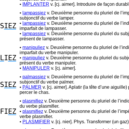
•
IMPLANTER
v. [cj. aimer]. Introduire de façon durabl
•
lampassiez
v. Deuxième personne du pluriel de l’imp
subjonctif du verbe lamper.
•
lampassiez
v. Deuxième personne du pluriel de l’indi
S
IEZ
imparfait de lampasser.
•
lampassiez
v. Deuxième personne du pluriel du subj
présent de lampasser.
•
manipuliez
v. Deuxième personne du pluriel de l’indi
imparfait du verbe manipuler.
L
I
EZ
•
manipuliez
v. Deuxième personne du pluriel du subjo
présent du verbe manipuler.
•
MANIPULER
v. [cj. aimer].
•
palmassiez
v. Deuxième personne du pluriel de l’imp
subjonctif du verbe palmer.
S
IEZ
•
PALMER
v. [cj. aimer]. Aplatir (la tête d’une aiguille)
percer le chas.
•
plasmifiez
v. Deuxième personne du pluriel de l’indic
du verbe plasmifier.
FI
EZ
•
plasmifiez
v. Deuxième personne du pluriel de l’impé
verbe plasmifier.
•
PLASMIFIER
v. [cj. nier]. Phys. Transformer (un gaz