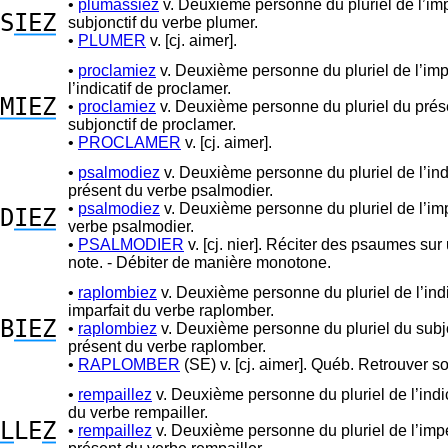
•
plumassiez
v. Deuxième personne du pluriel de l’imp
S
IEZ
subjonctif du verbe plumer.
•
PLUMER
v. [cj. aimer].
•
proclamiez
v. Deuxième personne du pluriel de l’imp
l’indicatif de proclamer.
MIEZ
•
proclamiez
v. Deuxième personne du pluriel du prés
subjonctif de proclamer.
•
PROCLAMER
v. [cj. aimer].
•
psalmodiez
v. Deuxième personne du pluriel de l’indi
présent du verbe psalmodier.
•
psalmodiez
v. Deuxième personne du pluriel de l’imp
D
IEZ
verbe psalmodier.
•
PSALMODIER
v. [cj. nier]. Réciter des psaumes sur
note. - Débiter de manière monotone.
•
raplombiez
v. Deuxième personne du pluriel de l’indi
imparfait du verbe raplomber.
B
IEZ
•
raplombiez
v. Deuxième personne du pluriel du subjo
présent du verbe raplomber.
•
RAPLOMBER
(SE) v. [cj. aimer]. Québ. Retrouver so
•
rempaillez
v. Deuxième personne du pluriel de l’indic
du verbe rempailler.
L
LE
Z
•
rempaillez
v. Deuxième personne du pluriel de l’impé