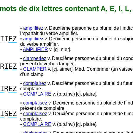
0 mots de dix lettres contenant A, E, I, L,
•
amplifiiez
v. Deuxième personne du pluriel de l’indica
imparfait du verbe amplifier.
II
EZ
•
amplifiiez
v. Deuxième personne du pluriel du subjon
du verbe amplifier.
•
AMPLIFIER
v. [cj. nier].
•
clamperiez
v. Deuxième personne du pluriel du cond
présent du verbe clamper.
R
I
E
Z
•
CLAMPER
v. [cj. aimer]. Méd. Comprimer (un vaisse
d’un clamp.
•
complairez
v. Deuxième personne du pluriel du futur
I
R
EZ
complaire.
•
COMPLAIRE
v. (p.p.inv.) [cj. plaire].
•
complaisez
v. Deuxième personne du pluriel de l’indi
présent de complaire.
I
S
EZ
•
complaisez
v. Deuxième personne du pluriel de l’imp
complaire.
•
COMPLAIRE
v. (p.p.inv.) [cj. plaire].