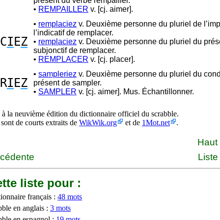
présent du verbe rempailler.
•
REMPAILLER
v. [cj. aimer].
•
remplaciez
v. Deuxième personne du pluriel de l’imp
l’indicatif de remplacer.
C
I
E
Z
•
remplaciez
v. Deuxième personne du pluriel du prés
subjonctif de remplacer.
•
REMPLACER
v. [cj. placer].
•
sampleriez
v. Deuxième personne du pluriel du cond
R
I
E
Z
présent de sampler.
•
SAMPLER
v. [cj. aimer]. Mus. Échantillonner.
à la neuvième édition du dictionnaire officiel du scrabble.
 sont de courts extraits de
WikWik.org
et de
1Mot.net
.
Haut
écédente
Liste
tte liste pour :
ionnaire français :
48 mots
bble en anglais :
3 mots
bble en espagnol :
19 mots