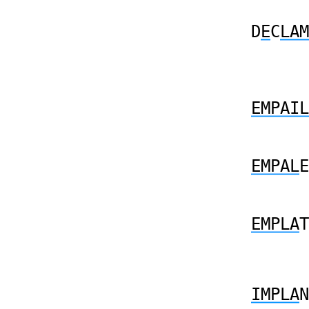
D
E
C
LAM
EMPAIL
EMPAL
E
EMPLA
T
IMPLA
N