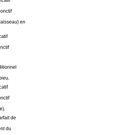
catif
onctif
vaisseau) en
atif
nctif
itionnel
pieu.
atif
nctif
e).
rfait de
nt du