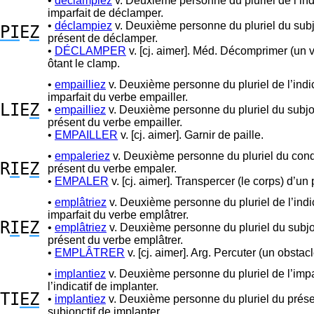
•
déclampiez
v. Deuxième personne du pluriel de l’indi
imparfait de déclamper.
•
déclampiez
v. Deuxième personne du pluriel du subj
PI
E
Z
présent de déclamper.
•
DÉCLAMPER
v. [cj. aimer]. Méd. Décomprimer (un 
ôtant le clamp.
•
empailliez
v. Deuxième personne du pluriel de l’indic
imparfait du verbe empailler.
LIE
Z
•
empailliez
v. Deuxième personne du pluriel du subjo
présent du verbe empailler.
•
EMPAILLER
v. [cj. aimer]. Garnir de paille.
•
empaleriez
v. Deuxième personne du pluriel du cond
R
I
E
Z
présent du verbe empaler.
•
EMPALER
v. [cj. aimer]. Transpercer (le corps) d’un 
•
emplâtriez
v. Deuxième personne du pluriel de l’indic
imparfait du verbe emplâtrer.
R
I
E
Z
•
emplâtriez
v. Deuxième personne du pluriel du subjo
présent du verbe emplâtrer.
•
EMPLÂTRER
v. [cj. aimer]. Arg. Percuter (un obstacl
•
implantiez
v. Deuxième personne du pluriel de l’impa
l’indicatif de implanter.
TI
EZ
•
implantiez
v. Deuxième personne du pluriel du prése
subjonctif de implanter.