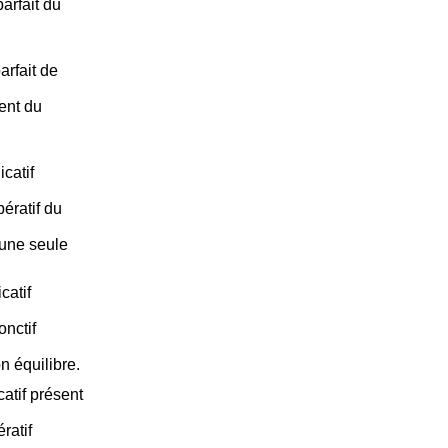
arfait du
arfait de
ent du
catif
ératif du
 une seule
catif
nctif
n équilibre.
atif présent
ratif