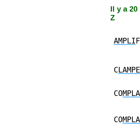
Il y a 2
Z
AMPLI
F
C
LAMPE
CO
MPLA
CO
MPLA