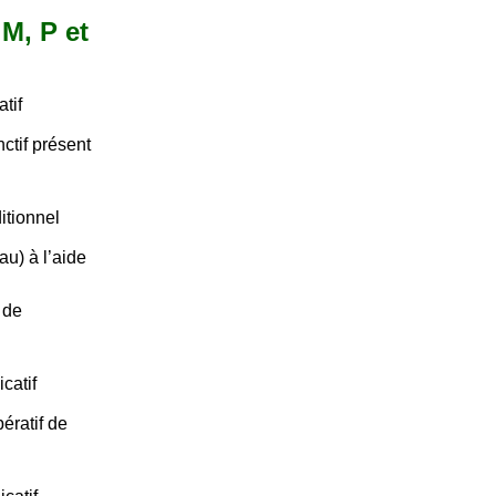
 M, P et
tif
ctif présent
itionnel
au) à l’aide
 de
catif
ératif de