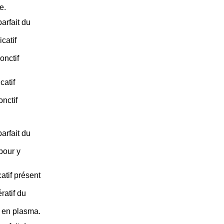
e.
arfait du
catif
onctif
catif
nctif
arfait du
 pour y
atif présent
ratif du
) en plasma.