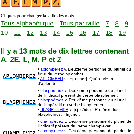
Cliquez pour changer la taille des mots
Tous alphabétique
Tous par taille
7
8
9
10
11
12
13
14
15
16
17
18
19
Il y a 13 mots de dix lettres contenant
A, 2E, L, M, P et Z
•
aplomberez
v. Deuxième personne du pluriel du
futur du verbe aplomber.
APL
O
M
B
E
R
EZ
•
APLOMBER
v. [cj. aimer]. Québ. Mettre
d’aplomb.
•
blasphémez
v. Deuxième personne du pluriel
de l’indicatif présent du verbe blasphémer.
•
blasphémez
v. Deuxième personne du pluriel
B
LA
S
P
H
EMEZ
de l’impératif du verbe blasphémer.
•
BLASPHÉMER
v. [cj. céder]. Proférer des
blasphèmes. - Injurier.
•
champlevez
v. Deuxième personne du pluriel de
l’indicatif présent du verbe champlever.
•
champlevez
v. Deuxième personne du pluriel de
CH
AMPLE
V
EZ