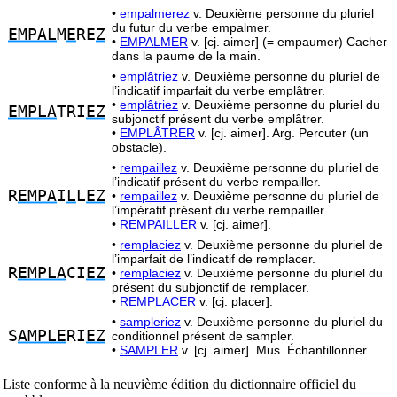
•
empalmerez
v. Deuxième personne du pluriel
du futur du verbe empalmer.
EMPAL
M
E
RE
Z
•
EMPALMER
v. [cj. aimer] (= empaumer) Cacher
dans la paume de la main.
•
emplâtriez
v. Deuxième personne du pluriel de
l’indicatif imparfait du verbe emplâtrer.
•
emplâtriez
v. Deuxième personne du pluriel du
EMPLA
TRI
EZ
subjonctif présent du verbe emplâtrer.
•
EMPLÂTRER
v. [cj. aimer]. Arg. Percuter (un
obstacle).
•
rempaillez
v. Deuxième personne du pluriel de
l’indicatif présent du verbe rempailler.
R
EMPA
I
L
L
EZ
•
rempaillez
v. Deuxième personne du pluriel de
l’impératif présent du verbe rempailler.
•
REMPAILLER
v. [cj. aimer].
•
remplaciez
v. Deuxième personne du pluriel de
l’imparfait de l’indicatif de remplacer.
R
EMPLA
CI
EZ
•
remplaciez
v. Deuxième personne du pluriel du
présent du subjonctif de remplacer.
•
REMPLACER
v. [cj. placer].
•
sampleriez
v. Deuxième personne du pluriel du
S
AMPLE
RI
EZ
conditionnel présent de sampler.
•
SAMPLER
v. [cj. aimer]. Mus. Échantillonner.
Liste conforme à la neuvième édition du dictionnaire officiel du