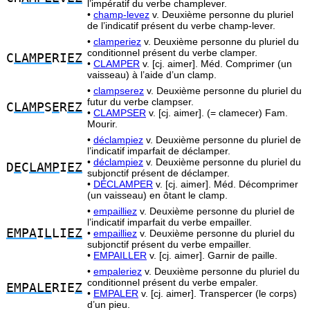
l’impératif du verbe champlever.
•
champ-levez
v. Deuxième personne du pluriel
de l’indicatif présent du verbe champ-lever.
•
clamperiez
v. Deuxième personne du pluriel du
conditionnel présent du verbe clamper.
C
LAMPE
RI
EZ
•
CLAMPER
v. [cj. aimer]. Méd. Comprimer (un
vaisseau) à l’aide d’un clamp.
•
clampserez
v. Deuxième personne du pluriel du
futur du verbe clampser.
C
LAMP
S
E
R
EZ
•
CLAMPSER
v. [cj. aimer]. (= clamecer) Fam.
Mourir.
•
déclampiez
v. Deuxième personne du pluriel de
l’indicatif imparfait de déclamper.
•
déclampiez
v. Deuxième personne du pluriel du
D
E
C
LAMP
I
EZ
subjonctif présent de déclamper.
•
DÉCLAMPER
v. [cj. aimer]. Méd. Décomprimer
(un vaisseau) en ôtant le clamp.
•
empailliez
v. Deuxième personne du pluriel de
l’indicatif imparfait du verbe empailler.
EMPA
I
L
LI
EZ
•
empailliez
v. Deuxième personne du pluriel du
subjonctif présent du verbe empailler.
•
EMPAILLER
v. [cj. aimer]. Garnir de paille.
•
empaleriez
v. Deuxième personne du pluriel du
conditionnel présent du verbe empaler.
EMPALE
RIE
Z
•
EMPALER
v. [cj. aimer]. Transpercer (le corps)
d’un pieu.