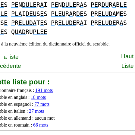
T
E
S
PE
N
DULE
R
A
I
PE
N
DULE
R
A
S
PE
R
DU
R
A
B
LE
ALE
PLA
I
DEU
S
E
S
PLEU
R
A
R
DE
S
P
R
ELUDA
M
E
S
SS
E
P
R
ELUDA
T
E
S
P
R
ELUDE
R
A
I
P
R
ELUDE
R
A
S
LE
S Q
UAD
RU
PLEE
à la neuvième édition du dictionnaire officiel du scrabble.
Haut
la liste
écédente
Liste
tte liste pour :
ionnaire français :
191 mots
bble en anglais :
18 mots
bble en espagnol :
77 mots
ble en italien :
27 mots
bble en allemand : aucun mot
bble en roumain :
66 mots