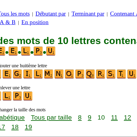
Tous les mots
Débutant par
Terminant par
Contenant
|
|
|
 A & B
En position
|
des mots de 10 lettres conte
•
•
•
•
outer une huitième lettre
lever une lettre
anger la taille des mots
abétique
Tous par taille
8
9
10
11
12
17
18
19