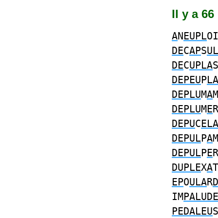
Il y a 6
A
N
EUPL
O
DE
C
AP
S
U
DE
C
UPLA
DEPEU
P
L
DEPLU
M
A
DEPLU
M
E
DEPU
C
EL
DEPUL
P
A
DEPUL
P
E
DUPLE
X
A
EP
O
ULA
R
IM
PALUD
PEDALEU