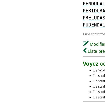
PE
N
DULA
PE
RI
DU
R
P
R
ELUDA
PUDE
ND
A
Liste conforme 
Modifier 
Liste pr
Voyez ce
Le Wikt
Le scra
Le scra
Le scrab
Le scra
Le scra