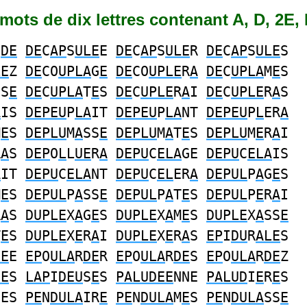
6 mots de dix lettres contenant A, D, 2E, 
I
DE
DE
C
AP
S
ULE
E
DE
C
AP
S
ULE
R
DE
C
AP
S
ULE
S
LE
Z
DE
CO
UPLA
G
E
DE
CO
UPLE
R
A
DE
C
UPLA
M
E
S
SS
E
DE
C
UPLA
T
E
S
DE
C
UPLE
R
A
I
DE
C
UPLE
R
A
S
A
IS
DEPEU
P
LA
IT
DEPEU
P
LA
NT
DEPEU
P
L
ER
A
M
E
S
DEPLU
M
A
SS
E
DEPLU
M
A
T
E
S
DEPLU
M
E
R
A
I
R
A
S
DEP
O
L
L
UE
R
A
DEPU
C
ELA
GE
DEPU
C
ELA
IS
A
IT
DEPU
C
ELA
NT
DEPU
C
EL
ER
A
DEPUL
P
A
G
E
S
M
E
S
DEPUL
P
A
SS
E
DEPUL
P
A
T
E
S
DEPUL
P
E
R
A
I
R
A
S
DUPLE
X
A
G
E
S
DUPLE
X
A
M
E
S
DUPLE
X
A
SS
E
T
E
S
DUPLE
X
E
R
A
I
DUPLE
X
E
R
A
S
EP
I
DU
R
ALE
S
DE
E
EP
O
ULA
R
DE
R
EP
O
ULA
R
DE
S
EP
O
ULA
R
DE
Z
EE
S
LAP
I
DEU
S
E
S
PALUDEE
NNE
PALUD
I
E
R
E
S
SES
PE
N
DULA
IR
E
PE
N
DULA
M
E
S
PE
N
DULA
SS
E