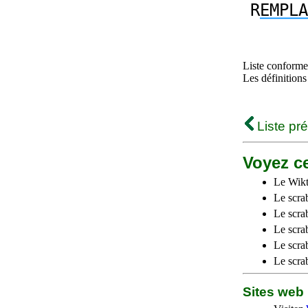
R
EMPLA
Liste conforme 
Les définitions
Liste pr
Voyez ce
Le Wikt
Le scra
Le scra
Le scrab
Le scra
Le scra
Sites we