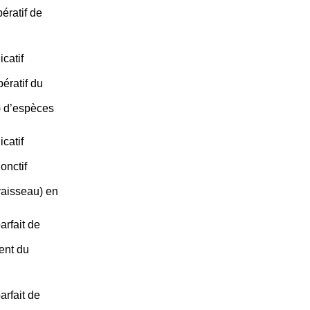
ératif de
catif
ératif du
n) d’espèces
catif
onctif
vaisseau) en
arfait de
ent du
arfait de