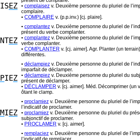
présent de complaire.
IS
EZ
•
complaisez
v. Deuxième personne du pluriel de l’imp
complaire.
•
COMPLAIRE
v. (p.p.inv.) [cj. plaire].
•
complantez
v. Deuxième personne du pluriel de l’indi
présent du verbe complanter.
•
complantez
v. Deuxième personne du pluriel de l’imp
NT
EZ
verbe complanter.
•
COMPLANTER
v. [cj. aimer]. Agr. Planter (un terrai
différentes.
•
déclampiez
v. Deuxième personne du pluriel de l’indi
imparfait de déclamper.
•
déclampiez
v. Deuxième personne du pluriel du subj
P
IE
Z
présent de déclamper.
•
DÉCLAMPER
v. [cj. aimer]. Méd. Décomprimer (un 
ôtant le clamp.
•
proclamiez
v. Deuxième personne du pluriel de l’imp
l’indicatif de proclamer.
M
I
EZ
•
proclamiez
v. Deuxième personne du pluriel du prés
subjonctif de proclamer.
•
PROCLAMER
v. [cj. aimer].
•
remplaciez
v. Deuxième personne du pluriel de l’imp
l’indicatif de remplacer.