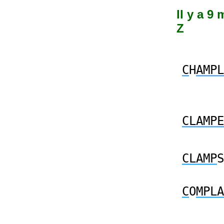
Il y a 9
Z
C
H
AMPL
CLAMPE
CLAMP
S
C
O
MPLA