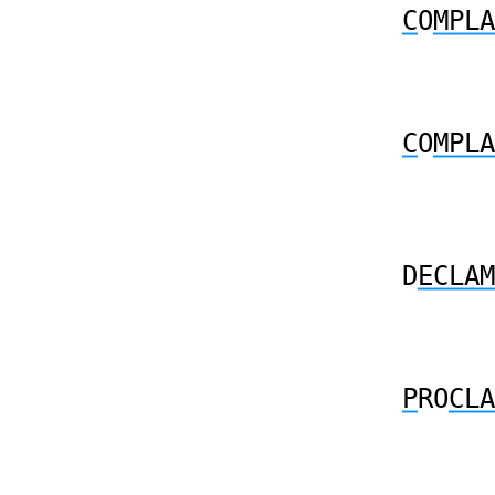
C
O
MPLA
C
O
MPLA
D
ECLAM
P
RO
CLA