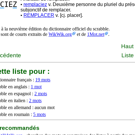
C
IE
Z
•
remplaciez
v. Deuxième personne du pluriel du prés
subjonctif de remplacer.
•
REMPLACER
v. [cj. placer].
à la neuvième édition du dictionnaire officiel du scrabble.
 sont de courts extraits de
WikWik.org
et de
1Mot.net
.
Haut
écédente
Liste
tte liste pour :
ionnaire français :
19 mots
bble en anglais :
1 mot
bble en espagnol :
2 mots
ble en italien :
2 mots
bble en allemand : aucun mot
bble en roumain :
5 mots
b recommandés