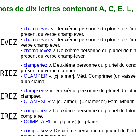
 mots de dix lettres contenant A, C, E, L,
•
champlevez
v. Deuxième personne du pluriel de l’ind
présent du verbe champlever.
•
champlevez
v. Deuxième personne du pluriel de l’im
E
VE
Z
verbe champlever.
•
champ-levez
v. Deuxième personne du pluriel de l’in
présent du verbe champ-lever.
•
clamperiez
v. Deuxième personne du pluriel du cond
présent du verbe clamper.
RIE
Z
•
CLAMPER
v. [cj. aimer]. Méd. Comprimer (un vaisse
d’un clamp.
•
clampserez
v. Deuxième personne du pluriel du futu
E
RE
Z
clampser.
•
CLAMPSER
v. [cj. aimer]. (= clamecer) Fam. Mourir.
•
complairez
v. Deuxième personne du pluriel du futur
IR
EZ
complaire.
•
COMPLAIRE
v. (p.p.inv.) [cj. plaire].
•
complaisez
v. Deuxième personne du pluriel de l’indi