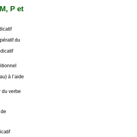
 M, P et
icatif
pératif du
dicatif
itionnel
au) à l’aide
r du verbe
 de
catif