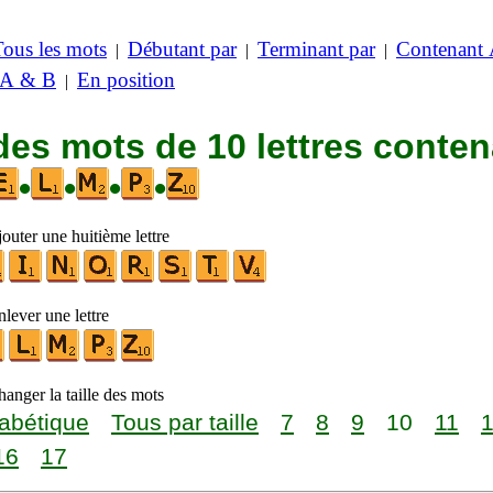
Tous les mots
Débutant par
Terminant par
Contenant
|
|
|
 A & B
En position
|
des mots de 10 lettres conte
•
•
•
•
outer une huitième lettre
lever une lettre
anger la taille des mots
abétique
Tous par taille
7
8
9
10
11
16
17