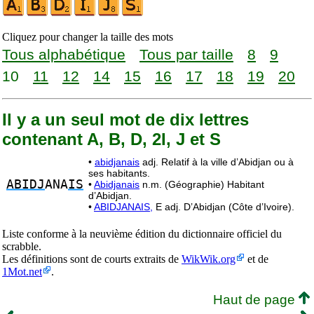
Cliquez pour changer la taille des mots
Tous alphabétique
Tous par taille
8
9
10
11
12
14
15
16
17
18
19
20
Il y a un seul mot de dix lettres
contenant A, B, D, 2I, J et S
•
abidjanais
adj. Relatif à la ville d’Abidjan ou à
ses habitants.
ABIDJ
ANA
IS
•
Abidjanais
n.m. (Géographie) Habitant
d’Abidjan.
•
ABIDJANAIS,
E adj. D’Abidjan (Côte d’Ivoire).
Liste conforme à la neuvième édition du dictionnaire officiel du
scrabble.
Les définitions sont de courts extraits de
WikWik.org
et de
1Mot.net
.
Haut de page