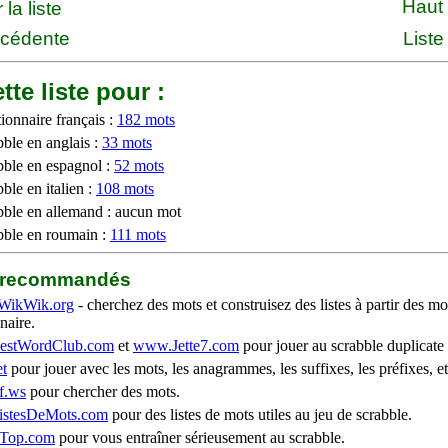
Haut
la liste
écédente
Liste
tte liste pour :
ionnaire français :
182 mots
bble en anglais :
33 mots
bble en espagnol :
52 mots
ble en italien :
108 mots
bble en allemand : aucun mot
bble en roumain :
111 mots
b recommandés
WikWik.org
- cherchez des mots et construisez des listes à partir des mo
naire.
stWordClub.com
et
www.Jette7.com
pour jouer au scrabble duplicate 
t
pour jouer avec les mots, les anagrammes, les suffixes, les préfixes, et
f.ws
pour chercher des mots.
stesDeMots.com
pour des listes de mots utiles au jeu de scrabble.
iTop.com
pour vous entraîner sérieusement au scrabble.