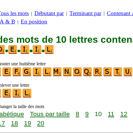
Tous les mots
Débutant par
Terminant par
Contenant
|
|
|
 A & B
En position
|
des mots de 10 lettres conte
•
•
•
•
outer une huitième lettre
lever une lettre
anger la taille des mots
abétique
Tous par taille
8
9
10
11
12
17
18
19
20