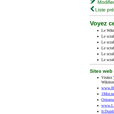
Modifier 
Liste pr
Voyez ce
Le Wikt
Le scra
Le scra
Le scrab
Le scra
Le scra
Sites we
Visitez
Wiktion
www.Be
1Mot.ne
Ortogra
www.Li
fr.Dupl