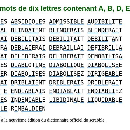
2 mots de dix lettres contenant A, B, D, E,
LE
S
AB
S
IDI
O
LE
S
AD
M
I
SS
IBLE
A
U
DIBIL
IT
E
C
AL
BLI
N
DAIE
NT
BLI
N
DE
R
AI
S
BLI
N
DE
R
AI
T
S
AI
DEBILI
T
A
IS
DEBILI
T
A
IT
DEBILI
T
A
NT
ER
A
DEBLAI
ERA
I
DEB
R
AIL
LA
I
DE
F
IB
R
IL
L
A
L
AI
DELIB
ER
AI
S
DELIB
ER
AI
T
DE
MO
BILI
S
A
I
ES
DIABL
OT
I
N
E
DIAB
O
LI
QU
E
DIAB
O
LI
S
E
E
S
E
R
DIAB
O
LI
S
E
S
DIAB
O
LI
S
E
Z
DI
R
I
G
EABL
E
R
AI
D
R
IBLAIE
NT
D
R
IBLE
R
AI
S
D
R
IBLE
R
AI
T
I
T
E
E
N
DIABL
A
I
S
E
N
DIABL
A
I
T
E
N
DIABLI
EZ
LE
S
I
N
DE
N
IABL
E
LIBID
IN
A
L
E
LI
QU
IDAB
L
E
BLE
R
I
M
BALDIE
N
à la neuvième édition du dictionnaire officiel du scrabble.