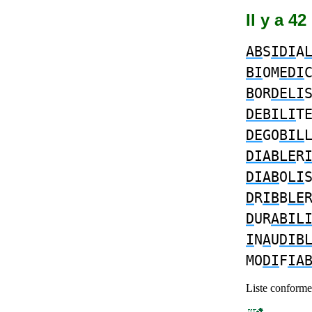
Il y a 4
AB
S
IDI
A
BI
OM
EDI
B
OR
DELI
DEBILI
T
DE
GO
BIL
DIABLE
R
DIAB
O
LI
D
R
IB
B
LE
D
UR
ABIL
I
N
A
U
DIB
MO
DI
F
IA
Liste conforme 