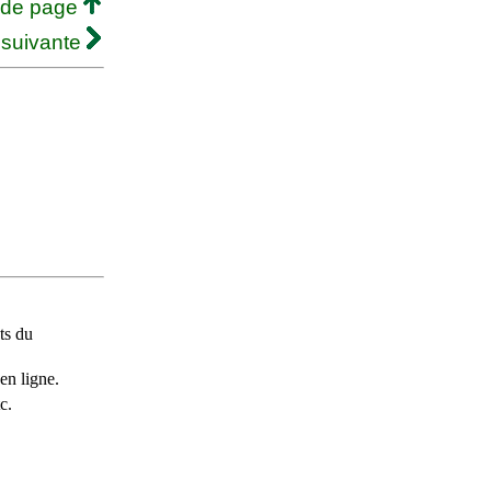
 de page
 suivante
ts du
en ligne.
c.