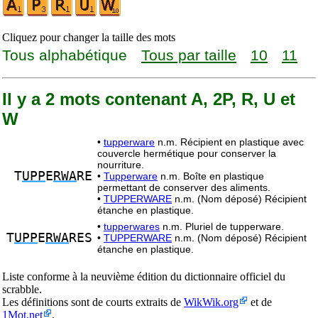
Cliquez pour changer la taille des mots
Tous alphabétique
Tous par taille
10
11
Il y a 2 mots contenant A, 2P, R, U et
W
•
tupperware
n.m. Récipient en plastique avec
couvercle hermétique pour conserver la
nourriture.
T
UPP
E
RWA
RE
•
Tupperware
n.m. Boîte en plastique
permettant de conserver des aliments.
•
TUPPERWARE
n.m. (Nom déposé) Récipient
étanche en plastique.
•
tupperwares
n.m. Pluriel de tupperware.
T
UPP
E
RWA
RES
•
TUPPERWARE
n.m. (Nom déposé) Récipient
étanche en plastique.
Liste conforme à la neuvième édition du dictionnaire officiel du
scrabble.
Les définitions sont de courts extraits de
WikWik.org
et de
1Mot.net
.