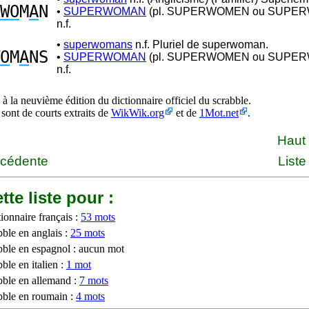
WO
M
A
N
•
SUPERWOMAN
(pl. SUPERWOMEN ou SUPE
n.f.
•
superwomans
n.f. Pluriel de superwoman.
O
M
A
NS
•
SUPERWOMAN
(pl. SUPERWOMEN ou SUPE
n.f.
à la neuvième édition du dictionnaire officiel du scrabble.
 sont de courts extraits de
WikWik.org
et de
1Mot.net
.
Haut
écédente
Liste
tte liste pour :
ionnaire français :
53 mots
bble en anglais :
25 mots
bble en espagnol : aucun mot
ble en italien :
1 mot
bble en allemand :
7 mots
bble en roumain :
4 mots