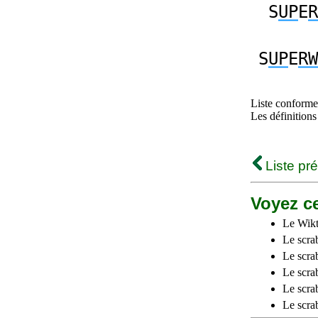
S
UP
E
R
S
UP
E
RW
Liste conforme 
Les définitions
Liste pr
Voyez ce
Le Wikt
Le scra
Le scra
Le scrab
Le scra
Le scra