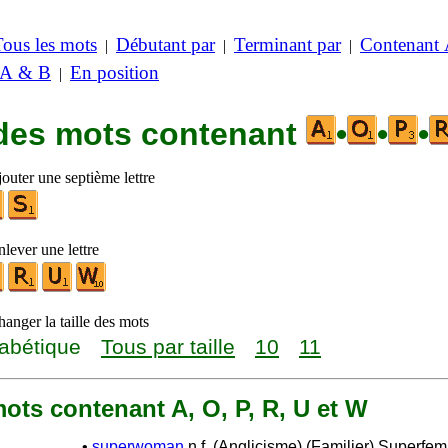
Tous les mots
Débutant par
Terminant par
Contenant
|
|
|
 A & B
En position
|
 des mots contenant
•
•
•
outer une septième lettre
lever une lettre
anger la taille des mots
abétique
Tous par taille
10
11
 mots contenant A, O, P, R, U et W
•
superwoman
n.f. (Anglicisme) (Familier) Superfe