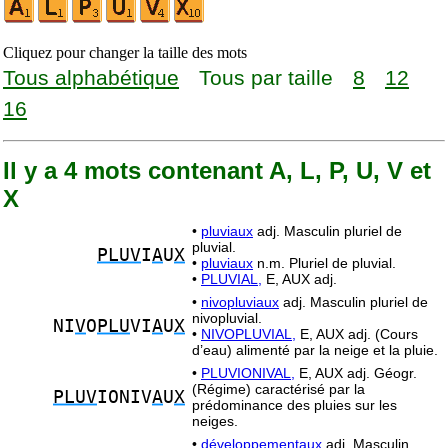
Cliquez pour changer la taille des mots
Tous alphabétique
Tous par taille
8
12
16
Il y a 4 mots contenant A, L, P, U, V et
X
•
pluviaux
adj. Masculin pluriel de
pluvial.
PLUV
I
A
U
X
•
pluviaux
n.m. Pluriel de pluvial.
•
PLUVIAL,
E, AUX adj.
•
nivopluviaux
adj. Masculin pluriel de
nivopluvial.
NI
V
O
PLU
VI
A
U
X
•
NIVOPLUVIAL,
E, AUX adj. (Cours
d’eau) alimenté par la neige et la pluie.
•
PLUVIONIVAL,
E, AUX adj. Géogr.
(Régime) caractérisé par la
PLUV
IONIV
A
U
X
prédominance des pluies sur les
neiges.
•
développementaux
adj. Masculin