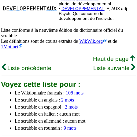
pluriel de développemental.
DE
V
E
L
O
P
PEMENT
AUX
•
DÉVELOPPEMENTAL,
E, AUX adj.
Psych. Qui concerne le
développement de l’individu.
Liste conforme à la neuvième édition du dictionnaire officiel du
scrabble.
Les définitions sont de courts extraits de
WikWik.org
et de
1Mot.net
.
Haut de page
Liste précédente
Liste suivante
Voyez cette liste pour :
Le Wiktionnaire français :
108 mots
Le scrabble en anglais :
2 mots
Le scrabble en espagnol :
2 mots
Le scrabble en italien : aucun mot
Le scrabble en allemand : aucun mot
Le scrabble en roumain :
9 mots