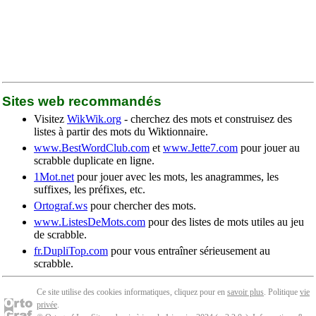
Sites web recommandés
Visitez
WikWik.org
- cherchez des mots et construisez des
listes à partir des mots du Wiktionnaire.
www.BestWordClub.com
et
www.Jette7.com
pour jouer au
scrabble duplicate en ligne.
1Mot.net
pour jouer avec les mots, les anagrammes, les
suffixes, les préfixes, etc.
Ortograf.ws
pour chercher des mots.
www.ListesDeMots.com
pour des listes de mots utiles au jeu
de scrabble.
fr.DupliTop.com
pour vous entraîner sérieusement au
scrabble.
Ce site utilise des cookies informatiques, cliquez pour en
savoir plus
. Politique
vie
privée
.