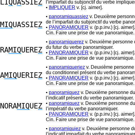
LI
Q
U
A
SSIE
Z
l’imparfait du subjonctif du verbe impliquer
•
IMPLIQUER
v. [cj. aimer].
•
panoramiquassiez
v. Deuxième personne
de l’imparfait du subjonctif du verbe pano
MIQ
UASSIE
Z
•
PANORAMIQUER
v. (p.p.inv.) [cj. aimer
Cin. Faire une prise de vue panoramique.
•
panoramiquerez
v. Deuxième personne d
du futur du verbe panoramiquer.
RA
MIQ
UERE
Z
•
PANORAMIQUER
v. (p.p.inv.) [cj. aimer
Cin. Faire une prise de vue panoramique.
•
panoramiqueriez
v. Deuxième personne d
du conditionnel présent du verbe panoram
A
MIQ
UERIE
Z
•
PANORAMIQUER
v. (p.p.inv.) [cj. aimer
Cin. Faire une prise de vue panoramique.
•
panoramiquez
v. Deuxième personne du 
l’indicatif présent du verbe panoramiquer.
•
panoramiquez
v. Deuxième personne du 
NORA
MIQ
UE
Z
l’impératif du verbe panoramiquer.
•
PANORAMIQUER
v. (p.p.inv.) [cj. aimer
Cin. Faire une prise de vue panoramique.
•
panoramiquiez
v. Deuxième personne du 
l’indicatif imparfait du verbe panoramiquer