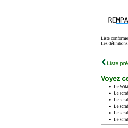
RE
MPA
Liste conforme 
Les définitions
Liste pr
Voyez ce
Le Wikt
Le scra
Le scra
Le scrab
Le scra
Le scra