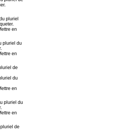
er.
u pluriel
queter.
 Mettre en
pluriel du
.
 Mettre en
luriel de
luriel du
 Mettre en
 pluriel du
.
 Mettre en
luriel de