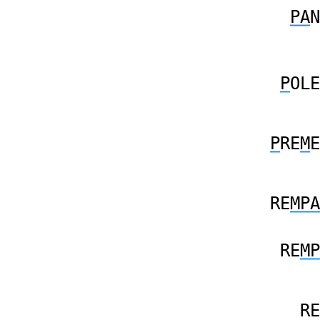
PA
N
P
OLE
P
RE
M
E
RE
MPA
RE
MP
RE