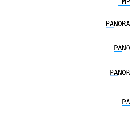
IMP
PA
NORA
PA
NO
PA
NOR
PA