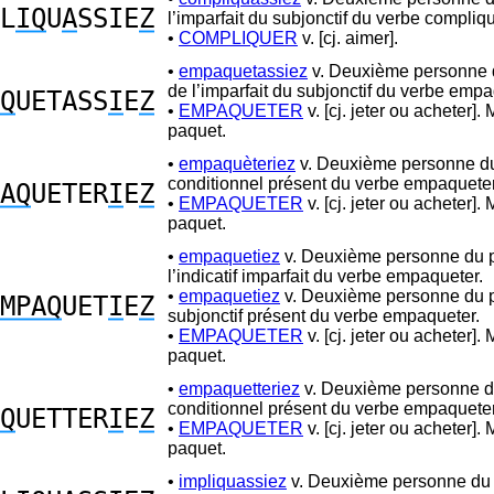
L
IQ
U
A
SSIE
Z
l’imparfait du subjonctif du verbe compliqu
•
COMPLIQUER
v. [cj. aimer].
•
empaquetassiez
v. Deuxième personne d
de l’imparfait du subjonctif du verbe empa
Q
UETASS
I
E
Z
•
EMPAQUETER
v. [cj. jeter ou acheter].
paquet.
•
empaquèteriez
v. Deuxième personne du 
conditionnel présent du verbe empaqueter
AQ
UETER
I
E
Z
•
EMPAQUETER
v. [cj. jeter ou acheter].
paquet.
•
empaquetiez
v. Deuxième personne du p
l’indicatif imparfait du verbe empaqueter.
•
empaquetiez
v. Deuxième personne du p
MPAQ
UET
I
E
Z
subjonctif présent du verbe empaqueter.
•
EMPAQUETER
v. [cj. jeter ou acheter].
paquet.
•
empaquetteriez
v. Deuxième personne du
conditionnel présent du verbe empaqueter
Q
UETTER
I
E
Z
•
EMPAQUETER
v. [cj. jeter ou acheter].
paquet.
•
impliquassiez
v. Deuxième personne du p