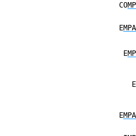
CO
MP
E
MPA
E
MP
E
E
MPA