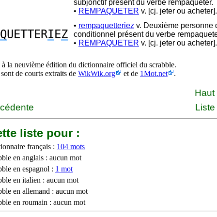
subjonctif présent du verbe rempaqueter.
•
REMPAQUETER
v. [cj. jeter ou acheter].
•
rempaquetteriez
v. Deuxième personne d
Q
UETTER
I
E
Z
conditionnel présent du verbe rempaquete
•
REMPAQUETER
v. [cj. jeter ou acheter].
à la neuvième édition du dictionnaire officiel du scrabble.
 sont de courts extraits de
WikWik.org
et de
1Mot.net
.
Haut
écédente
Liste
tte liste pour :
ionnaire français :
104 mots
bble en anglais : aucun mot
bble en espagnol :
1 mot
ble en italien : aucun mot
bble en allemand : aucun mot
bble en roumain : aucun mot