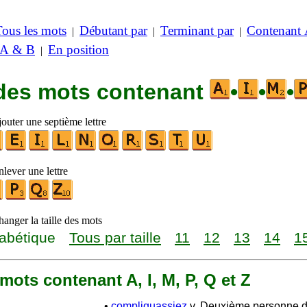
Tous les mots
Débutant par
Terminant par
Contenant
|
|
|
 A & B
En position
|
 des mots contenant
•
•
•
outer une septième lettre
lever une lettre
anger la taille des mots
abétique
Tous par taille
11
12
13
14
1
7 mots contenant A, I, M, P, Q et Z
•
compliquassiez
v. Deuxième personne du