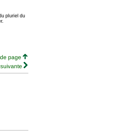
u pluriel du
r.
 de page
 suivante