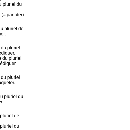
pluriel du
.
]. (= panoter)
 pluriel de
er.
du pluriel
édiquer.
du pluriel
médiquer.
du pluriel
aqueter.
 pluriel du
r.
luriel de
luriel du