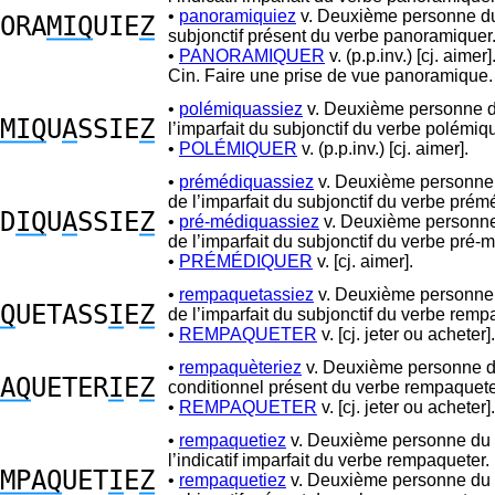
•
panoramiquiez
v. Deuxième personne du 
ORA
MIQ
UIE
Z
subjonctif présent du verbe panoramiquer
•
PANORAMIQUER
v. (p.p.inv.) [cj. aimer
Cin. Faire une prise de vue panoramique.
•
polémiquassiez
v. Deuxième personne du
MIQ
U
A
SSIE
Z
l’imparfait du subjonctif du verbe polémiqu
•
POLÉMIQUER
v. (p.p.inv.) [cj. aimer].
•
prémédiquassiez
v. Deuxième personne 
de l’imparfait du subjonctif du verbe prém
D
IQ
U
A
SSIE
Z
•
pré-médiquassiez
v. Deuxième personne 
de l’imparfait du subjonctif du verbe pré-
•
PRÉMÉDIQUER
v. [cj. aimer].
•
rempaquetassiez
v. Deuxième personne 
Q
UETASS
I
E
Z
de l’imparfait du subjonctif du verbe remp
•
REMPAQUETER
v. [cj. jeter ou acheter].
•
rempaquèteriez
v. Deuxième personne du
AQ
UETER
I
E
Z
conditionnel présent du verbe rempaquete
•
REMPAQUETER
v. [cj. jeter ou acheter].
•
rempaquetiez
v. Deuxième personne du p
l’indicatif imparfait du verbe rempaqueter.
MPAQ
UET
I
E
Z
•
rempaquetiez
v. Deuxième personne du p