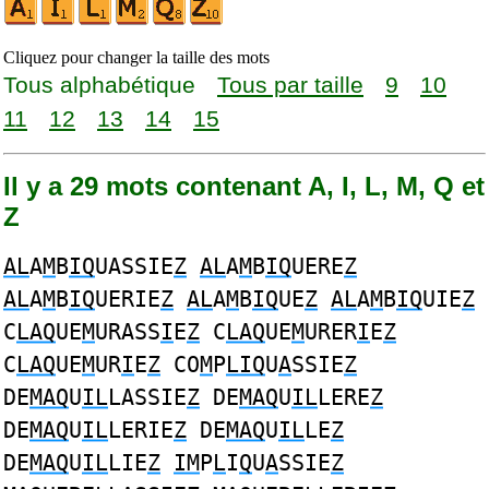
Cliquez pour changer la taille des mots
Tous alphabétique
Tous par taille
9
10
11
12
13
14
15
Il y a 29 mots contenant A, I, L, M, Q et
Z
AL
A
M
B
IQ
UASSIE
Z
AL
A
M
B
IQ
UERE
Z
AL
A
M
B
IQ
UERIE
Z
AL
A
M
B
IQ
UE
Z
AL
A
M
B
IQ
UIE
Z
C
LAQ
UE
M
URASS
I
E
Z
C
LAQ
UE
M
URER
I
E
Z
C
LAQ
UE
M
UR
I
E
Z
CO
M
P
LIQ
U
A
SSIE
Z
DE
MAQ
U
IL
LASSIE
Z
DE
MAQ
U
IL
LERE
Z
DE
MAQ
U
IL
LERIE
Z
DE
MAQ
U
IL
LE
Z
DE
MAQ
U
IL
LIE
Z
IM
P
L
I
Q
U
A
SSIE
Z