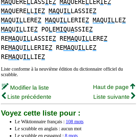
MAQ
UERE
L
LASS
I
E
Z
MAQ
UERE
L
LER
I
E
Z
MAQ
UERE
L
L
I
E
Z
MAQ
U
IL
LASSIE
Z
MAQ
U
IL
LERE
Z
MAQ
U
IL
LERIE
Z
MAQ
U
IL
LE
Z
MAQ
U
IL
LIE
Z
PO
L
E
MIQ
U
A
SSIE
Z
RE
MAQ
U
IL
LASSIE
Z
RE
MAQ
U
IL
LERE
Z
RE
MAQ
U
IL
LERIE
Z
RE
MAQ
U
IL
LE
Z
RE
MAQ
U
IL
LIE
Z
Liste conforme à la neuvième édition du dictionnaire officiel du
scrabble.
Haut de page
Modifier la liste
Liste précédente
Liste suivante
Voyez cette liste pour :
Le Wiktionnaire français :
108 mots
Le scrabble en anglais : aucun mot
Le scrabble en espagnol :
8 mots