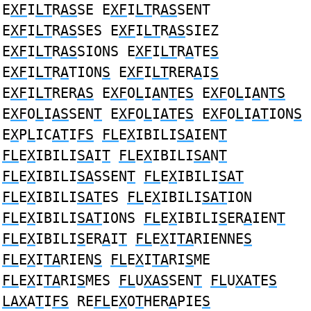
E
XF
I
LT
R
AS
SE E
XF
I
LT
R
AS
SENT
E
XF
I
LT
R
AS
SES E
XF
I
LT
R
AS
SIEZ
E
XF
I
LT
R
AS
SIONS E
XF
I
LT
R
A
TE
S
E
XF
I
LT
R
A
TION
S
E
XF
I
LT
RER
A
I
S
E
XF
I
LT
RER
AS
E
XF
O
L
I
A
N
T
E
S
E
XF
O
L
I
A
N
TS
E
XF
O
L
I
AS
SEN
T
E
XF
O
L
I
AT
E
S
E
XF
O
L
I
AT
ION
S
E
X
P
L
IC
AT
I
FS
FL
E
X
IBILI
SA
IEN
T
FL
E
X
IBILI
SA
I
T
FL
E
X
IBILI
SA
N
T
FL
E
X
IBILI
SA
SSEN
T
FL
E
X
IBILI
SAT
FL
E
X
IBILI
SAT
ES
FL
E
X
IBILI
SAT
ION
FL
E
X
IBILI
SAT
IONS
FL
E
X
IBILI
S
ER
A
IEN
T
FL
E
X
IBILI
S
ER
A
I
T
FL
E
X
I
TA
RIENNE
S
FL
E
X
I
TA
RIEN
S
FL
E
X
I
TA
RI
S
ME
FL
E
X
I
TA
RI
S
MES
FL
U
XAS
SEN
T
FL
U
XAT
E
S
LAX
A
T
I
FS
RE
FL
E
X
O
T
HER
A
PIE
S