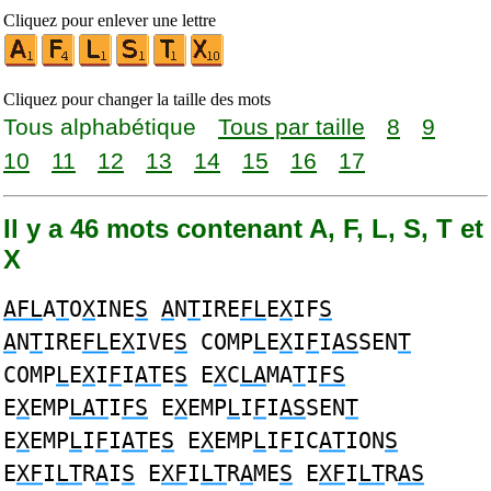
Cliquez pour enlever une lettre
Cliquez pour changer la taille des mots
Tous alphabétique
Tous par taille
8
9
10
11
12
13
14
15
16
17
Il y a 46 mots contenant A, F, L, S, T et
X
AFL
A
T
O
X
INE
S
A
N
T
IRE
FL
E
X
IF
S
A
N
T
IRE
FL
E
X
IVE
S
COMP
L
E
X
I
F
I
AS
SEN
T
COMP
L
E
X
I
F
I
AT
E
S
E
X
C
LA
MA
T
I
FS
E
X
EMP
LAT
I
FS
E
X
EMP
L
I
F
I
AS
SEN
T
E
X
EMP
L
I
F
I
AT
E
S
E
X
EMP
L
I
F
IC
AT
ION
S
E
XF
I
LT
R
A
I
S
E
XF
I
LT
R
A
ME
S
E
XF
I
LT
R
AS