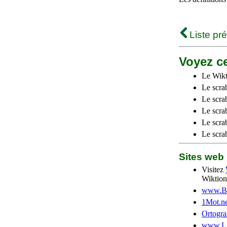
Liste pr
Voyez ce
Le Wikt
Le scra
Le scra
Le scrab
Le scra
Le scra
Sites we
Visitez
Wiktion
www.Be
1Mot.ne
Ortogra
www.Li