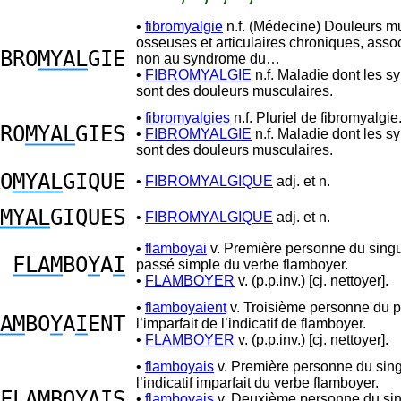
•
fibromyalgie
n.f. (Médecine) Douleurs mu
osseuses et articulaires chroniques, asso
BRO
MYAL
GIE
non au syndrome du…
•
FIBROMYALGIE
n.f. Maladie dont les 
sont des douleurs musculaires.
•
fibromyalgies
n.f. Pluriel de fibromyalgie
RO
MYAL
GIES
•
FIBROMYALGIE
n.f. Maladie dont les 
sont des douleurs musculaires.
O
MYAL
GIQUE
•
FIBROMYALGIQUE
adj. et n.
MYAL
GIQUES
•
FIBROMYALGIQUE
adj. et n.
•
flamboyai
v. Première personne du singu
FLAM
BO
Y
A
I
passé simple du verbe flamboyer.
•
FLAMBOYER
v. (p.p.inv.) [cj. nettoyer].
•
flamboyaient
v. Troisième personne du pl
AM
BO
Y
A
I
ENT
l’imparfait de l’indicatif de flamboyer.
•
FLAMBOYER
v. (p.p.inv.) [cj. nettoyer].
•
flamboyais
v. Première personne du sing
l’indicatif imparfait du verbe flamboyer.
FLAM
BO
Y
A
I
S
•
flamboyais
v. Deuxième personne du sin