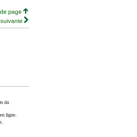
 de page
 suivante
ts du
en ligne.
c.