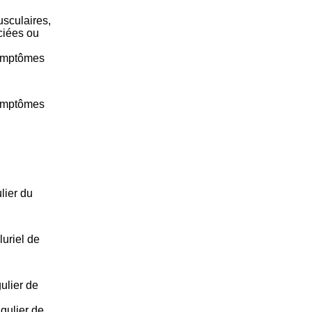
sculaires,
ciées ou
symptômes
.
symptômes
lier du
uriel de
ulier de
gulier de