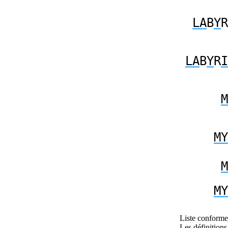
LA
B
Y
R
LA
B
Y
R
I
M
MY
M
MY
Liste conforme 
Les définitions