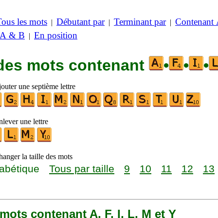
Tous les mots
Débutant par
Terminant par
Contenant
|
|
|
 A & B
En position
|
 des mots contenant
•
•
•
outer une septième lettre
lever une lettre
anger la taille des mots
abétique
Tous par taille
9
10
11
12
13
8 mots contenant A, F, I, L, M et Y