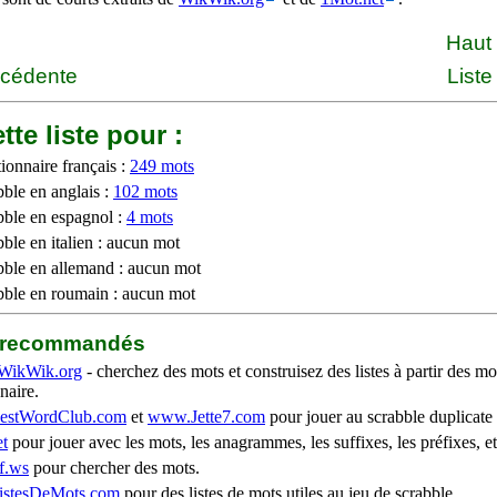
Haut
écédente
Liste
tte liste pour :
ionnaire français :
249 mots
bble en anglais :
102 mots
bble en espagnol :
4 mots
ble en italien : aucun mot
bble en allemand : aucun mot
bble en roumain : aucun mot
b recommandés
WikWik.org
- cherchez des mots et construisez des listes à partir des mo
naire.
stWordClub.com
et
www.Jette7.com
pour jouer au scrabble duplicate 
t
pour jouer avec les mots, les anagrammes, les suffixes, les préfixes, et
f.ws
pour chercher des mots.
stesDeMots.com
pour des listes de mots utiles au jeu de scrabble.