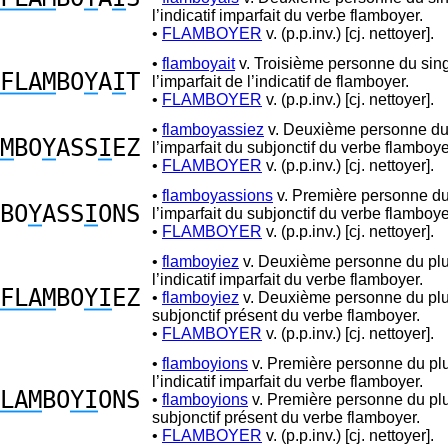
l’indicatif imparfait du verbe flamboyer.
•
FLAMBOYER
v. (p.p.inv.) [cj. nettoyer].
•
flamboyait
v. Troisième personne du sing
FLAM
BO
Y
A
I
T
l’imparfait de l’indicatif de flamboyer.
•
FLAMBOYER
v. (p.p.inv.) [cj. nettoyer].
•
flamboyassiez
v. Deuxième personne du 
M
BO
Y
ASS
I
EZ
l’imparfait du subjonctif du verbe flamboye
•
FLAMBOYER
v. (p.p.inv.) [cj. nettoyer].
•
flamboyassions
v. Première personne du 
BO
Y
ASS
I
ONS
l’imparfait du subjonctif du verbe flamboye
•
FLAMBOYER
v. (p.p.inv.) [cj. nettoyer].
•
flamboyiez
v. Deuxième personne du plu
l’indicatif imparfait du verbe flamboyer.
FLAM
BO
YI
EZ
•
flamboyiez
v. Deuxième personne du plu
subjonctif présent du verbe flamboyer.
•
FLAMBOYER
v. (p.p.inv.) [cj. nettoyer].
•
flamboyions
v. Première personne du plu
l’indicatif imparfait du verbe flamboyer.
LAM
BO
YI
ONS
•
flamboyions
v. Première personne du plu
subjonctif présent du verbe flamboyer.
•
FLAMBOYER
v. (p.p.inv.) [cj. nettoyer].