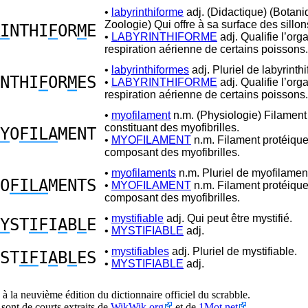
•
labyrinthiforme
adj. (Didactique) (Botani
Zoologie) Qui offre à sa surface des sillon
I
NTHI
F
OR
M
E
•
LABYRINTHIFORME
adj. Qualifie l’org
respiration aérienne de certains poissons.
•
labyrinthiformes
adj. Pluriel de labyrinth
NTHI
F
OR
M
ES
•
LABYRINTHIFORME
adj. Qualifie l’org
respiration aérienne de certains poissons.
•
myofilament
n.m. (Physiologie) Filament
constituant des myofibrilles.
Y
O
FILA
MENT
•
MYOFILAMENT
n.m. Filament protéique
composant des myofibrilles.
•
myofilaments
n.m. Pluriel de myofilamen
O
FILA
MENTS
•
MYOFILAMENT
n.m. Filament protéique
composant des myofibrilles.
•
mystifiable
adj. Qui peut être mystifié.
Y
ST
IF
I
A
B
L
E
•
MYSTIFIABLE
adj.
•
mystifiables
adj. Pluriel de mystifiable.
ST
IF
I
A
B
L
ES
•
MYSTIFIABLE
adj.
à la neuvième édition du dictionnaire officiel du scrabble.
 sont de courts extraits de
WikWik.org
et de
1Mot.net
.