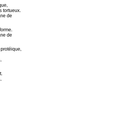
que,
s tortueux.
ane de
iforme.
ane de
 protéique,
,
t.
,