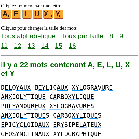
Cliquez pour enlever une lettre
Cliquez pour changer la taille des mots
Tous alphabétique
Tous par taille
8
9
11
12
13
14
15
16
Il y a 22 mots contenant A, E, L, U, X
et Y
D
EL
O
YAUX
B
EYL
IC
AUX
XYL
OGR
A
V
U
R
E
A
N
X
IO
LY
TIQ
UE
C
A
RBO
XYL
IQ
UE
PO
LYA
MO
U
R
E
U
X
XYL
OGR
A
V
U
R
E
S
A
N
X
IO
LY
TIQ
UE
S C
A
RBO
XYL
IQ
UE
S
E
PIC
Y
C
L
OID
AUX
E
R
Y
SIPE
LA
TE
UX
G
E
OS
Y
NC
L
IN
AUX
XYL
OGR
A
PHIQ
UE