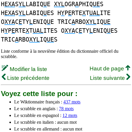
H
EXA
S
YL
LABIQ
U
E
XYL
OGR
A
PHIQ
UE
S
H
EXA
S
YL
LABIQ
U
ES H
Y
P
E
RTE
X
T
UAL
ITE
O
XYA
C
E
TY
L
ENIQ
U
E TRIC
A
RBO
XYL
IQ
UE
H
Y
P
E
RTE
X
T
UAL
ITES O
XYA
C
E
TY
L
ENIQ
U
ES
TRIC
A
RBO
XYL
IQ
UE
S
Liste conforme à la neuvième édition du dictionnaire officiel du
scrabble.
Haut de page
Modifier la liste
Liste précédente
Liste suivante
Voyez cette liste pour :
Le Wiktionnaire français :
437 mots
Le scrabble en anglais :
78 mots
Le scrabble en espagnol :
12 mots
Le scrabble en italien : aucun mot
Le scrabble en allemand : aucun mot