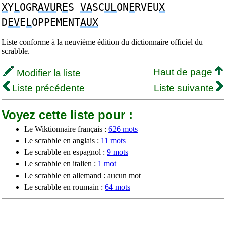
X
Y
L
OGR
AVU
R
E
S
VA
SC
UL
ON
E
RVEU
X
D
EV
E
L
OPPEMENT
AUX
Liste conforme à la neuvième édition du dictionnaire officiel du
scrabble.
Haut de page
Modifier la liste
Liste précédente
Liste suivante
Voyez cette liste pour :
Le Wiktionnaire français :
626 mots
Le scrabble en anglais :
11 mots
Le scrabble en espagnol :
9 mots
Le scrabble en italien :
1 mot
Le scrabble en allemand : aucun mot
Le scrabble en roumain :
64 mots