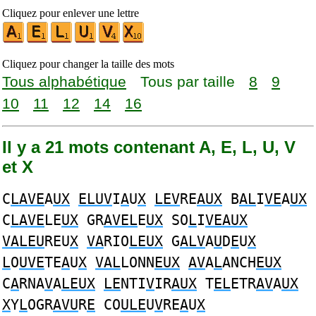
Cliquez pour enlever une lettre
Cliquez pour changer la taille des mots
Tous alphabétique
Tous par taille
8
9
10
11
12
14
16
Il y a 21 mots contenant A, E, L, U, V
et X
C
LAVE
A
UX
ELUV
I
A
U
X
LEV
RE
AUX
B
AL
I
VE
A
UX
C
LAVE
LE
UX
GR
AVEL
E
UX
SO
L
I
VEAUX
VALEU
REU
X
VA
RIO
LEUX
G
ALV
A
U
D
E
U
X
L
O
UVE
TE
A
U
X
VAL
LONN
EUX
AV
A
L
ANCH
EUX
C
A
RNA
V
A
LEUX
LE
NTI
V
IR
AUX
T
EL
ETR
AV
A
UX
X
Y
L
OGR
AVU
R
E
CO
ULE
U
V
RE
A
U
X