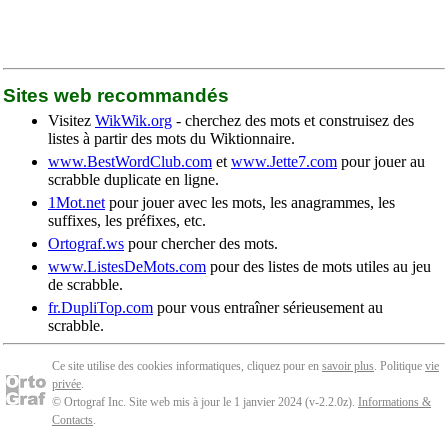
Sites web recommandés
Visitez
WikWik.org
- cherchez des mots et construisez des
listes à partir des mots du Wiktionnaire.
www.BestWordClub.com
et
www.Jette7.com
pour jouer au
scrabble duplicate en ligne.
1Mot.net
pour jouer avec les mots, les anagrammes, les
suffixes, les préfixes, etc.
Ortograf.ws
pour chercher des mots.
www.ListesDeMots.com
pour des listes de mots utiles au jeu
de scrabble.
fr.DupliTop.com
pour vous entraîner sérieusement au
scrabble.
Ce site utilise des cookies informatiques, cliquez pour en
savoir plus
. Politique
vie
privée
.
© Ortograf Inc. Site web mis à jour le 1 janvier 2024 (v-2.2.0
z
).
Informations &
Contacts
.