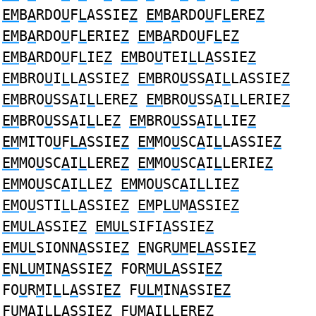
EM
B
A
RDO
U
F
L
ASSIE
Z
EM
B
A
RDO
U
F
L
ERE
Z
EM
B
A
RDO
U
F
L
ERIE
Z
EM
B
A
RDO
U
F
L
E
Z
EM
B
A
RDO
U
F
L
IE
Z
EM
BO
U
TEI
L
L
A
SSIE
Z
EM
BRO
U
I
L
L
A
SSIE
Z
EM
BRO
U
SS
A
I
L
LASSIE
Z
EM
BRO
U
SS
A
I
L
LERE
Z
EM
BRO
U
SS
A
I
L
LERIE
Z
EM
BRO
U
SS
A
I
L
LE
Z
EM
BRO
U
SS
A
I
L
LIE
Z
EM
MITO
U
F
LA
SSIE
Z
EM
MO
U
SC
A
I
L
LASSIE
Z
EM
MO
U
SC
A
I
L
LERE
Z
EM
MO
U
SC
A
I
L
LERIE
Z
EM
MO
U
SC
A
I
L
LE
Z
EM
MO
U
SC
A
I
L
LIE
Z
EM
O
U
STI
L
L
A
SSIE
Z
EM
P
LU
M
A
SSIE
Z
EMULA
SSIE
Z
EMUL
SIFI
A
SSIE
Z
EMUL
SIONN
A
SSIE
Z
E
NGR
UM
E
LA
SSIE
Z
E
N
LUM
IN
A
SSIE
Z
FOR
MULA
SSI
EZ
FO
U
R
M
I
L
L
A
SSI
EZ
F
ULM
IN
A
SSI
EZ
F
UMA
I
L
LASSI
EZ
F
UMA
I
L
L
E
RE
Z