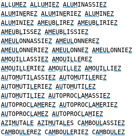
AL
L
UMEZ
AL
L
UM
I
EZ
ALUM
INASSI
EZ
ALUM
IN
E
RE
Z
ALUM
IN
E
RIE
Z
ALUM
IN
EZ
ALUM
INI
EZ
AMEU
B
L
IRE
Z
AMEU
B
L
IRIE
Z
AMEU
B
L
ISSE
Z
AMEU
B
L
ISSIE
Z
AMEUL
ONNASSIE
Z
AMEUL
ONNERE
Z
AMEUL
ONNERIE
Z
AMEUL
ONNE
Z
AMEUL
ONNIE
Z
AM
O
U
I
L
LASSI
EZ
AM
O
U
I
L
L
E
RE
Z
AM
O
U
I
L
L
E
RIE
Z
AM
O
U
I
L
L
EZ
AM
O
U
I
L
LI
EZ
AU
TO
M
UTI
L
ASSI
EZ
AU
TO
M
UTI
LE
RE
Z
AU
TO
M
UTI
LE
RIE
Z
AU
TO
M
UTI
LEZ
AU
TO
M
UTI
L
I
EZ
AU
TOPROC
L
A
M
ASSI
EZ
AU
TOPROC
L
A
ME
RE
Z
AU
TOPROC
L
A
ME
RIE
Z
AU
TOPROC
L
A
MEZ
AU
TOPROC
L
A
M
I
EZ
AZ
I
MU
TA
LE
AZ
I
MU
TA
LE
S C
AM
BO
UL
ASSI
EZ
C
AM
BO
ULE
RE
Z
C
AM
BO
ULE
RIE
Z
C
AM
BO
ULEZ