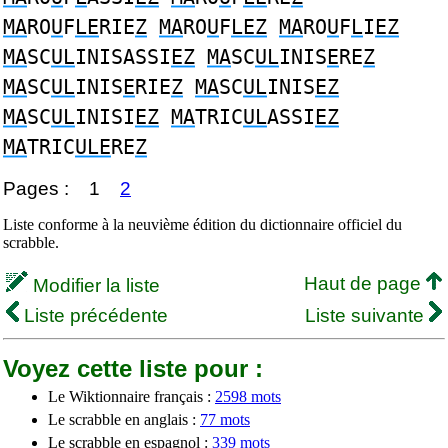
MA
RO
U
F
LE
RIE
Z
MA
RO
U
F
LEZ
MA
RO
U
F
L
I
EZ
MA
SC
UL
INISASSI
EZ
MA
SC
UL
INIS
E
RE
Z
MA
SC
UL
INIS
E
RIE
Z
MA
SC
UL
INIS
EZ
MA
SC
UL
INISI
EZ
MA
TRIC
UL
ASSI
EZ
MA
TRIC
ULE
RE
Z
Pages :
1
2
Liste conforme à la neuvième édition du dictionnaire officiel du
scrabble.
Haut de page
Modifier la liste
Liste précédente
Liste suivante
Voyez cette liste pour :
Le Wiktionnaire français :
2598 mots
Le scrabble en anglais :
77 mots
Le scrabble en espagnol :
339 mots