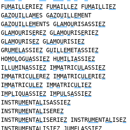
F
UMA
I
L
L
E
RIE
Z
F
UMA
I
L
L
EZ
F
UMA
I
L
LI
EZ
G
AZ
O
U
I
L
LA
ME
S G
AZ
O
U
I
L
L
EM
ENT
G
AZ
O
U
I
L
L
EM
ENTS G
LAM
O
U
RISASSI
EZ
G
LAM
O
U
RIS
E
RE
Z
G
LAM
O
U
RIS
E
RIE
Z
G
LAM
O
U
RIS
EZ
G
LAM
O
U
RISI
EZ
GR
UMELA
SSIE
Z
G
U
I
L
L
EM
ET
A
SSIE
Z
HO
M
O
L
OG
UA
SSI
EZ
H
UM
I
L
I
A
SSI
EZ
I
L
L
UM
IN
A
SSI
EZ
I
M
M
A
TRIC
UL
ASSI
EZ
I
M
M
A
TRIC
ULE
RE
Z
I
M
M
A
TRIC
ULE
RIE
Z
I
M
M
A
TRIC
ULEZ
I
M
M
A
TRIC
UL
I
EZ
I
M
P
L
IQ
UA
SSI
EZ
I
M
P
UL
S
A
SSI
EZ
INSTR
UME
NT
AL
ISASSIE
Z
INSTR
UME
NT
AL
ISERE
Z
INSTR
UME
NT
AL
ISERIE
Z
INSTR
UME
NT
AL
ISE
Z
INSTR
UME
NT
AL
ISIE
Z
J
UMELA
SSIE
Z