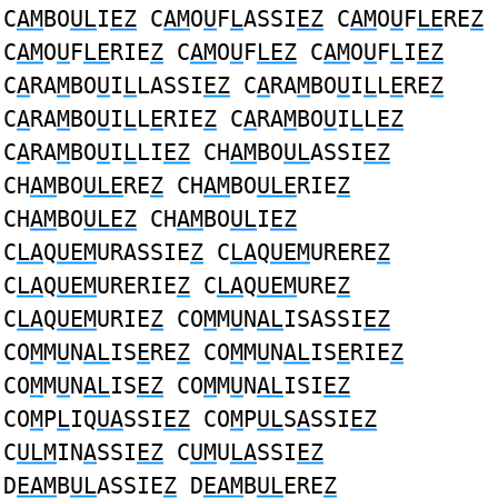
C
AM
BO
UL
I
EZ
C
AM
O
U
F
L
ASSI
EZ
C
AM
O
U
F
LE
RE
Z
C
AM
O
U
F
LE
RIE
Z
C
AM
O
U
F
LEZ
C
AM
O
U
F
L
I
EZ
C
A
RA
M
BO
U
I
L
LASSI
EZ
C
A
RA
M
BO
U
I
L
L
E
RE
Z
C
A
RA
M
BO
U
I
L
L
E
RIE
Z
C
A
RA
M
BO
U
I
L
L
EZ
C
A
RA
M
BO
U
I
L
LI
EZ
CH
AM
BO
UL
ASSI
EZ
CH
AM
BO
ULE
RE
Z
CH
AM
BO
ULE
RIE
Z
CH
AM
BO
ULEZ
CH
AM
BO
UL
I
EZ
C
LA
Q
UEM
URASSIE
Z
C
LA
Q
UEM
URERE
Z
C
LA
Q
UEM
URERIE
Z
C
LA
Q
UEM
URE
Z
C
LA
Q
UEM
URIE
Z
CO
M
M
U
N
AL
ISASSI
EZ
CO
M
M
U
N
AL
IS
E
RE
Z
CO
M
M
U
N
AL
IS
E
RIE
Z
CO
M
M
U
N
AL
IS
EZ
CO
M
M
U
N
AL
ISI
EZ
CO
M
P
L
IQ
UA
SSI
EZ
CO
M
P
UL
S
A
SSI
EZ
C
ULM
IN
A
SSI
EZ
C
UM
U
LA
SSI
EZ
D
EAM
B
UL
ASSIE
Z
D
EAM
B
UL
ERE
Z