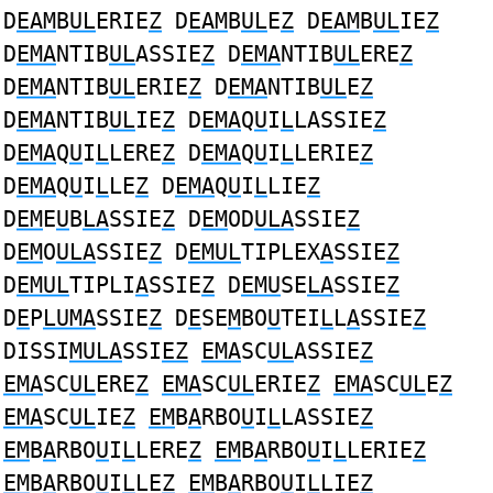
D
EAM
B
UL
ERIE
Z
D
EAM
B
UL
E
Z
D
EAM
B
UL
IE
Z
D
EMA
NTIB
UL
ASSIE
Z
D
EMA
NTIB
UL
ERE
Z
D
EMA
NTIB
UL
ERIE
Z
D
EMA
NTIB
UL
E
Z
D
EMA
NTIB
UL
IE
Z
D
EMA
Q
U
I
L
LASSIE
Z
D
EMA
Q
U
I
L
LERE
Z
D
EMA
Q
U
I
L
LERIE
Z
D
EMA
Q
U
I
L
LE
Z
D
EMA
Q
U
I
L
LIE
Z
D
EM
E
U
B
LA
SSIE
Z
D
EM
OD
ULA
SSIE
Z
D
EM
O
ULA
SSIE
Z
D
EMUL
TIPLEX
A
SSIE
Z
D
EMUL
TIPLI
A
SSIE
Z
D
EMU
SE
LA
SSIE
Z
D
E
P
LUMA
SSIE
Z
D
E
SE
M
BO
U
TEI
L
L
A
SSIE
Z
DISSI
MULA
SSI
EZ
EMA
SC
UL
ASSIE
Z
EMA
SC
UL
ERE
Z
EMA
SC
UL
ERIE
Z
EMA
SC
UL
E
Z
EMA
SC
UL
IE
Z
EM
B
A
RBO
U
I
L
LASSIE
Z
EM
B
A
RBO
U
I
L
LERE
Z
EM
B
A
RBO
U
I
L
LERIE
Z
EM
B
A
RBO
U
I
L
LE
Z
EM
B
A
RBO
U
I
L
LIE
Z