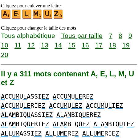
Cliquez pour enlever une lettre
Cliquez pour changer la taille des mots
Tous alphabétique
Tous par taille
7
8
9
10
11
12
13
14
15
16
17
18
19
20
Il y a 311 mots contenant A, E, L, M, U
et Z
A
CC
UM
U
L
ASSI
EZ
A
CC
UM
U
LE
RE
Z
A
CC
UM
U
LE
RIE
Z
A
CC
UM
U
LEZ
A
CC
UM
U
L
I
EZ
AL
A
M
BIQ
U
ASSI
EZ
AL
A
M
BIQ
UE
RE
Z
AL
A
M
BIQ
UE
RIE
Z
AL
A
M
BIQ
UEZ
AL
A
M
BIQ
U
I
EZ
AL
L
UM
ASSI
EZ
AL
L
UME
RE
Z
AL
L
UME
RIE
Z