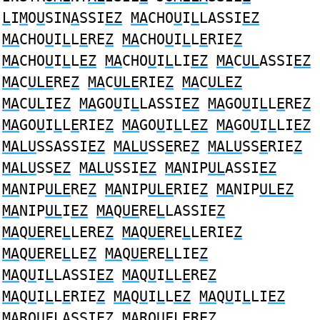
L
I
M
O
U
SIN
A
SSI
EZ
MA
CHO
U
I
L
LASSI
EZ
MA
CHO
U
I
L
L
E
RE
Z
MA
CHO
U
I
L
L
E
RIE
Z
MA
CHO
U
I
L
L
EZ
MA
CHO
U
I
L
LI
EZ
MA
C
UL
ASSI
EZ
MA
C
ULE
RE
Z
MA
C
ULE
RIE
Z
MA
C
ULEZ
MA
C
UL
I
EZ
MA
GO
U
I
L
LASSI
EZ
MA
GO
U
I
L
L
E
RE
Z
MA
GO
U
I
L
L
E
RIE
Z
MA
GO
U
I
L
L
EZ
MA
GO
U
I
L
LI
EZ
MALU
SSASSI
EZ
MALU
SS
E
RE
Z
MALU
SS
E
RIE
Z
MALU
SS
EZ
MALU
SSI
EZ
MA
NIP
UL
ASSI
EZ
MA
NIP
ULE
RE
Z
MA
NIP
ULE
RIE
Z
MA
NIP
ULEZ
MA
NIP
UL
I
EZ
MA
Q
UE
RE
L
LASSIE
Z
MA
Q
UE
RE
L
LERE
Z
MA
Q
UE
RE
L
LERIE
Z
MA
Q
UE
RE
L
LE
Z
MA
Q
UE
RE
L
LIE
Z
MA
Q
U
I
L
LASSI
EZ
MA
Q
U
I
L
L
E
RE
Z
MA
Q
U
I
L
L
E
RIE
Z
MA
Q
U
I
L
L
EZ
MA
Q
U
I
L
LI
EZ
MA
RO
U
F
L
ASSI
EZ
MA
RO
U
F
LE
RE
Z