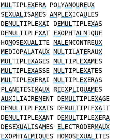
MUL
TIPL
EX
ER
A
PO
L
Y
AM
O
U
R
E
U
X
S
EXUAL
ISA
M
ES
AM
P
LEX
ICA
U
LES
D
EMUL
TIPLE
XA
I D
EMUL
TIPLE
XA
S
D
EMUL
TIPLE
XA
T
EX
OPHT
ALM
IQ
U
E
HO
M
OS
EXUAL
ITE
MALE
NCONTRE
UX
ME
DIOP
AL
ATA
UX
MUL
TIL
A
T
E
RAU
X
MUL
TIPL
EXA
GES
MUL
TIPL
EXA
MES
MUL
TIPL
EXA
SSE
MUL
TIPL
EXA
TES
MUL
TIPL
EX
ER
A
I
MUL
TIPL
EX
ER
A
S
P
LA
N
E
TESI
M
A
UX
R
E
E
X
P
L
IQ
UAM
ES
AUX
I
L
IAIR
EM
ENT D
EMUL
TIPLE
XA
GE
D
EMUL
TIPLE
XA
IS D
EMUL
TIPLE
XA
IT
D
EMUL
TIPLE
XA
NT D
EMUL
TIPLE
X
ER
A
D
E
SE
XUAL
ISA
M
ES
EL
ECTRODER
MAUX
EX
OPHT
ALM
IQ
U
ES HO
M
OS
EXUAL
ITES