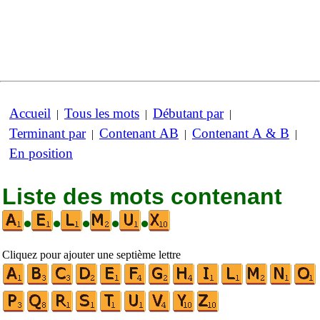
Accueil
Tous les mots
Débutant par
|
|
|
Terminant par
Contenant AB
Contenant A & B
|
|
|
En position
Liste des mots contenant
•
•
•
•
•
Cliquez pour ajouter une septième lettre