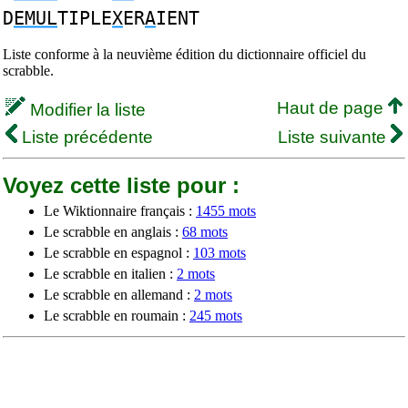
D
EMUL
TIPLE
X
ER
A
IENT
Liste conforme à la neuvième édition du dictionnaire officiel du
scrabble.
Haut de page
Modifier la liste
Liste précédente
Liste suivante
Voyez cette liste pour :
Le Wiktionnaire français :
1455 mots
Le scrabble en anglais :
68 mots
Le scrabble en espagnol :
103 mots
Le scrabble en italien :
2 mots
Le scrabble en allemand :
2 mots
Le scrabble en roumain :
245 mots