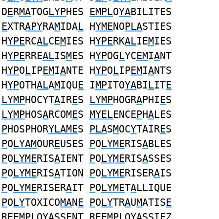
D
E
R
MA
TOG
LYP
HES
EMPL
O
YA
BILITES
E
XTR
APY
RA
M
IDA
L
H
YME
NO
PLA
STIES
H
YPE
RC
AL
CE
M
IES H
YPE
RK
AL
IE
M
IES
H
YPE
RRE
AL
IS
M
ES H
YP
OG
L
YC
EM
I
A
NT
H
YP
O
L
IP
EM
I
A
NTE H
YP
O
L
IP
EM
I
A
NTS
H
YP
OTH
AL
A
M
IQU
E
I
MP
ITO
YA
BI
L
IT
E
LYMP
HOCYT
A
IR
E
S
LYMP
HOGR
A
PHI
E
S
LYMP
HOS
A
RCOM
E
S
MYEL
ENCE
P
H
A
LES
P
HOSPHOR
YLAME
S
PLA
S
M
OC
Y
TAIR
E
S
P
O
LYAM
OUR
E
USES
P
O
LYME
RIS
A
BLES
P
O
LYME
RIS
A
IENT
P
O
LYME
RIS
A
SSES
P
O
LYME
RIS
A
TION
P
O
LYME
RISER
A
IS
P
O
LYME
RISER
A
IT
P
O
LYME
T
A
LLIQUE
P
O
LY
TOXICO
MA
N
E
P
O
LY
TR
A
U
M
ATIS
E
R
E
E
MPL
O
YA
SSENT R
E
E
MPL
O
YA
SSIEZ