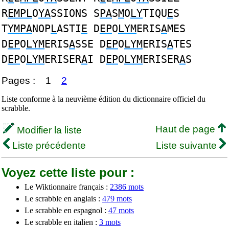
R
EMPL
O
YA
SSIONS S
PA
S
M
O
LY
TIQU
E
S
T
YMPA
NOP
L
ASTI
E
D
EP
O
LYM
ERIS
A
MES
D
EP
O
LYM
ERIS
A
SSE D
EP
O
LYM
ERIS
A
TES
D
EP
O
LYM
ERISER
A
I D
EP
O
LYM
ERISER
A
S
Pages :
1
2
Liste conforme à la neuvième édition du dictionnaire officiel du
scrabble.
Haut de page
Modifier la liste
Liste précédente
Liste suivante
Voyez cette liste pour :
Le Wiktionnaire français :
2386 mots
Le scrabble en anglais :
479 mots
Le scrabble en espagnol :
47 mots
Le scrabble en italien :
3 mots