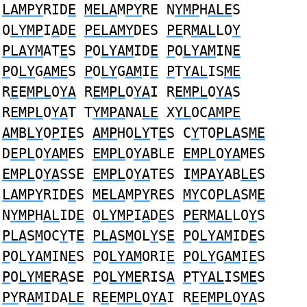
LAMPY
RID
E
MELA
M
PY
RE N
YMP
H
ALE
S
O
LYMP
I
A
D
E
PELAMY
DES
PE
R
MAL
LO
Y
PLAYM
AT
E
S
P
O
LYAM
ID
E
P
O
LYAM
IN
E
P
O
LY
G
AME
S
P
O
LY
G
AM
I
E
P
T
YAL
IS
ME
R
E
E
MPL
O
YA
R
EMPL
O
YA
I R
EMPL
O
YA
S
R
EMPL
O
YA
T T
YMPA
NA
LE
X
YL
OC
AMPE
AM
B
LY
O
P
I
E
S
AMP
HO
LY
T
E
S C
Y
TO
PLA
S
ME
D
EPL
O
YAM
ES
EMPL
O
YA
BLE
EMPL
O
YA
MES
EMPL
O
YA
SSE
EMPL
O
YA
TES I
MPAY
AB
LE
S
LAMPY
RID
E
S
MELA
M
PY
RES
MY
CO
PLA
SM
E
N
YMP
H
AL
ID
E
O
LYMP
I
A
D
E
S
PE
R
MAL
LO
Y
S
PLA
S
M
OC
Y
T
E
PLA
S
M
OL
Y
S
E
P
O
LYAM
ID
E
S
P
O
LYAM
IN
E
S
P
O
LYAM
ORI
E
P
O
LY
G
AM
I
E
S
P
O
LYME
R
A
SE
P
O
LYME
RIS
A
P
T
YAL
IS
ME
S
PY
R
AM
IDA
LE
R
E
E
MPL
O
YA
I R
E
E
MPL
O
YA
S