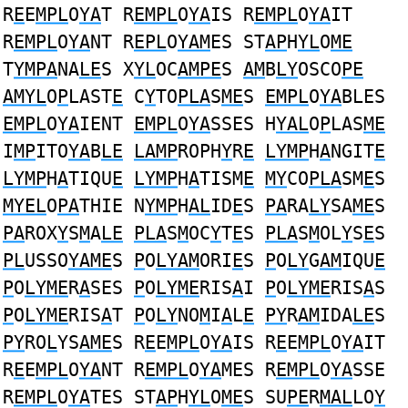
R
E
E
MPL
O
YA
T R
EMPL
O
YA
IS R
EMPL
O
YA
IT
R
EMPL
O
YA
NT R
EPL
O
YAM
ES ST
AP
H
YL
O
ME
T
YMPA
NA
LE
S X
YL
OC
AMPE
S
AM
B
LY
OSCO
PE
AMYL
O
P
LAST
E
C
Y
TO
PLA
S
ME
S
EMPL
O
YA
BLES
EMPL
O
YA
IENT
EMPL
O
YA
SSES H
YAL
O
P
LAS
ME
I
MP
ITO
YA
B
LE
LAMP
ROPH
Y
R
E
LYMP
H
A
NGIT
E
LYMP
H
A
TIQU
E
LYMP
H
A
TISM
E
MY
CO
PLA
SM
E
S
MYEL
O
PA
THIE N
YMP
H
AL
ID
E
S
PA
RA
LY
SA
ME
S
PA
ROX
Y
S
M
A
LE
PLA
S
M
OC
Y
T
E
S
PLA
S
M
OL
Y
S
E
S
PL
USSO
YAME
S
P
O
LYAM
ORI
E
S
P
O
LY
G
AM
IQU
E
P
O
LYME
R
A
SES
P
O
LYME
RIS
A
I
P
O
LYME
RIS
A
S
P
O
LYME
RIS
A
T
P
O
LY
NO
M
I
A
L
E
PY
R
AM
IDA
LE
S
PY
RO
L
YS
AME
S R
E
E
MPL
O
YA
IS R
E
E
MPL
O
YA
IT
R
E
E
MPL
O
YA
NT R
EMPL
O
YA
MES R
EMPL
O
YA
SSE
R
EMPL
O
YA
TES ST
AP
H
YL
O
ME
S SU
PE
R
MAL
LO
Y