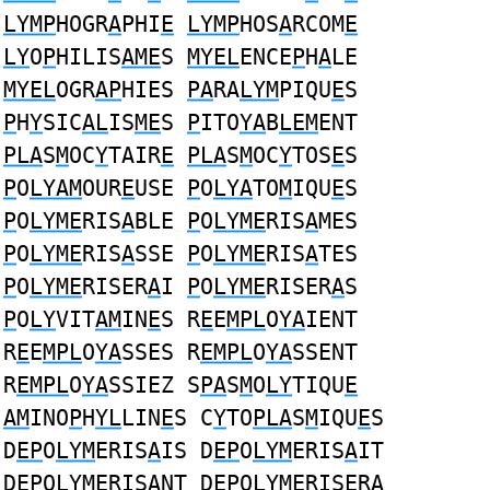
LYMP
HOGR
A
PHI
E
LYMP
HOS
A
RCOM
E
LY
O
P
HILIS
AME
S
MYEL
ENCE
P
H
A
LE
MYEL
OGR
AP
HIES
PA
RA
LYM
PIQU
E
S
P
H
Y
SIC
AL
IS
ME
S
P
ITO
YA
B
LEM
ENT
PLA
S
M
OC
Y
TAIR
E
PLA
S
M
OC
Y
TOS
E
S
P
O
LYAM
OUR
E
USE
P
O
LYA
TO
M
IQU
E
S
P
O
LYME
RIS
A
BLE
P
O
LYME
RIS
A
MES
P
O
LYME
RIS
A
SSE
P
O
LYME
RIS
A
TES
P
O
LYME
RISER
A
I
P
O
LYME
RISER
A
S
P
O
LY
VIT
AM
IN
E
S R
E
E
MPL
O
YA
IENT
R
E
E
MPL
O
YA
SSES R
EMPL
O
YA
SSENT
R
EMPL
O
YA
SSIEZ S
PA
S
M
O
LY
TIQU
E
AM
INO
P
H
YL
LIN
E
S C
Y
TO
PLA
S
M
IQU
E
S
D
EP
O
LYM
ERIS
A
IS D
EP
O
LYM
ERIS
A
IT
D
EP
O
LYM
ERIS
A
NT D
EP
O
LYM
ERISER
A