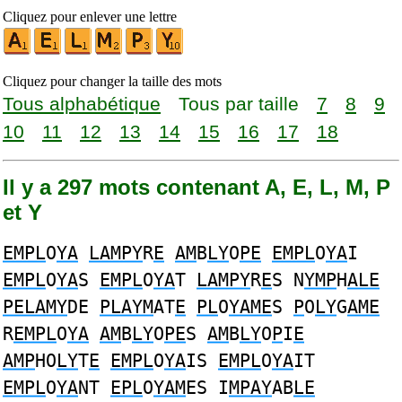
Cliquez pour enlever une lettre
Cliquez pour changer la taille des mots
Tous alphabétique
Tous par taille
7
8
9
10
11
12
13
14
15
16
17
18
Il y a 297 mots contenant A, E, L, M, P
et Y
EMPL
O
YA
LAMPY
R
E
AM
B
LY
O
PE
EMPL
O
YA
I
EMPL
O
YA
S
EMPL
O
YA
T
LAMPY
R
E
S N
YMP
H
ALE
PELAMY
DE
PLAYM
AT
E
PL
O
YAME
S
P
O
LY
G
AME
R
EMPL
O
YA
AM
B
LY
O
PE
S
AM
B
LY
O
P
I
E
AMP
HO
LY
T
E
EMPL
O
YA
IS
EMPL
O
YA
IT
EMPL
O
YA
NT
EPL
O
YAM
ES I
MPAY
AB
LE