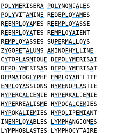
P
O
LYME
RISER
A
P
O
LY
NO
M
I
A
L
E
S
P
O
LY
VIT
AM
IN
E
R
E
DE
PL
O
YAM
ES
R
E
E
MPL
O
YA
MES R
E
E
MPL
O
YA
SSE
R
E
E
MPL
O
YA
TES R
EMPL
O
YA
IENT
R
EMPL
O
YA
SSES SU
PE
R
MAL
LO
Y
S
Z
Y
GO
PE
T
AL
U
M
S
AM
INO
P
H
YL
LIN
E
C
Y
TO
PLA
S
M
IQU
E
D
EP
O
LYM
ERIS
A
I
D
EP
O
LYM
ERIS
A
S D
EP
O
LYM
ERIS
A
T
D
E
R
MA
TOG
LYP
HE
EMPL
O
YA
BILITE
EMPL
O
YA
SSIONS H
YME
NO
PLA
STIE
H
YPE
RC
AL
CE
M
IE H
YPE
RK
AL
IE
M
IE
H
YPE
RRE
AL
IS
M
E H
YP
OC
AL
C
EM
IES
H
YP
OK
AL
I
EM
IES H
YP
O
L
IP
EM
I
A
NT
IN
EMPL
O
YA
BLES
LYMP
H
A
NGIOM
E
S
LYMP
HOBL
A
ST
E
S
LYMP
HOCYT
A
IR
E