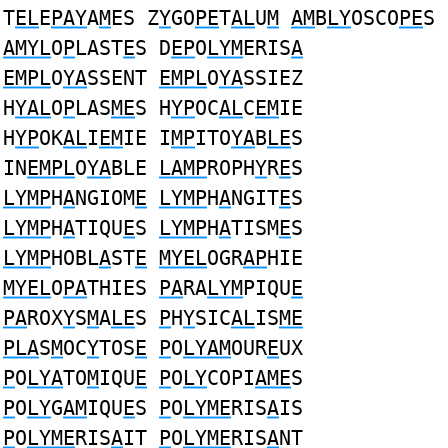
T
EL
E
PAY
A
M
ES Z
Y
GO
PE
T
AL
U
M
AM
B
LY
OSCO
PE
S
AMYL
O
P
LAST
E
S D
EP
O
LYM
ERIS
A
EMPL
O
YA
SSENT
EMPL
O
YA
SSIEZ
H
YAL
O
P
LAS
ME
S H
YP
OC
AL
C
EM
IE
H
YP
OK
AL
I
EM
IE I
MP
ITO
YA
B
LE
S
IN
EMPL
O
YA
BLE
LAMP
ROPH
Y
R
E
S
LYMP
H
A
NGIOM
E
LYMP
H
A
NGIT
E
S
LYMP
H
A
TIQU
E
S
LYMP
H
A
TISM
E
S
LYMP
HOBL
A
ST
E
MYEL
OGR
AP
HIE
MYEL
O
PA
THIES
PA
RA
LYM
PIQU
E
PA
ROX
Y
S
M
A
LE
S
P
H
Y
SIC
AL
IS
ME
PLA
S
M
OC
Y
TOS
E
P
O
LYAM
OUR
E
UX
P
O
LYA
TO
M
IQU
E
P
O
LY
COPI
AME
S
P
O
LY
G
AM
IQU
E
S
P
O
LYME
RIS
A
IS
P
O
LYME
RIS
A
IT
P
O
LYME
RIS
A
NT