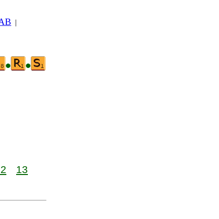
 AB
|
•
•
12
13