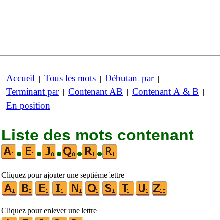
Accueil
Tous les mots
Débutant par
|
|
|
Terminant par
Contenant AB
Contenant A & B
|
|
|
En position
Liste des mots contenant
•
•
•
•
•
Cliquez pour ajouter une septième lettre
Cliquez pour enlever une lettre