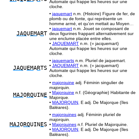
Automate qui frappe les heures sur une
cloche.
•
jaquemart
n.m. (Histoire) Figure de fer, de
plomb ou de fonte, qui représente un
homme armé, et qu’on mettait au Moyen…
•
jaquemart
n.m. Jouet se composant de
JAQ
U
EM
A
R
T
deux figurines frappant alternativement sur
une enclume placée entre elles.
•
JAQUEMART
n.m. (= jacquemart)
Automate qui frappe les heures sur une
cloche.
•
jaquemarts
n.m. Pluriel de jaquemart.
•
JAQUEMART
n.m. (= jacquemart)
JAQ
U
EM
A
R
TS
Automate qui frappe les heures sur une
cloche.
•
majorquine
adj. Féminin singulier de
majorquin.
•
Majorquine
n.f. (Géographie) Habitante de
MAJ
O
RQ
UIN
E
Majorque.
•
MAJORQUIN,
E adj. De Majorque (îles
Baléares).
•
majorquines
adj. Féminin pluriel de
majorquin.
MAJ
O
RQ
UIN
E
S
•
Majorquines
n.f. Pluriel de Majorquine.
•
MAJORQUIN,
E adj. De Majorque (îles
Baléares).