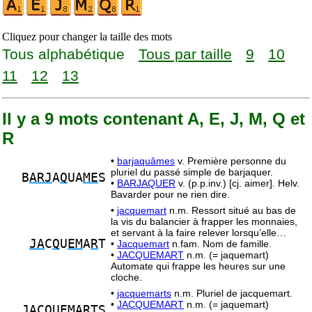
Cliquez pour changer la taille des mots
Tous alphabétique
Tous par taille
9
10
11
12
13
Il y a 9 mots contenant A, E, J, M, Q et
R
•
barjaquâmes
v. Première personne du
pluriel du passé simple de barjaquer.
B
ARJ
A
Q
UA
ME
S
•
BARJAQUER
v. (p.p.inv.) [cj. aimer]. Helv.
Bavarder pour ne rien dire.
•
jacquemart
n.m. Ressort situé au bas de
la vis du balancier à frapper les monnaies,
et servant à la faire relever lorsqu’elle…
JA
C
Q
U
EM
A
R
T
•
Jacquemart
n.fam. Nom de famille.
•
JACQUEMART
n.m. (= jaquemart)
Automate qui frappe les heures sur une
cloche.
•
jacquemarts
n.m. Pluriel de jacquemart.
•
JACQUEMART
n.m. (= jaquemart)
JA
C
Q
U
EM
A
R
TS