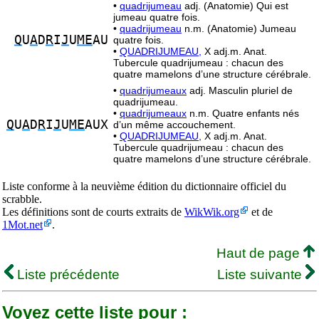
•
quadrijumeau
adj. (Anatomie) Qui est
jumeau quatre fois.
•
quadrijumeau
n.m. (Anatomie) Jumeau
Q
U
A
D
R
I
J
U
ME
AU
quatre fois.
•
QUADRIJUMEAU,
X adj.m. Anat.
Tubercule quadrijumeau : chacun des
quatre mamelons d’une structure cérébrale.
•
quadrijumeaux
adj. Masculin pluriel de
quadrijumeau.
•
quadrijumeaux
n.m. Quatre enfants nés
Q
U
A
D
R
I
J
U
ME
AUX
d’un même accouchement.
•
QUADRIJUMEAU,
X adj.m. Anat.
Tubercule quadrijumeau : chacun des
quatre mamelons d’une structure cérébrale.
Liste conforme à la neuvième édition du dictionnaire officiel du
scrabble.
Les définitions sont de courts extraits de
WikWik.org
et de
1Mot.net
.
Haut de page
Liste précédente
Liste suivante
Voyez cette liste pour :