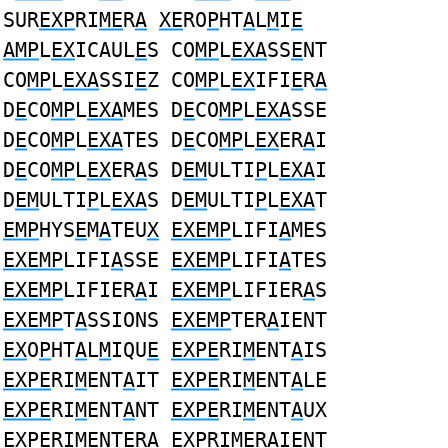
SUR
EXP
RI
ME
R
A
XE
RO
P
HT
A
L
M
I
E
AMP
L
EX
ICAUL
E
S CO
MP
L
EXA
SS
E
NT
CO
MP
L
EXA
SSI
E
Z CO
MP
L
EX
IFI
E
R
A
D
E
CO
MP
L
EXA
MES D
E
CO
MP
L
EXA
SSE
D
E
CO
MP
L
EXA
TES D
E
CO
MP
L
EX
ER
A
I
D
E
CO
MP
L
EX
ER
A
S D
EM
ULTI
P
L
EXA
I
D
EM
ULTI
P
L
EXA
S D
EM
ULTI
P
L
EXA
T
EMP
HYS
E
M
A
TEU
X
EXEMP
LIFI
A
MES
EXEMP
LIFI
A
SSE
EXEMP
LIFI
A
TES
EXEMP
LIFIER
A
I
EXEMP
LIFIER
A
S
EXEMP
T
A
SSIONS
EXEMP
TER
A
IENT
EX
O
P
HT
A
L
M
IQU
E
EXPE
RI
M
ENT
A
IS
EXPE
RI
M
ENT
A
IT
EXPE
RI
M
ENT
A
LE
EXPE
RI
M
ENT
A
NT
EXPE
RI
M
ENT
A
UX
EXPE
RI
M
ENTER
A
EXP
RI
ME
R
A
IENT