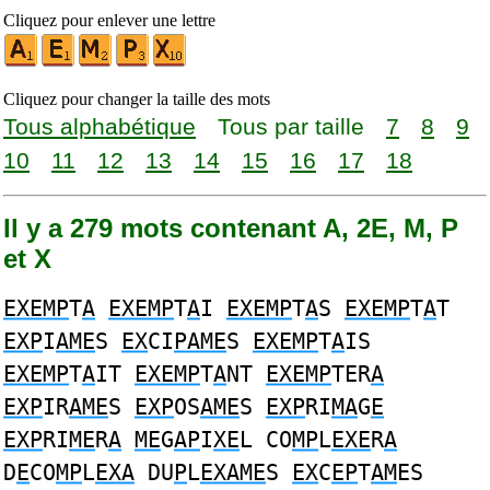
Cliquez pour enlever une lettre
Cliquez pour changer la taille des mots
Tous alphabétique
Tous par taille
7
8
9
10
11
12
13
14
15
16
17
18
Il y a 279 mots contenant A, 2E, M, P
et X
EXEMP
T
A
EXEMP
T
A
I
EXEMP
T
A
S
EXEMP
T
A
T
EXP
I
AME
S
EX
CI
PAME
S
EXEMP
T
A
IS
EXEMP
T
A
IT
EXEMP
T
A
NT
EXEMP
TER
A
EXP
IR
AME
S
EXP
OS
AME
S
EXP
RI
MA
G
E
EXP
RI
ME
R
A
ME
G
AP
I
XE
L CO
MP
L
EXE
R
A
D
E
CO
MP
L
EXA
DU
P
L
EXAME
S
EX
C
EP
T
AM
ES