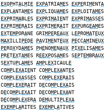
EX
O
P
HT
A
L
M
I
E
EXPA
TRIA
ME
S
EXPE
RI
M
ENT
A
EXP
L
A
NTA
ME
S
EXP
LIQU
AME
S
EXP
LOIT
AME
S
EXP
RI
MA
BL
E
S
EXP
RI
MA
I
E
NT
EXP
RI
MA
SS
E
S
EXP
RI
ME
R
A
IS
EXP
RI
ME
R
A
IT
EXP
URG
EAM
ES
EX
T
EMP
OR
A
NE GRI
MPE
R
EA
U
X
L
EP
RO
MA
T
E
U
X
MAX
ILLI
PE
D
E
PA
VI
ME
NT
E
U
X
PE
CC
AM
IN
E
U
X
PE
RO
X
YD
AME
S
P
H
E
NO
ME
N
A
U
X
P
I
XE
LIS
AME
S
P
R
E
T
EX
T
AM
ES R
EEXP
OS
AM
ES S
EP
T
EM
BR
A
U
X
S
EX
TU
P
L
AME
S
AMP
L
EX
ICAUL
E
CO
MP
L
EXA
I
E
NT CO
MP
L
EXA
NT
E
S
CO
MP
L
EXA
SS
E
S CO
MP
L
EXE
R
A
IS
CO
MP
L
EXE
R
A
IT D
E
CO
MP
L
EXA
IS
D
E
CO
MP
L
EXA
IT D
E
CO
MP
L
EXA
NT
D
E
CO
MP
L
EX
ER
A
D
EM
ULTI
P
L
EXA
EXEMP
L
A
RITES
EXEMP
L
A
TIVES