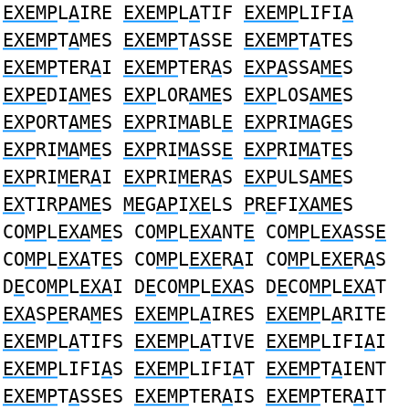
EXEMP
L
A
IRE
EXEMP
L
A
TIF
EXEMP
LIFI
A
EXEMP
T
A
MES
EXEMP
T
A
SSE
EXEMP
T
A
TES
EXEMP
TER
A
I
EXEMP
TER
A
S
EXPA
SSA
ME
S
EXPE
DI
AM
ES
EXP
LOR
AME
S
EXP
LOS
AME
S
EXP
ORT
AME
S
EXP
RI
MA
BL
E
EXP
RI
MA
G
E
S
EXP
RI
MA
M
E
S
EXP
RI
MA
SS
E
EXP
RI
MA
T
E
S
EXP
RI
ME
R
A
I
EXP
RI
ME
R
A
S
EXP
ULS
AME
S
EX
TIR
PAME
S
ME
G
AP
I
XE
LS
P
R
E
FI
XAME
S
CO
MP
L
EXA
M
E
S CO
MP
L
EXA
NT
E
CO
MP
L
EXA
SS
E
CO
MP
L
EXA
T
E
S CO
MP
L
EXE
R
A
I CO
MP
L
EXE
R
A
S
D
E
CO
MP
L
EXA
I D
E
CO
MP
L
EXA
S D
E
CO
MP
L
EXA
T
EXA
S
PE
RA
M
ES
EXEMP
L
A
IRES
EXEMP
L
A
RITE
EXEMP
L
A
TIFS
EXEMP
L
A
TIVE
EXEMP
LIFI
A
I
EXEMP
LIFI
A
S
EXEMP
LIFI
A
T
EXEMP
T
A
IENT
EXEMP
T
A
SSES
EXEMP
TER
A
IS
EXEMP
TER
A
IT