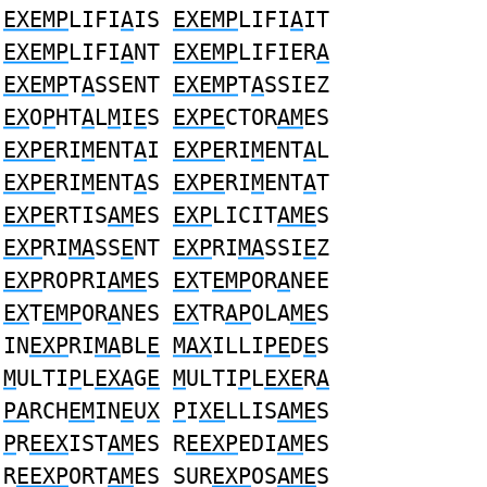
EXEMP
LIFI
A
IS
EXEMP
LIFI
A
IT
EXEMP
LIFI
A
NT
EXEMP
LIFIER
A
EXEMP
T
A
SSENT
EXEMP
T
A
SSIEZ
EX
O
P
HT
A
L
M
I
E
S
EXPE
CTOR
AM
ES
EXPE
RI
M
ENT
A
I
EXPE
RI
M
ENT
A
L
EXPE
RI
M
ENT
A
S
EXPE
RI
M
ENT
A
T
EXPE
RTIS
AM
ES
EXP
LICIT
AME
S
EXP
RI
MA
SS
E
NT
EXP
RI
MA
SSI
E
Z
EXP
ROPRI
AME
S
EX
T
EMP
OR
A
NEE
EX
T
EMP
OR
A
NES
EX
TR
AP
OLA
ME
S
IN
EXP
RI
MA
BL
E
MAX
ILLI
PE
D
E
S
M
ULTI
P
L
EXA
G
E
M
ULTI
P
L
EXE
R
A
PA
RCH
EM
IN
E
U
X
P
I
XE
LLIS
AME
S
P
R
EEX
IST
AM
ES R
EEXP
EDI
AM
ES
R
EEXP
ORT
AM
ES SUR
EXP
OS
AME
S