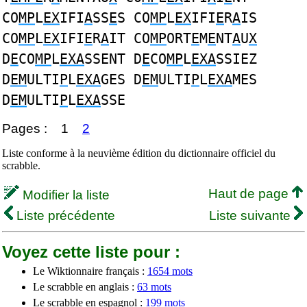
CO
MP
L
EX
IFI
A
SS
E
S CO
MP
L
EX
IFI
E
R
A
IS
CO
MP
L
EX
IFI
E
R
A
IT CO
MP
ORT
E
M
E
NT
A
U
X
D
E
CO
MP
L
EXA
SSENT D
E
CO
MP
L
EXA
SSIEZ
D
EM
ULTI
P
L
EXA
GES D
EM
ULTI
P
L
EXA
MES
D
EM
ULTI
P
L
EXA
SSE
Pages :
1
2
Liste conforme à la neuvième édition du dictionnaire officiel du
scrabble.
Haut de page
Modifier la liste
Liste précédente
Liste suivante
Voyez cette liste pour :
Le Wiktionnaire français :
1654 mots
Le scrabble en anglais :
63 mots
Le scrabble en espagnol :
199 mots