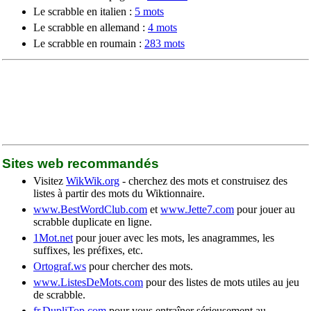
Le scrabble en italien :
5 mots
Le scrabble en allemand :
4 mots
Le scrabble en roumain :
283 mots
Sites web recommandés
Visitez
WikWik.org
- cherchez des mots et construisez des
listes à partir des mots du Wiktionnaire.
www.BestWordClub.com
et
www.Jette7.com
pour jouer au
scrabble duplicate en ligne.
1Mot.net
pour jouer avec les mots, les anagrammes, les
suffixes, les préfixes, etc.
Ortograf.ws
pour chercher des mots.
www.ListesDeMots.com
pour des listes de mots utiles au jeu
de scrabble.
fr.DupliTop.com
pour vous entraîner sérieusement au