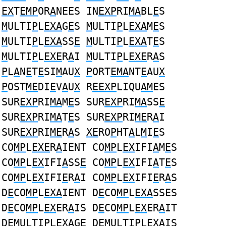
EX
T
EMP
OR
A
NEES IN
EXP
RI
MA
BL
E
S
M
ULTI
P
L
EXA
G
E
S
M
ULTI
P
L
EXA
M
E
S
M
ULTI
P
L
EXA
SS
E
M
ULTI
P
L
EXA
T
E
S
M
ULTI
P
L
EXE
R
A
I
M
ULTI
P
L
EXE
R
A
S
P
L
A
N
E
T
E
SI
M
AU
X
P
ORT
EMA
NT
E
AU
X
P
OST
ME
DI
E
V
A
U
X
R
EEXP
LIQU
AM
ES
SUR
EXP
RI
MA
M
E
S SUR
EXP
RI
MA
SS
E
SUR
EXP
RI
MA
T
E
S SUR
EXP
RI
ME
R
A
I
SUR
EXP
RI
ME
R
A
S
XE
RO
P
HT
A
L
M
I
E
S
CO
MP
L
EXE
R
A
IENT CO
MP
L
EX
IFI
A
M
E
S
CO
MP
L
EX
IFI
A
SS
E
CO
MP
L
EX
IFI
A
T
E
S
CO
MP
L
EX
IFI
E
R
A
I CO
MP
L
EX
IFI
E
R
A
S
D
E
CO
MP
L
EXA
IENT D
E
CO
MP
L
EXA
SSES
D
E
CO
MP
L
EX
ER
A
IS D
E
CO
MP
L
EX
ER
A
IT
D
EM
ULTI
P
L
EXA
GE D
EM
ULTI
P
L
EXA
IS