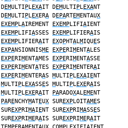
D
EM
ULTI
P
L
EXA
IT D
EM
ULTI
P
L
EXA
NT
D
EM
ULTI
P
L
EX
ER
A
D
EPA
RT
EM
ENTAU
X
EXEMP
L
A
IREMENT
EXEMP
LIFI
A
IENT
EXEMP
LIFI
A
SSES
EXEMP
LIFIER
A
IS
EXEMP
LIFIER
A
IT
EX
O
P
HT
A
L
M
IQU
E
S
EXPA
NSIONNIS
ME
EXPE
RI
M
ENT
A
LES
EXPE
RI
M
ENT
A
MES
EXPE
RI
M
ENT
A
SSE
EXPE
RI
M
ENT
A
TES
EXPE
RI
M
ENTER
A
I
EXPE
RI
M
ENTER
A
S
M
ULTI
P
L
EXA
I
E
NT
M
ULTI
P
L
EXA
SS
E
S
M
ULTI
P
L
EXE
R
A
IS
M
ULTI
P
L
EXE
R
A
IT
PA
RADO
X
AL
EME
NT
PA
R
E
NCHY
M
AT
E
U
X
SUR
EXP
LOIT
AME
S
SUR
EXP
RI
MA
I
E
NT SUR
EXP
RI
MA
SS
E
S
SUR
EXP
RI
ME
R
A
IS SUR
EXP
RI
ME
R
A
IT
T
EMPE
R
A
MENTAU
X
CO
MP
L
EX
IFI
A
I
E
NT