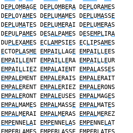
D
EPL
O
M
B
A
G
E
D
EPL
O
M
B
E
R
A
D
EPL
OR
AME
S
D
EPL
OY
AME
S D
EPL
U
MA
M
E
S D
EPL
U
MA
SS
E
D
EPL
U
MA
T
E
S D
EPL
U
ME
R
A
I D
EPL
U
ME
R
A
S
D
EP
U
L
P
AME
S D
E
S
ALP
A
ME
S D
E
S
EMPL
IR
A
DU
PLE
X
AME
S
E
C
LAMP
SI
E
S
E
C
L
I
P
S
AME
S
E
CTO
PLA
S
ME
EMPA
I
L
LAG
E
EMPA
I
L
L
E
ES
EMPA
I
L
L
E
NT
EMPA
I
L
L
E
RA
EMPA
I
L
L
E
UR
EMPA
I
L
LI
E
Z
EMPAL
AI
E
NT
EMPAL
ASS
E
S
EMPALE
MENT
EMPALE
RAIS
EMPALE
RAIT
EMPALE
RENT
EMPALE
RIEZ
EMPALE
RONS
EMPALE
RONT
EMPALE
USES
EMPAL
MAG
E
S
EMPAL
MAM
E
S
EMPAL
MASS
E
EMPAL
MAT
E
S
EMPAL
M
E
RAI
EMPAL
M
E
RAS
EMPAL
M
E
REZ
EMPE
NNE
LA
I
EMPE
NNE
LA
S
EMPE
NNE
LA
T
EMPE
R
LA
MES
EMPE
R
LA
SSE
EMPE
R
LA
TES