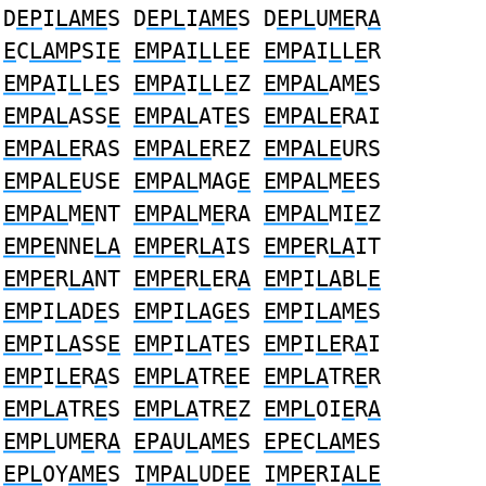
D
EP
I
LAME
S D
EPL
I
AME
S D
EPL
U
ME
R
A
E
C
LAMP
SI
E
EMPA
I
L
L
E
E
EMPA
I
L
L
E
R
EMPA
I
L
L
E
S
EMPA
I
L
L
E
Z
EMPAL
AM
E
S
EMPAL
ASS
E
EMPAL
AT
E
S
EMPALE
RAI
EMPALE
RAS
EMPALE
REZ
EMPALE
URS
EMPALE
USE
EMPAL
MAG
E
EMPAL
M
E
ES
EMPAL
M
E
NT
EMPAL
M
E
RA
EMPAL
MI
E
Z
EMPE
NNE
LA
EMPE
R
LA
IS
EMPE
R
LA
IT
EMPE
R
LA
NT
EMPE
R
L
ER
A
EMP
I
LA
BL
E
EMP
I
LA
D
E
S
EMP
I
LA
G
E
S
EMP
I
LA
M
E
S
EMP
I
LA
SS
E
EMP
I
LA
T
E
S
EMP
I
LE
R
A
I
EMP
I
LE
R
A
S
EMPLA
TR
E
E
EMPLA
TR
E
R
EMPLA
TR
E
S
EMPLA
TR
E
Z
EMPL
OI
E
R
A
EMPL
UM
E
R
A
EPA
U
L
A
ME
S
EPE
C
LAM
ES
EPL
OY
AME
S I
MPAL
UD
EE
I
MPE
RI
ALE