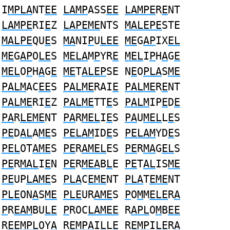
I
MPLA
NT
EE
LAMP
ASS
EE
LAMPE
R
E
NT
LAMPE
RI
E
Z
LAPEME
NTS
MALEPE
STE
MALPE
QU
E
S
MA
NI
P
U
LEE
ME
G
AP
IX
EL
ME
G
AP
O
LE
S
MELA
M
P
YR
E
MEL
I
P
H
A
G
E
MEL
O
P
H
A
G
E
ME
T
ALEP
SE N
E
O
PLA
S
ME
PALM
AC
EE
S
PALME
RAI
E
PALME
R
E
NT
PALME
RI
E
Z
PALME
TT
E
S
PALM
IP
E
D
E
PA
R
LEME
NT
PA
R
MEL
I
E
S
PA
U
MEL
L
E
S
PE
D
AL
A
ME
S
PELAM
ID
E
S
PELAM
YD
E
S
PEL
OT
AME
S
PE
R
AMEL
ES
PE
R
MA
G
EL
S
PE
R
MAL
I
E
N
PE
R
MEA
B
L
E
PE
T
AL
IS
ME
PE
UP
LAME
S
PLA
C
EME
NT
PLA
T
EME
NT
PLE
ON
A
S
ME
PLE
UR
AME
S
P
O
M
M
ELE
R
A
P
R
EAM
BU
LE
P
ROC
LAMEE
R
APL
O
M
B
EE
R
EEMPL
OY
A
R
EMPA
I
L
L
E
R
EMP
I
LE
R
A