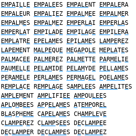
EMPA
I
L
L
E
EMPALE
ES
EMPALE
NT
EMPALE
RA
EMPALE
UR
EMPAL
I
E
Z
EMPAL
M
E
E
EMPAL
M
E
R
EMPAL
M
E
S
EMPAL
M
E
Z
EMPE
R
LA
I
EMPE
R
LA
S
EMPE
R
LA
T
EMP
I
LA
D
E
EMP
I
LA
G
E
EMP
I
LE
R
A
EMPLA
TR
E
EPELAM
ES
EP
I
LAME
S
LAMPE
R
E
Z
LAPEME
NT
MALPE
QU
E
ME
G
AP
O
LE
MEPLA
T
E
S
PALM
AC
EE
PALME
R
E
Z
PALME
TT
E
PA
R
MEL
I
E
PA
U
MEL
L
E
PELAM
ID
E
PELAM
YD
E
PEL
L
AME
S
PE
R
AMEL
E
PE
R
LAME
S
PE
R
MA
G
EL
P
O
ELAME
S
R
EMPLA
C
E
R
EMPLA
G
E
S
AMPLEE
S
AMPEL
IT
E
S
AMPLE
M
E
NT
AMPL
IFI
EE
AMP
OU
LEE
S
APL
O
M
B
EE
S
AP
P
EL
A
ME
S
A
T
EMP
OR
EL
B
LA
S
P
H
EME
C
APEL
A
ME
S CH
AMPLE
V
E
C
LAMPE
R
E
Z C
LAMP
S
EE
S D
E
C
LAMPE
E
D
E
C
LAMPE
R D
E
C
LAMPE
S D
E
C
LAMPE
Z