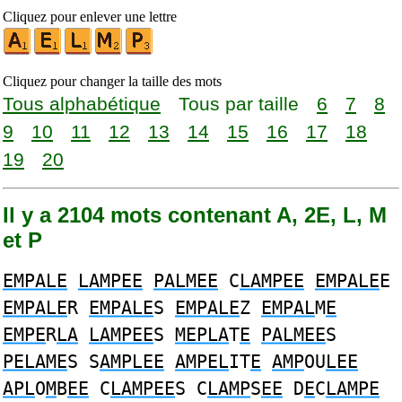
Cliquez pour enlever une lettre
Cliquez pour changer la taille des mots
Tous alphabétique
Tous par taille
6
7
8
9
10
11
12
13
14
15
16
17
18
19
20
Il y a 2104 mots contenant A, 2E, L, M
et P
EMPALE
LAMPEE
PALMEE
C
LAMPEE
EMPALE
E
EMPALE
R
EMPALE
S
EMPALE
Z
EMPAL
M
E
EMPE
R
LA
LAMPEE
S
MEPLA
T
E
PALMEE
S
PELAME
S S
AMPLEE
AMPEL
IT
E
AMP
OU
LEE
APL
O
M
B
EE
C
LAMPEE
S C
LAMP
S
EE
D
E
C
LAMPE