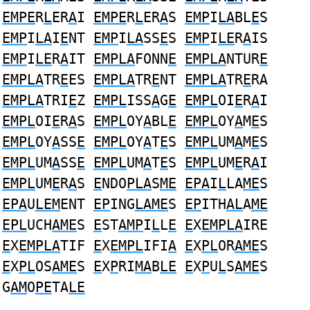
EMPE
R
L
ER
A
I
EMPE
R
L
ER
A
S
EMP
I
LA
BL
E
S
EMP
I
LA
I
E
NT
EMP
I
LA
SS
E
S
EMP
I
LE
R
A
IS
EMP
I
LE
R
A
IT
EMPLA
FONN
E
EMPLA
NTUR
E
EMPLA
TR
E
ES
EMPLA
TR
E
NT
EMPLA
TR
E
RA
EMPLA
TRI
E
Z
EMPL
ISS
A
G
E
EMPL
OI
E
R
A
I
EMPL
OI
E
R
A
S
EMPL
OY
A
BL
E
EMPL
OY
A
M
E
S
EMPL
OY
A
SS
E
EMPL
OY
A
T
E
S
EMPL
UM
A
M
E
S
EMPL
UM
A
SS
E
EMPL
UM
A
T
E
S
EMPL
UM
E
R
A
I
EMPL
UM
E
R
A
S
E
NDO
PLA
S
ME
EPA
I
L
LA
ME
S
EPA
U
LEM
ENT
EP
ING
LAME
S
EP
ITH
AL
A
ME
EPL
UCH
AME
S
E
ST
AMP
I
L
L
E
E
X
EMPLA
IRE
E
X
EMPLA
TIF
E
X
EMPL
IFI
A
E
X
PL
OR
AME
S
E
X
PL
OS
AME
S
E
X
P
RI
MA
B
LE
E
X
P
U
L
S
AME
S
G
AM
O
PE
TA
LE