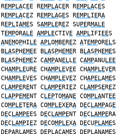
R
EMPLA
C
E
E R
EMPLA
C
E
R R
EMPLA
C
E
S
R
EMPLA
C
E
Z R
EMPLA
G
E
S R
EMPL
I
E
R
A
R
EPL
I
AME
S S
AMPLE
R
E
Z SU
PE
R
MALE
T
EMP
OR
ALE
AMPLE
CTIV
E
AMPL
IFI
EE
S
A
N
EM
O
P
HI
LE
APL
O
M
B
E
R
E
Z
A
T
EMP
OR
EL
S
B
LA
S
P
H
EME
E B
LA
S
P
H
EME
R B
LA
S
P
H
EME
S
B
LA
S
P
H
EME
Z C
AMP
AN
EL
L
E
C
AMP
ANU
LEE
CH
AMPLE
UR
E
CH
AMPLE
V
E
E CH
AMPLE
V
E
R
CH
AMPLE
V
E
S CH
AMPLE
V
E
Z CH
APEL
A
ME
S
C
LAMPE
R
E
NT C
LAMPE
RI
E
Z C
LAMP
S
E
R
E
Z
C
LAP
P
EME
NT C
LEP
TO
MA
N
E
CO
MPLA
NT
EE
CO
MPLE
T
E
R
A
CO
MPLE
X
E
R
A
D
E
C
LAMP
AG
E
D
E
C
LAMPE
ES D
E
C
LAMPE
NT D
E
C
LAMPE
RA
D
E
C
LAMP
I
E
Z D
E
CO
MPLE
X
A
D
E
CU
PLAME
S
D
EPA
R
L
A
ME
S D
EPLA
CA
ME
S D
EPLA
NA
ME
S