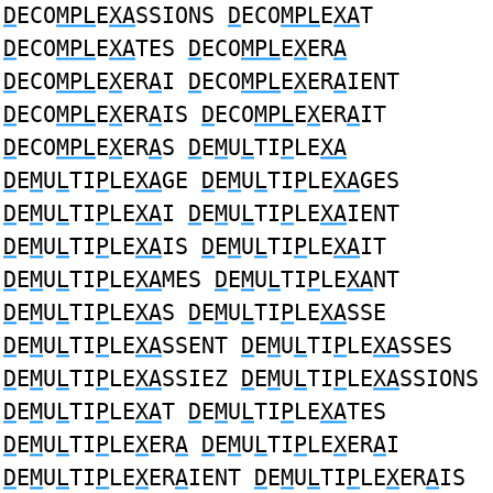
D
ECO
MPL
E
XA
SSIONS
D
ECO
MPL
E
XA
T
D
ECO
MPL
E
XA
TES
D
ECO
MPL
E
X
ER
A
D
ECO
MPL
E
X
ER
A
I
D
ECO
MPL
E
X
ER
A
IENT
D
ECO
MPL
E
X
ER
A
IS
D
ECO
MPL
E
X
ER
A
IT
D
ECO
MPL
E
X
ER
A
S
D
E
M
U
L
TI
P
LE
XA
D
E
M
U
L
TI
P
LE
XA
GE
D
E
M
U
L
TI
P
LE
XA
GES
D
E
M
U
L
TI
P
LE
XA
I
D
E
M
U
L
TI
P
LE
XA
IENT
D
E
M
U
L
TI
P
LE
XA
IS
D
E
M
U
L
TI
P
LE
XA
IT
D
E
M
U
L
TI
P
LE
XA
MES
D
E
M
U
L
TI
P
LE
XA
NT
D
E
M
U
L
TI
P
LE
XA
S
D
E
M
U
L
TI
P
LE
XA
SSE
D
E
M
U
L
TI
P
LE
XA
SSENT
D
E
M
U
L
TI
P
LE
XA
SSES
D
E
M
U
L
TI
P
LE
XA
SSIEZ
D
E
M
U
L
TI
P
LE
XA
SSIONS
D
E
M
U
L
TI
P
LE
XA
T
D
E
M
U
L
TI
P
LE
XA
TES
D
E
M
U
L
TI
P
LE
X
ER
A
D
E
M
U
L
TI
P
LE
X
ER
A
I
D
E
M
U
L
TI
P
LE
X
ER
A
IENT
D
E
M
U
L
TI
P
LE
X
ER
A
IS