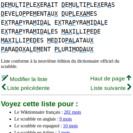
D
E
M
U
L
TI
P
LE
X
ER
A
IT
D
E
M
U
L
TI
P
LE
X
ER
A
S
D
EVE
L
O
P
PE
M
ENT
A
U
X
D
U
PL
E
XAM
ES
E
X
TR
AP
YRA
M
I
D
A
L
E
X
TR
AP
YRA
M
I
D
A
L
E
E
X
TR
AP
YRA
M
I
D
A
L
ES
MAX
I
L
LI
P
E
D
E
MAX
I
L
LI
P
E
D
ES
M
E
D
IO
PAL
ATAU
X
PA
RA
D
O
X
A
L
E
M
ENT
PL
URI
M
O
DA
U
X
Liste conforme à la neuvième édition du dictionnaire officiel du
scrabble.
Haut de page
Modifier la liste
Liste précédente
Liste suivante
Voyez cette liste pour :
Le Wiktionnaire français :
281 mots
Le scrabble en anglais :
9 mots
Le scrabble en espagnol :
10 mots
Le scrabble en italien :
2 mots