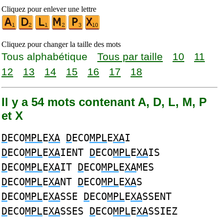
Cliquez pour enlever une lettre
Cliquez pour changer la taille des mots
Tous alphabétique
Tous par taille
10
11
12
13
14
15
16
17
18
Il y a 54 mots contenant A, D, L, M, P
et X
D
ECO
MPL
E
XA
D
ECO
MPL
E
XA
I
D
ECO
MPL
E
XA
IENT
D
ECO
MPL
E
XA
IS
D
ECO
MPL
E
XA
IT
D
ECO
MPL
E
XA
MES
D
ECO
MPL
E
XA
NT
D
ECO
MPL
E
XA
S
D
ECO
MPL
E
XA
SSE
D
ECO
MPL
E
XA
SSENT
D
ECO
MPL
E
XA
SSES
D
ECO
MPL
E
XA
SSIEZ