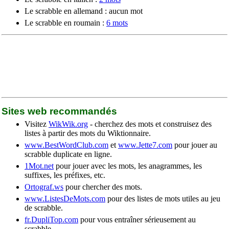
Le scrabble en allemand : aucun mot
Le scrabble en roumain :
6 mots
Sites web recommandés
Visitez
WikWik.org
- cherchez des mots et construisez des
listes à partir des mots du Wiktionnaire.
www.BestWordClub.com
et
www.Jette7.com
pour jouer au
scrabble duplicate en ligne.
1Mot.net
pour jouer avec les mots, les anagrammes, les
suffixes, les préfixes, etc.
Ortograf.ws
pour chercher des mots.
www.ListesDeMots.com
pour des listes de mots utiles au jeu
de scrabble.
fr.DupliTop.com
pour vous entraîner sérieusement au
scrabble.