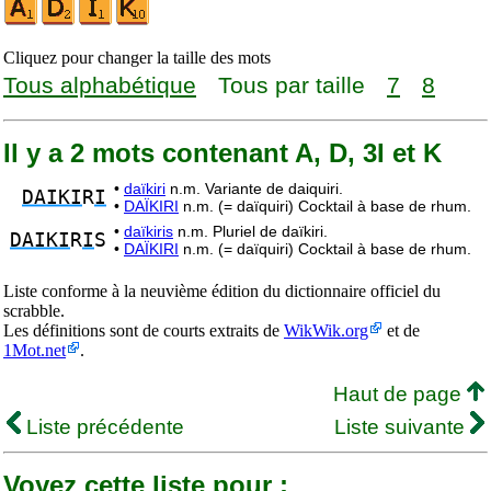
Cliquez pour changer la taille des mots
Tous alphabétique
Tous par taille
7
8
Il y a 2 mots contenant A, D, 3I et K
•
daïkiri
n.m. Variante de daiquiri.
DAIKI
R
I
•
DAÏKIRI
n.m. (= daïquiri) Cocktail à base de rhum.
•
daïkiris
n.m. Pluriel de daïkiri.
DAIKI
R
I
S
•
DAÏKIRI
n.m. (= daïquiri) Cocktail à base de rhum.
Liste conforme à la neuvième édition du dictionnaire officiel du
scrabble.
Les définitions sont de courts extraits de
WikWik.org
et de
1Mot.net
.
Haut de page
Liste précédente
Liste suivante
Voyez cette liste pour :