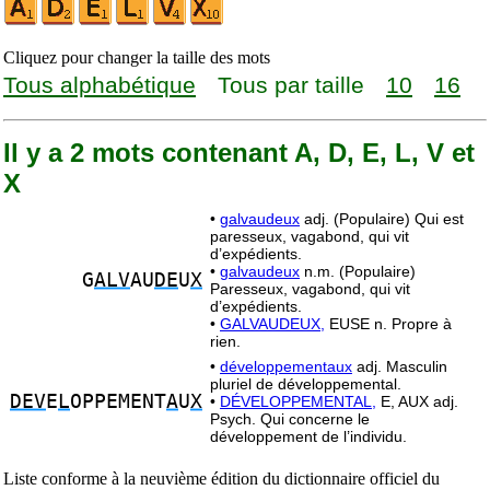
Cliquez pour changer la taille des mots
Tous alphabétique
Tous par taille
10
16
Il y a 2 mots contenant A, D, E, L, V et
X
•
galvaudeux
adj. (Populaire) Qui est
paresseux, vagabond, qui vit
d’expédients.
•
galvaudeux
n.m. (Populaire)
G
ALV
AU
DE
U
X
Paresseux, vagabond, qui vit
d’expédients.
•
GALVAUDEUX,
EUSE n. Propre à
rien.
•
développementaux
adj. Masculin
pluriel de développemental.
DEV
E
L
OPPEMENT
A
U
X
•
DÉVELOPPEMENTAL,
E, AUX adj.
Psych. Qui concerne le
développement de l’individu.
Liste conforme à la neuvième édition du dictionnaire officiel du