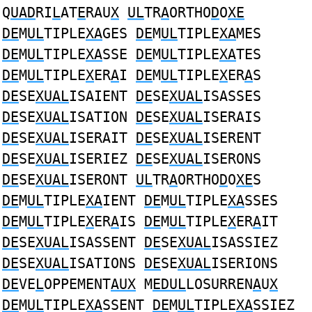
Q
UAD
RI
L
AT
E
RAU
X
UL
TR
A
ORTHO
D
O
XE
DE
M
UL
TIPLE
XA
GES
DE
M
UL
TIPLE
XA
MES
DE
M
UL
TIPLE
XA
SSE
DE
M
UL
TIPLE
XA
TES
DE
M
UL
TIPLE
X
ER
A
I
DE
M
UL
TIPLE
X
ER
A
S
DE
SE
XUAL
ISAIENT
DE
SE
XUAL
ISASSES
DE
SE
XUAL
ISATION
DE
SE
XUAL
ISERAIS
DE
SE
XUAL
ISERAIT
DE
SE
XUAL
ISERENT
DE
SE
XUAL
ISERIEZ
DE
SE
XUAL
ISERONS
DE
SE
XUAL
ISERONT
UL
TR
A
ORTHO
D
O
XE
S
DE
M
UL
TIPLE
XA
IENT
DE
M
UL
TIPLE
XA
SSES
DE
M
UL
TIPLE
X
ER
A
IS
DE
M
UL
TIPLE
X
ER
A
IT
DE
SE
XUAL
ISASSENT
DE
SE
XUAL
ISASSIEZ
DE
SE
XUAL
ISATIONS
DE
SE
XUAL
ISERIONS
DE
VE
L
OPPEMENT
AUX
M
EDUL
LOSURREN
A
U
X
DE
M
UL
TIPLE
XA
SSENT
DE
M
UL
TIPLE
XA
SSIEZ