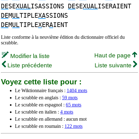
DE
SE
XUAL
ISASSIONS
DE
SE
XUAL
ISERAIENT
DE
M
UL
TIPLE
XA
SSIONS
DE
M
UL
TIPLE
X
ER
A
IENT
Liste conforme à la neuvième édition du dictionnaire officiel du
scrabble.
Haut de page
Modifier la liste
Liste précédente
Liste suivante
Voyez cette liste pour :
Le Wiktionnaire français :
1404 mots
Le scrabble en anglais :
59 mots
Le scrabble en espagnol :
65 mots
Le scrabble en italien :
4 mots
Le scrabble en allemand : aucun mot
Le scrabble en roumain :
122 mots