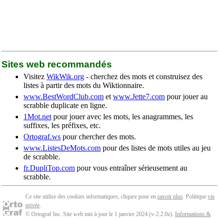
Sites web recommandés
Visitez
WikWik.org
- cherchez des mots et construisez des
listes à partir des mots du Wiktionnaire.
www.BestWordClub.com
et
www.Jette7.com
pour jouer au
scrabble duplicate en ligne.
1Mot.net
pour jouer avec les mots, les anagrammes, les
suffixes, les préfixes, etc.
Ortograf.ws
pour chercher des mots.
www.ListesDeMots.com
pour des listes de mots utiles au jeu
de scrabble.
fr.DupliTop.com
pour vous entraîner sérieusement au
scrabble.
Ce site utilise des cookies informatiques, cliquez pour en
savoir plus
. Politique
vie
privée
.
© Ortograf Inc. Site web mis à jour le 1 janvier 2024 (v-2.2.0
z
).
Informations &