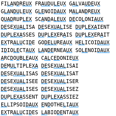
FI
LA
N
D
R
EUX
FR
AUD
U
LE
U
X
G
AL
VA
UDE
U
X
G
LA
N
DU
L
E
U
X
G
LE
NOI
DAUX
M
AL
AN
D
R
EUX
Q
UAD
RUP
LEX
SC
A
N
D
A
LEUX
DE
CO
L
ONI
AUX
DE
SE
XUAL
ISA
DE
SE
XUAL
ISE
DU
P
LEXA
IENT
DU
P
LEXA
SSES
DU
P
LEX
ER
A
IS
DU
P
LEX
ER
A
IT
EX
TR
ALU
CI
D
E GO
DELU
RE
A
U
X
H
EL
ICOI
DAUX
I
D
IO
LE
CT
AUX
LA
N
DE
RNEA
UX
SO
LE
NOI
DAUX
A
RC
D
O
U
B
LE
AU
X
C
AL
C
ED
ONIE
UX
DE
M
UL
TIPLE
XA
DE
SE
XUAL
ISAI
DE
SE
XUAL
ISAS
DE
SE
XUAL
ISAT
DE
SE
XUAL
ISEE
DE
SE
XUAL
ISER
DE
SE
XUAL
ISES
DE
SE
XUAL
ISEZ
DU
P
LEXA
SSENT
DU
P
LEXA
SSIEZ
EL
LIPSOI
DAUX
E
N
D
OTHE
L
I
AUX
EX
TR
ALU
CI
D
ES
LA
BIO
DE
NTA
UX