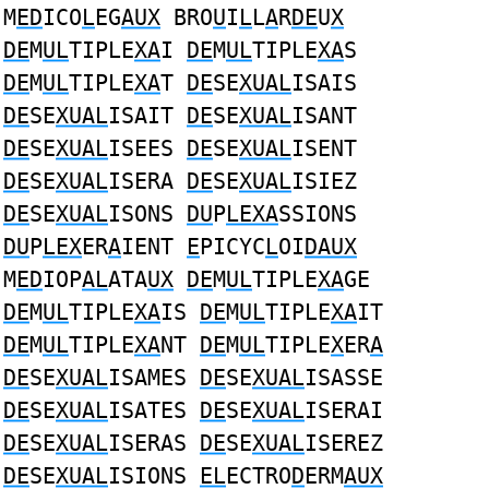
M
ED
ICO
L
EG
AUX
BRO
U
I
L
L
A
R
DE
U
X
DE
M
UL
TIPLE
XA
I
DE
M
UL
TIPLE
XA
S
DE
M
UL
TIPLE
XA
T
DE
SE
XUAL
ISAIS
DE
SE
XUAL
ISAIT
DE
SE
XUAL
ISANT
DE
SE
XUAL
ISEES
DE
SE
XUAL
ISENT
DE
SE
XUAL
ISERA
DE
SE
XUAL
ISIEZ
DE
SE
XUAL
ISONS
DU
P
LEXA
SSIONS
DU
P
LEX
ER
A
IENT
E
PICYC
L
OI
DAUX
M
ED
IOP
AL
ATA
UX
DE
M
UL
TIPLE
XA
GE
DE
M
UL
TIPLE
XA
IS
DE
M
UL
TIPLE
XA
IT
DE
M
UL
TIPLE
XA
NT
DE
M
UL
TIPLE
X
ER
A
DE
SE
XUAL
ISAMES
DE
SE
XUAL
ISASSE
DE
SE
XUAL
ISATES
DE
SE
XUAL
ISERAI
DE
SE
XUAL
ISERAS
DE
SE
XUAL
ISEREZ
DE
SE
XUAL
ISIONS
EL
ECTRO
D
ERM
AUX