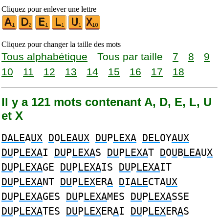
Cliquez pour enlever une lettre
Cliquez pour changer la taille des mots
Tous alphabétique
Tous par taille
7
8
9
10
11
12
13
14
15
16
17
18
Il y a 121 mots contenant A, D, E, L, U
et X
DALE
A
UX
D
O
LEAUX
DU
P
LEXA
DEL
OY
AUX
DU
P
LEXA
I
DU
P
LEXA
S
DU
P
LEXA
T
D
O
U
B
LEA
U
X
DU
P
LEXA
GE
DU
P
LEXA
IS
DU
P
LEXA
IT
DU
P
LEXA
NT
DU
P
LEX
ER
A
D
I
ALE
CTA
UX
DU
P
LEXA
GES
DU
P
LEXA
MES
DU
P
LEXA
SSE
DU
P
LEXA
TES
DU
P
LEX
ER
A
I
DU
P
LEX
ER
A
S