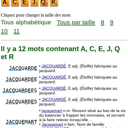
Cliquez pour changer la taille des mots
Tous alphabétique
Tous par taille
8
9
10
11
Il y a 12 mots contenant A, C, E, J, Q
et R
•
JACQUARDÉ,
E adj. (Étoffe) fabriquée au
JACQ
UA
R
D
E
jacquard.
•
JACQUARDÉ,
E adj. (Étoffe) fabriquée au
JACQ
UA
R
D
E
E
jacquard.
•
JACQUARDÉ,
E adj. (Étoffe) fabriquée au
JACQ
UA
R
D
E
ES
jacquard.
•
JACQUARDÉ,
E adj. (Étoffe) fabriquée au
JACQ
UA
R
D
E
S
jacquard.
•
jacquemart
n.m. Ressort situé au bas de la vis
du balancier à frapper les monnaies, et servant
à la faire relever lorsqu’elle…
JACQ
U
E
MA
R
T
•
Jacquemart
n.fam. Nom de famille.