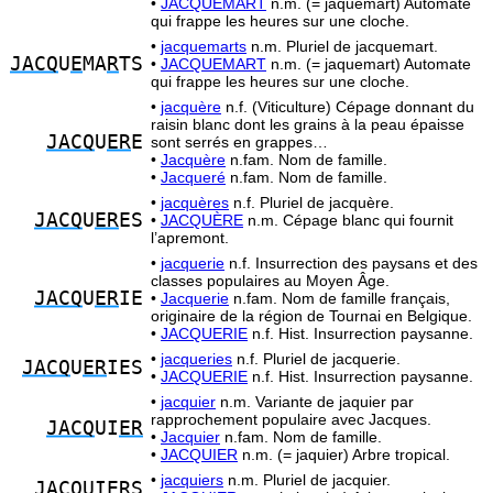
•
JACQUEMART
n.m. (= jaquemart) Automate
qui frappe les heures sur une cloche.
•
jacquemarts
n.m. Pluriel de jacquemart.
JACQ
U
E
MA
R
TS
•
JACQUEMART
n.m. (= jaquemart) Automate
qui frappe les heures sur une cloche.
•
jacquère
n.f. (Viticulture) Cépage donnant du
raisin blanc dont les grains à la peau épaisse
JACQ
U
ER
E
sont serrés en grappes…
•
Jacquère
n.fam. Nom de famille.
•
Jacqueré
n.fam. Nom de famille.
•
jacquères
n.f. Pluriel de jacquère.
JACQ
U
ER
ES
•
JACQUÈRE
n.m. Cépage blanc qui fournit
l’apremont.
•
jacquerie
n.f. Insurrection des paysans et des
classes populaires au Moyen Âge.
JACQ
U
ER
IE
•
Jacquerie
n.fam. Nom de famille français,
originaire de la région de Tournai en Belgique.
•
JACQUERIE
n.f. Hist. Insurrection paysanne.
•
jacqueries
n.f. Pluriel de jacquerie.
JACQ
U
ER
IES
•
JACQUERIE
n.f. Hist. Insurrection paysanne.
•
jacquier
n.m. Variante de jaquier par
rapprochement populaire avec Jacques.
JACQ
UI
ER
•
Jacquier
n.fam. Nom de famille.
•
JACQUIER
n.m. (= jaquier) Arbre tropical.
•
jacquiers
n.m. Pluriel de jacquier.
JACQ
UI
ER
S