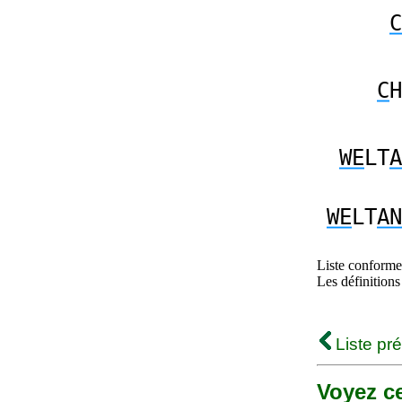
C
C
H
WE
LT
A
WE
LT
AN
Liste conforme 
Les définitions
Liste pr
Voyez ce