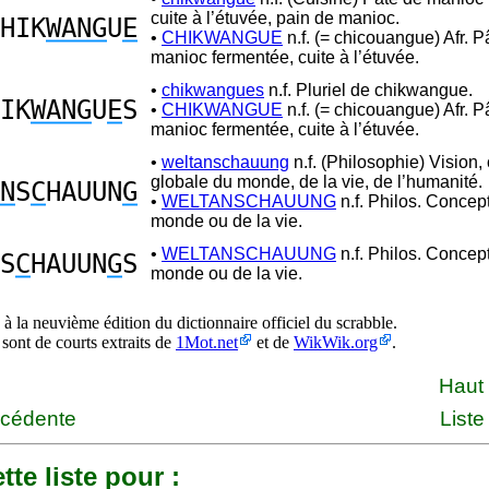
cuite à l’étuvée, pain de manioc.
HIK
WANG
U
E
•
CHIKWANGUE
n.f. (= chicouangue) Afr. P
manioc fermentée, cuite à l’étuvée.
•
chikwangues
n.f. Pluriel de chikwangue.
IK
WANG
U
E
S
•
CHIKWANGUE
n.f. (= chicouangue) Afr. P
manioc fermentée, cuite à l’étuvée.
•
weltanschauung
n.f. (Philosophie) Vision,
globale du monde, de la vie, de l’humanité.
N
S
C
HAUUN
G
•
WELTANSCHAUUNG
n.f. Philos. Concep
monde ou de la vie.
•
WELTANSCHAUUNG
n.f. Philos. Concep
S
C
HAUUN
G
S
monde ou de la vie.
à la neuvième édition du dictionnaire officiel du scrabble.
 sont de courts extraits de
1Mot.net
et de
WikWik.org
.
Haut
écédente
Liste
tte liste pour :