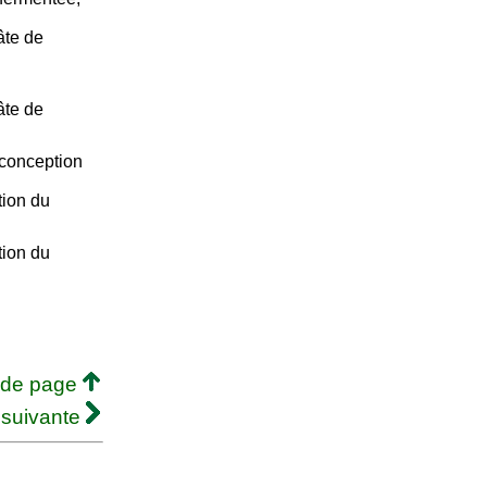
âte de
âte de
 conception
tion du
tion du
 de page
 suivante