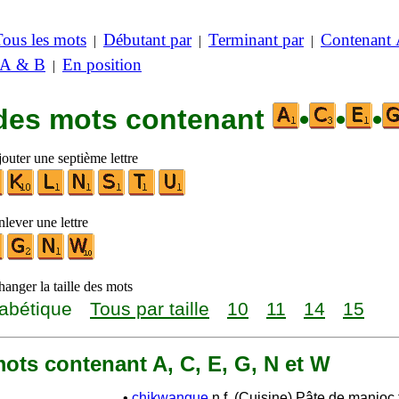
Tous les mots
Débutant par
Terminant par
Contenant
|
|
|
 A & B
En position
|
 des mots contenant
•
•
•
outer une septième lettre
lever une lettre
anger la taille des mots
abétique
Tous par taille
10
11
14
15
 mots contenant A, C, E, G, N et W
•
chikwangue
n.f. (Cuisine) Pâte de manioc