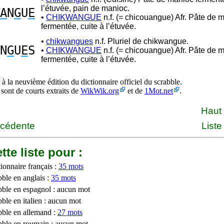
l’étuvée, pain de manioc.
A
N
G
U
E
•
CHIKWANGUE
n.f. (= chicouangue) Afr. Pâte de 
fermentée, cuite à l’étuvée.
•
chikwangues
n.f. Pluriel de chikwangue.
N
G
U
E
S
•
CHIKWANGUE
n.f. (= chicouangue) Afr. Pâte de 
fermentée, cuite à l’étuvée.
à la neuvième édition du dictionnaire officiel du scrabble.
 sont de courts extraits de
WikWik.org
et de
1Mot.net
.
Haut
écédente
Liste
tte liste pour :
ionnaire français :
35 mots
bble en anglais :
35 mots
bble en espagnol : aucun mot
ble en italien : aucun mot
bble en allemand :
27 mots
bble en roumain : aucun mot