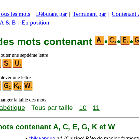
Tous les mots
Débutant par
Terminant par
Contenant
|
|
|
 A & B
En position
|
 des mots contenant
•
•
•
outer une septième lettre
lever une lettre
anger la taille des mots
abétique
Tous par taille
10
11
 mots contenant A, C, E, G, K et W
•
chikwangue
n.f. (Cuisine) Pâte de manioc fermenté