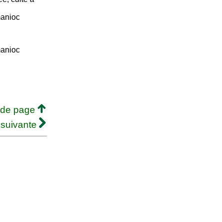
manioc
manioc
 de page
 suivante