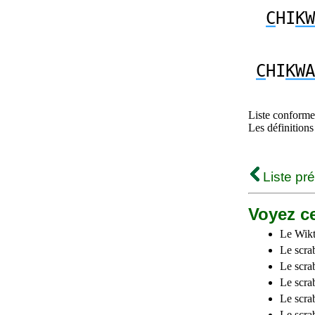
C
HI
KW
C
HI
KWA
Liste conforme 
Les définitions
Liste pr
Voyez ce
Le Wikt
Le scra
Le scra
Le scrab
Le scra
Le scra