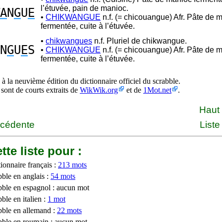
l’étuvée, pain de manioc.
A
N
G
U
E
•
CHIKWANGUE
n.f. (= chicouangue) Afr. Pâte de 
fermentée, cuite à l’étuvée.
•
chikwangues
n.f. Pluriel de chikwangue.
N
G
U
E
S
•
CHIKWANGUE
n.f. (= chicouangue) Afr. Pâte de 
fermentée, cuite à l’étuvée.
à la neuvième édition du dictionnaire officiel du scrabble.
 sont de courts extraits de
WikWik.org
et de
1Mot.net
.
Haut
écédente
Liste
tte liste pour :
ionnaire français :
213 mots
bble en anglais :
54 mots
bble en espagnol : aucun mot
ble en italien :
1 mot
bble en allemand :
22 mots
bble en roumain : aucun mot