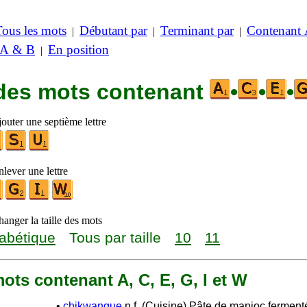
Tous les mots
Débutant par
Terminant par
Contenant
|
|
|
 A & B
En position
|
 des mots contenant
•
•
•
outer une septième lettre
lever une lettre
anger la taille des mots
abétique
Tous par taille
10
11
 mots contenant A, C, E, G, I et W
•
chikwangue
n.f. (Cuisine) Pâte de manioc fermenté