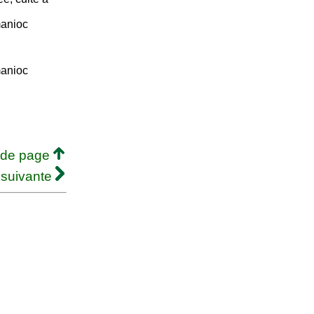
manioc
manioc
 de page
 suivante