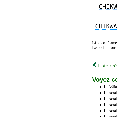
C
H
I
K
W
C
H
I
K
WA
Liste conforme 
Les définitions
Liste pr
Voyez ce
Le Wikt
Le scra
Le scra
Le scrab
Le scra
Le scra