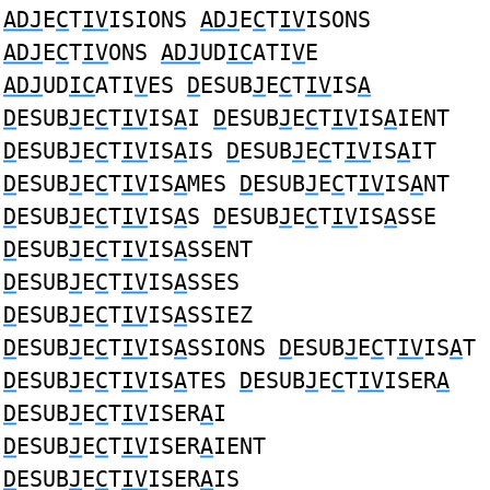
ADJ
E
C
T
IV
ISIONS
ADJ
E
C
T
IV
ISONS
ADJ
E
C
T
IV
ONS
ADJ
UD
IC
ATI
V
E
ADJ
UD
IC
ATI
V
ES
D
ESUB
J
E
C
T
IV
IS
A
D
ESUB
J
E
C
T
IV
IS
A
I
D
ESUB
J
E
C
T
IV
IS
A
IENT
D
ESUB
J
E
C
T
IV
IS
A
IS
D
ESUB
J
E
C
T
IV
IS
A
IT
D
ESUB
J
E
C
T
IV
IS
A
MES
D
ESUB
J
E
C
T
IV
IS
A
NT
D
ESUB
J
E
C
T
IV
IS
A
S
D
ESUB
J
E
C
T
IV
IS
A
SSE
D
ESUB
J
E
C
T
IV
IS
A
SSENT
D
ESUB
J
E
C
T
IV
IS
A
SSES
D
ESUB
J
E
C
T
IV
IS
A
SSIEZ
D
ESUB
J
E
C
T
IV
IS
A
SSIONS
D
ESUB
J
E
C
T
IV
IS
A
T
D
ESUB
J
E
C
T
IV
IS
A
TES
D
ESUB
J
E
C
T
IV
ISER
A
D
ESUB
J
E
C
T
IV
ISER
A
I
D
ESUB
J
E
C
T
IV
ISER
A
IENT
D
ESUB
J
E
C
T
IV
ISER
A
IS