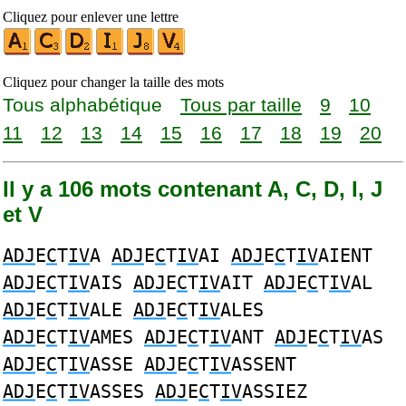
Cliquez pour enlever une lettre
Cliquez pour changer la taille des mots
Tous alphabétique
Tous par taille
9
10
11
12
13
14
15
16
17
18
19
20
Il y a 106 mots contenant A, C, D, I, J
et V
ADJ
E
C
T
IV
A
ADJ
E
C
T
IV
AI
ADJ
E
C
T
IV
AIENT
ADJ
E
C
T
IV
AIS
ADJ
E
C
T
IV
AIT
ADJ
E
C
T
IV
AL
ADJ
E
C
T
IV
ALE
ADJ
E
C
T
IV
ALES
ADJ
E
C
T
IV
AMES
ADJ
E
C
T
IV
ANT
ADJ
E
C
T
IV
AS
ADJ
E
C
T
IV
ASSE
ADJ
E
C
T
IV
ASSENT
ADJ
E
C
T
IV
ASSES
ADJ
E
C
T
IV
ASSIEZ