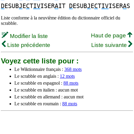
D
ESUB
J
E
C
T
IV
ISER
A
IT
D
ESUB
J
E
C
T
IV
ISER
A
S
Liste conforme à la neuvième édition du dictionnaire officiel du
scrabble.
Haut de page
Modifier la liste
Liste précédente
Liste suivante
Voyez cette liste pour :
Le Wiktionnaire français :
368 mots
Le scrabble en anglais :
12 mots
Le scrabble en espagnol :
88 mots
Le scrabble en italien : aucun mot
Le scrabble en allemand : aucun mot
Le scrabble en roumain :
88 mots