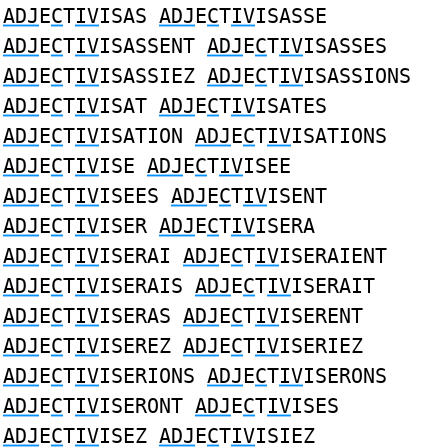
ADJ
E
C
T
IV
ISAS
ADJ
E
C
T
IV
ISASSE
ADJ
E
C
T
IV
ISASSENT
ADJ
E
C
T
IV
ISASSES
ADJ
E
C
T
IV
ISASSIEZ
ADJ
E
C
T
IV
ISASSIONS
ADJ
E
C
T
IV
ISAT
ADJ
E
C
T
IV
ISATES
ADJ
E
C
T
IV
ISATION
ADJ
E
C
T
IV
ISATIONS
ADJ
E
C
T
IV
ISE
ADJ
E
C
T
IV
ISEE
ADJ
E
C
T
IV
ISEES
ADJ
E
C
T
IV
ISENT
ADJ
E
C
T
IV
ISER
ADJ
E
C
T
IV
ISERA
ADJ
E
C
T
IV
ISERAI
ADJ
E
C
T
IV
ISERAIENT
ADJ
E
C
T
IV
ISERAIS
ADJ
E
C
T
IV
ISERAIT
ADJ
E
C
T
IV
ISERAS
ADJ
E
C
T
IV
ISERENT
ADJ
E
C
T
IV
ISEREZ
ADJ
E
C
T
IV
ISERIEZ
ADJ
E
C
T
IV
ISERIONS
ADJ
E
C
T
IV
ISERONS
ADJ
E
C
T
IV
ISERONT
ADJ
E
C
T
IV
ISES
ADJ
E
C
T
IV
ISEZ
ADJ
E
C
T
IV
ISIEZ