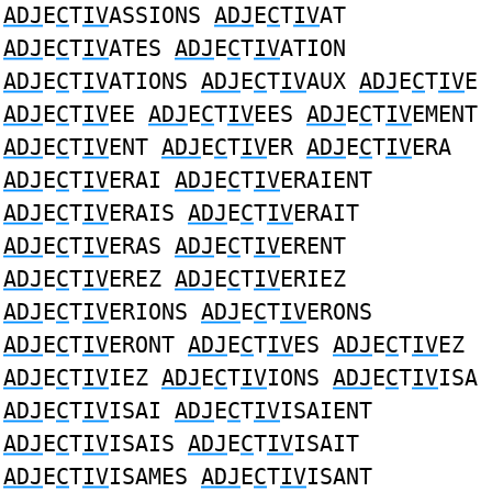
ADJ
E
C
T
IV
ASSIONS
ADJ
E
C
T
IV
AT
ADJ
E
C
T
IV
ATES
ADJ
E
C
T
IV
ATION
ADJ
E
C
T
IV
ATIONS
ADJ
E
C
T
IV
AUX
ADJ
E
C
T
IV
E
ADJ
E
C
T
IV
EE
ADJ
E
C
T
IV
EES
ADJ
E
C
T
IV
EMENT
ADJ
E
C
T
IV
ENT
ADJ
E
C
T
IV
ER
ADJ
E
C
T
IV
ERA
ADJ
E
C
T
IV
ERAI
ADJ
E
C
T
IV
ERAIENT
ADJ
E
C
T
IV
ERAIS
ADJ
E
C
T
IV
ERAIT
ADJ
E
C
T
IV
ERAS
ADJ
E
C
T
IV
ERENT
ADJ
E
C
T
IV
EREZ
ADJ
E
C
T
IV
ERIEZ
ADJ
E
C
T
IV
ERIONS
ADJ
E
C
T
IV
ERONS
ADJ
E
C
T
IV
ERONT
ADJ
E
C
T
IV
ES
ADJ
E
C
T
IV
EZ
ADJ
E
C
T
IV
IEZ
ADJ
E
C
T
IV
IONS
ADJ
E
C
T
IV
ISA
ADJ
E
C
T
IV
ISAI
ADJ
E
C
T
IV
ISAIENT
ADJ
E
C
T
IV
ISAIS
ADJ
E
C
T
IV
ISAIT
ADJ
E
C
T
IV
ISAMES
ADJ
E
C
T
IV
ISANT