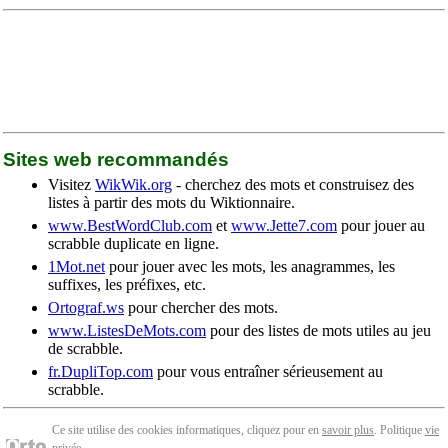
Sites web recommandés
Visitez
WikWik.org
- cherchez des mots et construisez des
listes à partir des mots du Wiktionnaire.
www.BestWordClub.com
et
www.Jette7.com
pour jouer au
scrabble duplicate en ligne.
1Mot.net
pour jouer avec les mots, les anagrammes, les
suffixes, les préfixes, etc.
Ortograf.ws
pour chercher des mots.
www.ListesDeMots.com
pour des listes de mots utiles au jeu
de scrabble.
fr.DupliTop.com
pour vous entraîner sérieusement au
scrabble.
Ce site utilise des cookies informatiques, cliquez pour en
savoir plus
. Politique
vie