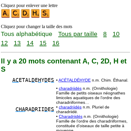
Cliquez pour enlever une lettre
Cliquez pour changer la taille des mots
Tous alphabétique
Tous par taille
8
10
12
13
14
15
16
Il y a 20 mots contenant A, C, 2D, H et
S
AC
ETAL
D
E
H
Y
D
E
S
•
ACÉTALDÉHYDE
n.m. Chim. Éthanal.
•
charadriidés
n.m. (Ornithologie)
Famille de petits oiseaux néognathes
limicoles aquatiques de l’ordre des
charadriiformes…
•
charadriidés
n.m. Pluriel de
CHA
RA
D
RII
D
E
S
charadriidé.
•
Charadriidés
n.m. (Ornithologie)
Famille de l’ordre des charadriiformes,
constituée d’oiseaux de taille petite à
moyenne…