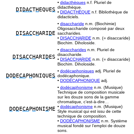
•
didacthèques
n.f. Pluriel de
didacthèque.
D
I
DAC
T
H
EQUE
S
•
DIDACTHÈQUE
n.f. Bibliothèque de
didacticiels.
•
disaccharide
n.m. (Biochimie)
Oligosaccharide composé par deux
D
I
SAC
C
H
ARI
D
E
saccharides.
•
DISACCHARIDE
n.m. (= disaccaride)
Biochim. Diholoside.
•
disaccharides
n.m. Pluriel de
disaccharide.
D
I
SAC
C
H
ARI
D
ES
•
DISACCHARIDE
n.m. (= disaccaride)
Biochim. Diholoside.
•
dodécaphoniques
adj. Pluriel de
D
O
D
E
CA
P
H
ONIQUE
S
dodécaphonique.
•
DODÉCAPHONIQUE
adj.
•
dodécaphonisme
n.m. (Musique)
Technique de composition musicale
sur les douze sons de la gamme
chromatique, c’est-à-dire…
•
dodécaphonisme
n.m. (Musique)
D
O
D
E
CA
P
H
ONI
S
ME
Style musical qui est issu de cette
technique de composition.
•
DODÉCAPHONISME
n.m. Système
musical fondé sur l’emploi de douze
sons.