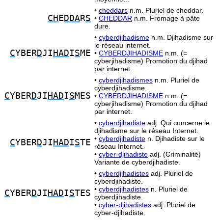
•
cheddars
n.m. Pluriel de cheddar.
CH
E
DDA
R
S
•
CHEDDAR
n.m. Fromage à pâte
dure.
•
cyberdjihadisme
n.m. Djihadisme sur
le réseau internet.
C
YBER
D
JI
HAD
I
S
ME
•
CYBERDJIHADISME
n.m. (=
cyberjihadisme) Promotion du djihad
par internet.
•
cyberdjihadismes
n.m. Pluriel de
cyberdjihadisme.
C
YBER
D
JI
HAD
I
S
MES
•
CYBERDJIHADISME
n.m. (=
cyberjihadisme) Promotion du djihad
par internet.
•
cyberdjihadiste
adj. Qui concerne le
djihadisme sur le réseau Internet.
•
cyberdjihadiste
n. Djihadiste sur le
C
YBER
D
JI
HAD
I
S
TE
réseau Internet.
•
cyber-djihadiste
adj. (Criminalité)
Variante de cyberdjihadiste.
•
cyberdjihadistes
adj. Pluriel de
cyberdjihadiste.
•
cyberdjihadistes
n. Pluriel de
C
YBER
D
JI
HAD
I
S
TES
cyberdjihadiste.
•
cyber-djihadistes
adj. Pluriel de
cyber-djihadiste.