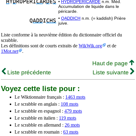
H
Y
D
ROPERI
CA
R
D
E
S
•
HYDROPÉRICARDE
n.m. Méd.
Accumulation de liquide dans le
péricarde.
•
QADDICH
n.m. (= kaddish) Prière
Q
ADD
I
CHS
juive.
Liste conforme à la neuvième édition du dictionnaire officiel du
scrabble.
Les définitions sont de courts extraits de
WikWik.org
et de
1Mot.net
.
Haut de page
Liste précédente
Liste suivante
Voyez cette liste pour :
Le Wiktionnaire français :
1463 mots
Le scrabble en anglais :
108 mots
Le scrabble en espagnol :
479 mots
Le scrabble en italien :
119 mots
Le scrabble en allemand :
26 mots
Le scrabble en roumain :
63 mots