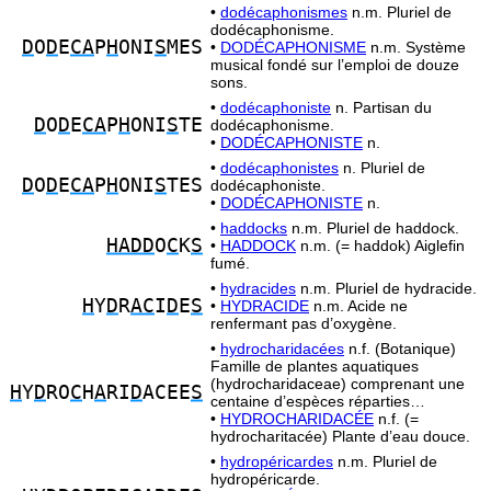
•
dodécaphonismes
n.m. Pluriel de
dodécaphonisme.
D
O
D
E
CA
P
H
ONI
S
MES
•
DODÉCAPHONISME
n.m. Système
musical fondé sur l’emploi de douze
sons.
•
dodécaphoniste
n. Partisan du
D
O
D
E
CA
P
H
ONI
S
TE
dodécaphonisme.
•
DODÉCAPHONISTE
n.
•
dodécaphonistes
n. Pluriel de
D
O
D
E
CA
P
H
ONI
S
TES
dodécaphoniste.
•
DODÉCAPHONISTE
n.
•
haddocks
n.m. Pluriel de haddock.
HADD
O
C
K
S
•
HADDOCK
n.m. (= haddok) Aiglefin
fumé.
•
hydracides
n.m. Pluriel de hydracide.
H
Y
D
R
AC
I
D
E
S
•
HYDRACIDE
n.m. Acide ne
renfermant pas d’oxygène.
•
hydrocharidacées
n.f. (Botanique)
Famille de plantes aquatiques
(hydrocharidaceae) comprenant une
H
Y
D
RO
C
H
A
RI
D
ACEE
S
centaine d’espèces réparties…
•
HYDROCHARIDACÉE
n.f. (=
hydrocharitacée) Plante d’eau douce.
•
hydropéricardes
n.m. Pluriel de
hydropéricarde.