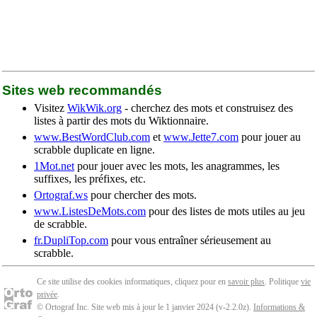
Sites web recommandés
Visitez
WikWik.org
- cherchez des mots et construisez des
listes à partir des mots du Wiktionnaire.
www.BestWordClub.com
et
www.Jette7.com
pour jouer au
scrabble duplicate en ligne.
1Mot.net
pour jouer avec les mots, les anagrammes, les
suffixes, les préfixes, etc.
Ortograf.ws
pour chercher des mots.
www.ListesDeMots.com
pour des listes de mots utiles au jeu
de scrabble.
fr.DupliTop.com
pour vous entraîner sérieusement au
scrabble.
Ce site utilise des cookies informatiques, cliquez pour en
savoir plus
. Politique
vie
privée
.
© Ortograf Inc. Site web mis à jour le 1 janvier 2024 (v-2.2.0
z
).
Informations &