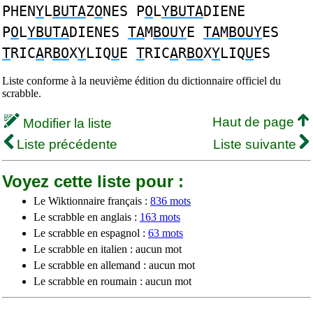
PHEN
Y
L
BUTA
Z
O
NES P
O
L
YBUTA
DIENE
P
O
L
YBUTA
DIENES
TA
M
BOUY
E
TA
M
BOUY
ES
T
RIC
A
R
BO
X
Y
LIQ
U
E
T
RIC
A
R
BO
X
Y
LIQ
U
ES
Liste conforme à la neuvième édition du dictionnaire officiel du
scrabble.
Haut de page
Modifier la liste
Liste précédente
Liste suivante
Voyez cette liste pour :
Le Wiktionnaire français :
836 mots
Le scrabble en anglais :
163 mots
Le scrabble en espagnol :
63 mots
Le scrabble en italien : aucun mot
Le scrabble en allemand : aucun mot
Le scrabble en roumain : aucun mot