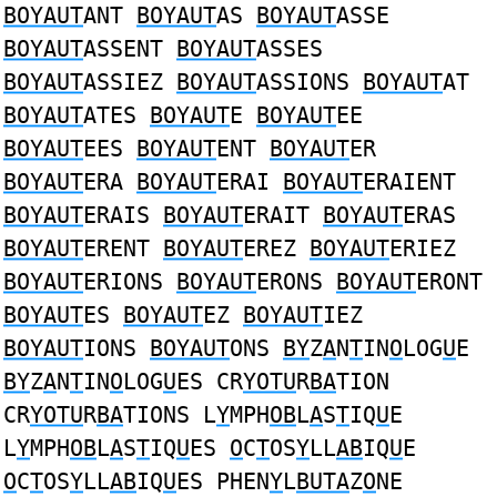
BOYAUT
ANT
BOYAUT
AS
BOYAUT
ASSE
BOYAUT
ASSENT
BOYAUT
ASSES
BOYAUT
ASSIEZ
BOYAUT
ASSIONS
BOYAUT
AT
BOYAUT
ATES
BOYAUT
E
BOYAUT
EE
BOYAUT
EES
BOYAUT
ENT
BOYAUT
ER
BOYAUT
ERA
BOYAUT
ERAI
BOYAUT
ERAIENT
BOYAUT
ERAIS
BOYAUT
ERAIT
BOYAUT
ERAS
BOYAUT
ERENT
BOYAUT
EREZ
BOYAUT
ERIEZ
BOYAUT
ERIONS
BOYAUT
ERONS
BOYAUT
ERONT
BOYAUT
ES
BOYAUT
EZ
BOYAUT
IEZ
BOYAUT
IONS
BOYAUT
ONS
BY
Z
A
N
T
IN
O
LOG
U
E
BY
Z
A
N
T
IN
O
LOG
U
ES CR
YOTU
R
BA
TION
CR
YOTU
R
BA
TIONS L
Y
MPH
OB
L
A
S
T
IQ
U
E
L
Y
MPH
OB
L
A
S
T
IQ
U
ES
O
C
T
OS
Y
LL
AB
IQ
U
E
O
C
T
OS
Y
LL
AB
IQ
U
ES PHEN
Y
L
BUTA
Z
O
NE