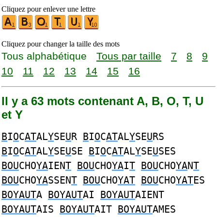
Cliquez pour enlever une lettre
Cliquez pour changer la taille des mots
Tous alphabétique
Tous par taille
7
8
9
10
11
12
13
14
15
16
Il y a 63 mots contenant A, B, O, T, U
et Y
B
I
O
C
AT
AL
Y
SE
U
R
B
I
O
C
AT
AL
Y
SE
U
RS
B
I
O
C
AT
AL
Y
SE
U
SE
B
I
O
C
AT
AL
Y
SE
U
SES
BOU
CHO
YA
IEN
T
BOU
CHO
YA
I
T
BOU
CHO
YA
N
T
BOU
CHO
YA
SSEN
T
BOU
CHO
YAT
BOU
CHO
YAT
ES
BOYAUT
A
BOYAUT
AI
BOYAUT
AIENT
BOYAUT
AIS
BOYAUT
AIT
BOYAUT
AMES