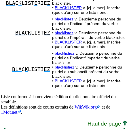
BLA
C
K
LIST
E
RIE
Z
blacklister.
•
BLACKLISTER
v. [cj. aimer]. Inscrire
(quelqu’un) sur une liste noire.
•
blacklistez
v. Deuxième personne du
pluriel de l’indicatif présent du verbe
blacklister.
BLA
C
K
LIST
EZ
•
blacklistez
v. Deuxième personne du
pluriel de l’impératif du verbe blacklister.
•
BLACKLISTER
v. [cj. aimer]. Inscrire
(quelqu’un) sur une liste noire.
•
blacklistiez
v. Deuxième personne du
pluriel de l’indicatif imparfait du verbe
blacklister.
•
blacklistiez
v. Deuxième personne du
BLA
C
K
LISTI
EZ
pluriel du subjonctif présent du verbe
blacklister.
•
BLACKLISTER
v. [cj. aimer]. Inscrire
(quelqu’un) sur une liste noire.
Liste conforme à la neuvième édition du dictionnaire officiel du
scrabble.
Les définitions sont de courts extraits de
WikWik.org
et de
1Mot.net
.
Haut de page