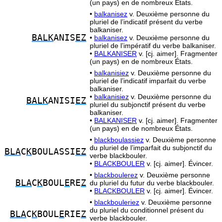
(un pays) en de nombreux États.
•
balkanisez
v. Deuxième personne du
pluriel de l’indicatif présent du verbe
balkaniser.
BALK
ANIS
EZ
•
balkanisez
v. Deuxième personne du
pluriel de l’impératif du verbe balkaniser.
•
BALKANISER
v. [cj. aimer]. Fragmenter
(un pays) en de nombreux États.
•
balkanisiez
v. Deuxième personne du
pluriel de l’indicatif imparfait du verbe
balkaniser.
•
balkanisiez
v. Deuxième personne du
BALK
ANISI
EZ
pluriel du subjonctif présent du verbe
balkaniser.
•
BALKANISER
v. [cj. aimer]. Fragmenter
(un pays) en de nombreux États.
•
blackboulassiez
v. Deuxième personne
du pluriel de l’imparfait du subjonctif du
BLA
C
K
BOULASSI
EZ
verbe blackbouler.
•
BLACKBOULER
v. [cj. aimer]. Évincer.
•
blackboulerez
v. Deuxième personne
BLA
C
K
BOUL
E
RE
Z
du pluriel du futur du verbe blackbouler.
•
BLACKBOULER
v. [cj. aimer]. Évincer.
•
blackbouleriez
v. Deuxième personne
du pluriel du conditionnel présent du
BLA
C
K
BOUL
E
RIE
Z
verbe blackbouler.