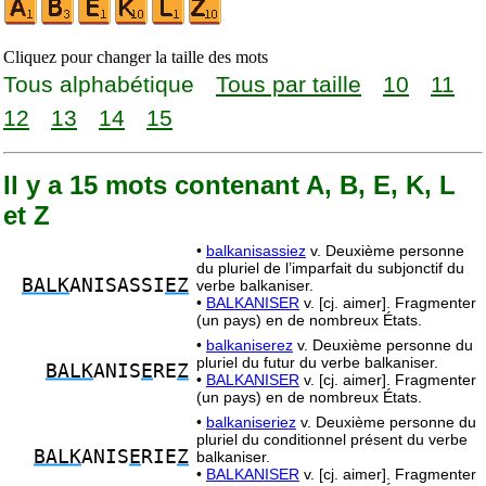
Cliquez pour changer la taille des mots
Tous alphabétique
Tous par taille
10
11
12
13
14
15
Il y a 15 mots contenant A, B, E, K, L
et Z
•
balkanisassiez
v. Deuxième personne
du pluriel de l’imparfait du subjonctif du
BALK
ANISASSI
EZ
verbe balkaniser.
•
BALKANISER
v. [cj. aimer]. Fragmenter
(un pays) en de nombreux États.
•
balkaniserez
v. Deuxième personne du
pluriel du futur du verbe balkaniser.
BALK
ANIS
E
RE
Z
•
BALKANISER
v. [cj. aimer]. Fragmenter
(un pays) en de nombreux États.
•
balkaniseriez
v. Deuxième personne du
pluriel du conditionnel présent du verbe
BALK
ANIS
E
RIE
Z
balkaniser.
•
BALKANISER
v. [cj. aimer]. Fragmenter