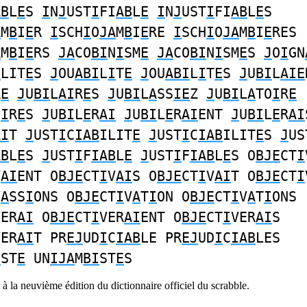
AB
L
E
S
I
N
J
UST
I
FI
AB
L
E
I
N
J
UST
I
FI
AB
L
E
S
A
M
B
I
E
R
I
SCH
I
O
JA
M
B
I
E
RE
I
SCH
I
O
JA
M
B
I
E
RES
A
M
B
I
E
RS
JA
CO
BI
N
I
SM
E
JA
CO
BI
N
I
SM
E
S
J
O
I
GN
I
LIT
E
S
J
OU
ABI
L
I
T
E
J
OU
ABI
L
I
T
E
S
J
U
BI
L
AIE
R
E
J
U
BI
L
AI
R
E
S
J
U
BI
L
A
SS
IE
Z
J
U
BI
L
A
TO
I
R
E
O
I
R
E
S
J
U
BI
L
E
R
AI
J
U
BI
L
E
R
AI
ENT
J
U
BI
L
E
R
AI
AI
T
J
UST
I
C
IAB
ILIT
E
J
UST
I
C
IAB
ILIT
E
S
J
US
AB
L
E
S
J
UST
I
F
IAB
L
E
J
UST
I
F
IAB
L
E
S O
BJE
CT
I
V
AI
ENT O
BJE
CT
I
V
AI
S O
BJE
CT
I
V
AI
T O
BJE
CT
I
V
A
SS
I
ONS O
BJE
CT
I
V
A
T
I
ON O
BJE
CT
I
V
A
T
I
ONS
VER
AI
O
BJE
CT
I
VER
AI
ENT O
BJE
CT
I
VER
AI
S
VER
AI
T PR
EJ
UD
I
C
IAB
LE PR
EJ
UD
I
C
IAB
LES
I
ST
E
UN
IJA
M
BI
ST
E
S
à la neuvième édition du dictionnaire officiel du scrabble.