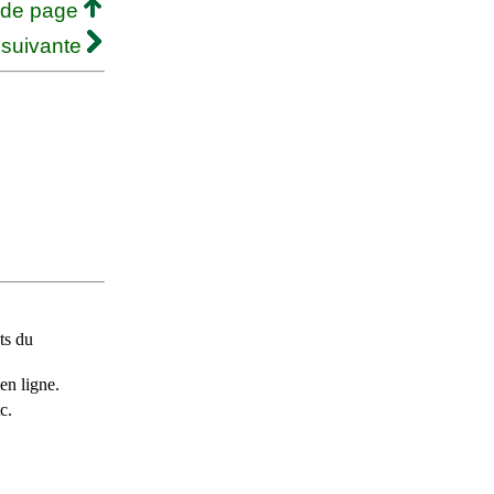
 de page
 suivante
ts du
en ligne.
c.