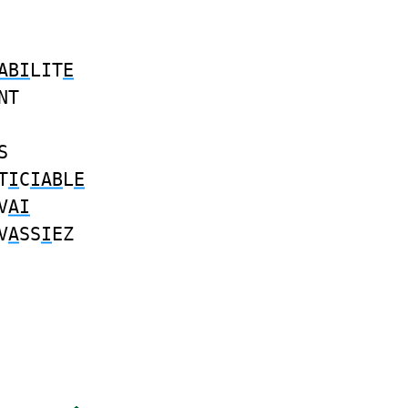
ABI
LIT
E
NT
S
T
I
C
IAB
L
E
V
AI
V
A
SS
I
EZ