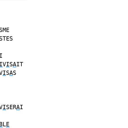
SME
STES
I
I
V
I
S
A
IT
V
I
S
A
S
V
I
SER
A
I
B
L
E