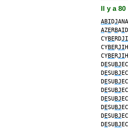
Il y a 8
ABI
D
J
AN
A
Z
E
R
B
A
I
CY
BE
RD
J
CY
BE
R
JI
CY
BE
R
JI
D
E
SU
BJ
E
D
E
SU
BJ
E
D
E
SU
BJ
E
D
E
SU
BJ
E
D
E
SU
BJ
E
D
E
SU
BJ
E
D
E
SU
BJ
E
D
E
SU
BJ
E