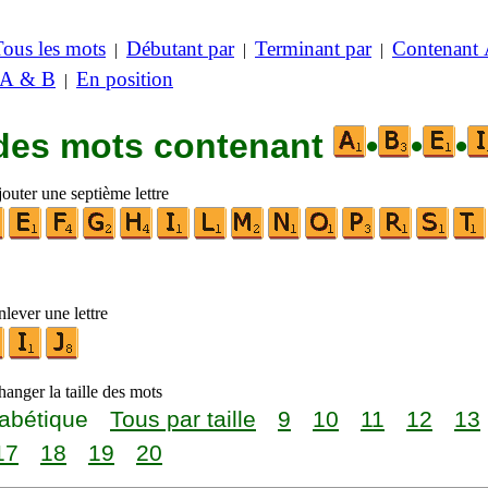
Tous les mots
Débutant par
Terminant par
Contenant
|
|
|
 A & B
En position
|
 des mots contenant
•
•
•
outer une septième lettre
lever une lettre
anger la taille des mots
abétique
Tous par taille
9
10
11
12
13
17
18
19
20