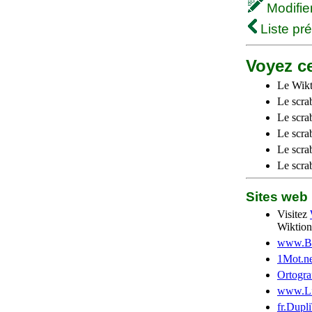
Modifier 
Liste pr
Voyez ce
Le Wikt
Le scra
Le scra
Le scrab
Le scra
Le scra
Sites we
Visitez
Wiktion
www.Be
1Mot.ne
Ortogra
www.Li
fr.Dupl