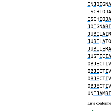
I
N
J
O
I
GN
I
SCH
I
O
J
I
SCH
I
O
J
J
O
I
GN
AB
J
U
BI
L
AI
J
U
BI
L
A
T
J
U
BI
L
E
R
J
UST
I
C
I
O
BJE
CT
I
O
BJE
CT
I
O
BJE
CT
I
O
BJE
CT
I
UN
IJA
M
B
Liste conforme 