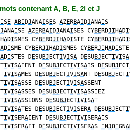
0 mots contenant A, B, E, 2I et J
A
I
S
E
ABI
D
J
ANA
I
S
E
S
A
Z
E
R
B
A
I
D
J
ANA
I
S
D
J
ANA
I
SE
A
Z
E
R
B
A
I
D
J
ANA
I
SES CY
BE
RD
JI
H
A
D
I
I
H
A
D
I
SMES CY
BE
RD
JI
H
A
D
I
STE CY
BE
RD
JI
H
A
D
I
H
A
D
I
SME CY
BE
R
JI
H
A
D
I
SMES CY
BE
R
JI
H
A
D
I
STE
H
A
D
I
STES D
E
SU
BJ
ECT
I
V
I
S
A
D
E
SU
BJ
ECT
I
V
I
S
A
CT
I
V
I
S
A
IENT D
E
SU
BJ
ECT
I
V
I
S
A
IS D
E
SU
BJ
ECT
CT
I
V
I
S
A
MES D
E
SU
BJ
ECT
I
V
I
S
A
NT D
E
SU
BJ
ECT
I
CT
I
V
I
S
A
SSE D
E
SU
BJ
ECT
I
V
I
S
A
SSENT
CT
I
V
I
S
A
SSES D
E
SU
BJ
ECT
I
V
I
S
A
SSIEZ
CT
I
V
I
S
A
SSIONS D
E
SU
BJ
ECT
I
V
I
S
A
T
CT
I
V
I
S
A
TES D
E
SU
BJ
ECT
I
V
I
SER
A
D
E
SU
BJ
ECT
I
CT
I
V
I
SER
A
IENT D
E
SU
BJ
ECT
I
V
I
SER
A
IS
CT
I
V
I
SER
A
IT D
E
SU
BJ
ECT
I
V
I
SER
A
S
I
N
J
O
I
GN
A