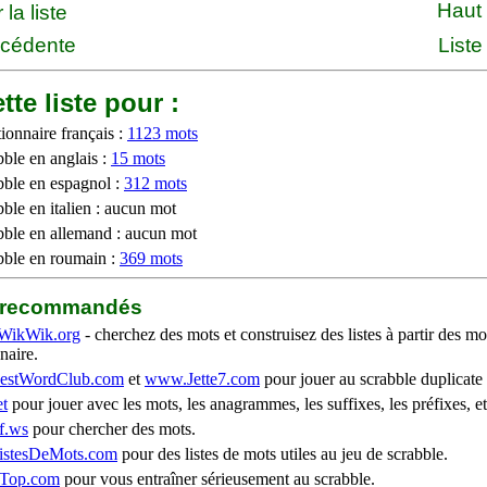
Haut
la liste
écédente
Liste
tte liste pour :
ionnaire français :
1123 mots
bble en anglais :
15 mots
bble en espagnol :
312 mots
ble en italien : aucun mot
bble en allemand : aucun mot
bble en roumain :
369 mots
b recommandés
WikWik.org
- cherchez des mots et construisez des listes à partir des mo
naire.
stWordClub.com
et
www.Jette7.com
pour jouer au scrabble duplicate 
t
pour jouer avec les mots, les anagrammes, les suffixes, les préfixes, et
f.ws
pour chercher des mots.
stesDeMots.com
pour des listes de mots utiles au jeu de scrabble.
iTop.com
pour vous entraîner sérieusement au scrabble.